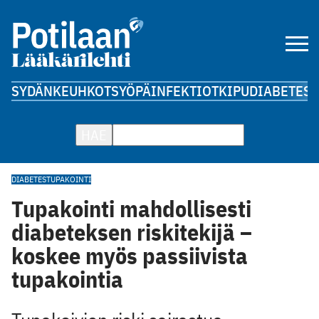
SYDÄN
KEUHKOT
SYÖPÄ
INFEKTIOT
KIPU
DIABETES
A
HAE
DIABETES
TUPAKOINTI
Tupakointi mahdollisesti
diabeteksen riskitekijä –
koskee myös passiivista
tupakointia