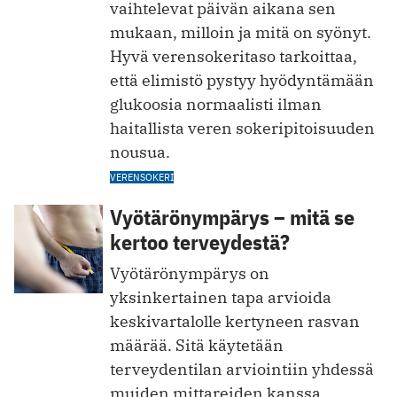
vaihtelevat päivän aikana sen
mukaan, milloin ja mitä on syönyt.
Hyvä verensokeritaso tarkoittaa,
että elimistö pystyy hyödyntämään
glukoosia normaalisti ilman
haitallista veren sokeripitoisuuden
nousua.
VERENSOKERI
Vyötärönympärys – mitä se
kertoo terveydestä?
Vyötärönympärys on
yksinkertainen tapa arvioida
keskivartalolle kertyneen rasvan
määrää. Sitä käytetään
terveydentilan arviointiin yhdessä
muiden mittareiden kanssa.