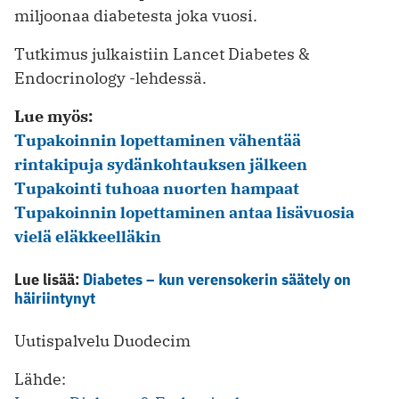
miljoonaa diabetesta joka vuosi.
Tutkimus julkaistiin Lancet Diabetes &
Endocrinology -lehdessä.
Lue myös:
Tupakoinnin lopettaminen vähentää
rintakipuja sydänkohtauksen jälkeen
Tupakointi tuhoaa nuorten hampaat
Tupakoinnin lopettaminen antaa lisävuosia
vielä eläkkeelläkin
Lue lisää:
Diabetes – kun verensokerin säätely on
häiriintynyt
Uutispalvelu Duodecim
Lähde: