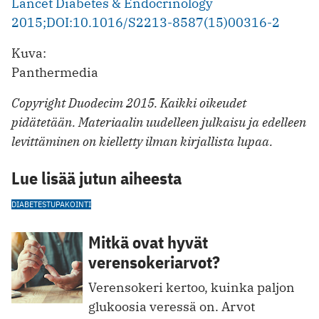
Lancet Diabetes & Endocrinology
2015;DOI:10.1016/S2213-8587(15)00316-2
Kuva:
Panthermedia
Copyright Duodecim 2015. Kaikki oikeudet
pidätetään. Materiaalin uudelleen julkaisu ja edelleen
levittäminen on kielletty ilman kirjallista lupaa.
Lue lisää jutun aiheesta
DIABETES
TUPAKOINTI
Mitkä ovat hyvät
verensokeriarvot?
Verensokeri kertoo, kuinka paljon
glukoosia veressä on. Arvot