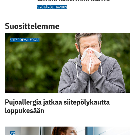
VYÖTÄRÖLIHAVUUS
Suosittelemme
SIITEPÖLYALLERGIA
Pujoallergia jatkaa siitepölykautta
loppukesään
UNI