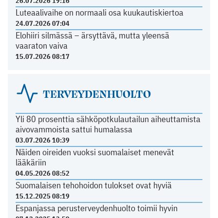
26.07.2026 19:16
Luteaalivaihe on normaali osa kuukautiskiertoa
24.07.2026 07:04
Elohiiri silmässä – ärsyttävä, mutta yleensä
vaaraton vaiva
15.07.2026 08:17
TERVEYDENHUOLTO
Yli 80 prosenttia sähköpotkulautailun aiheuttamista
aivovammoista sattui humalassa
03.07.2026 10:39
Näiden oireiden vuoksi suomalaiset menevät
lääkäriin
04.05.2026 08:52
Suomalaisen tehohoidon tulokset ovat hyviä
15.12.2025 08:19
Espanjassa perusterveydenhuolto toimii hyvin