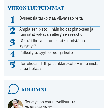
VIIKON LUETUIMMAT
1
Dyspepsia tarkoittaa ylävatsaoireita
2
Ampiaisen pisto – näin hoidat pistoksen ja
tunnistat vakavan allergisen reaktion
3
Läiskät iholla — tunnistatko, mistä on
kysymys?
4
Palleatyrä: syyt, oireet ja hoito
5
Borrelioosi, TBE ja punkkirokote – mitä niistä
pitää tietää?
KOLUMNI
Terveys on osa turvallisuutta
26.04.2026 15:32