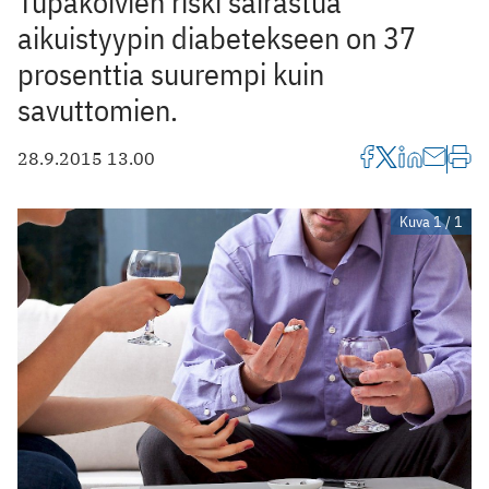
Tupakoivien riski sairastua
aikuistyypin diabetekseen on 37
prosenttia suurempi kuin
savuttomien.
28.9.2015 13.00
Kuva 1 / 1