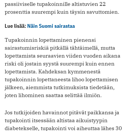
passiiviselle tupakoinnille altistuvien 22
prosenttia suurempi kuin täysin savuttomien.
Lue lisää:
Näin Suomi sairastaa
Tupakoinnin lopettaminen pienensi
sairastumisriskiä pitkällä tähtäimellä, mutta
lopettamista seuraavien viiden vuoden aikana
riski oli jostain syystä suurempi kuin ennen
lopettamista. Kahdeksan kymmenestä
tupakoinnin lopettaneesta lihoo lopettamisen
jälkeen, aiemmista tutkimuksista tiedetään,
joten lihominen saattaa selittää ilmiön.
Jos tutkijoiden havainnot pitävät paikkansa ja
tupakointi itsessään altistaa aikuistyypin
diabetekselle, tupakointi voi aiheuttaa lähes 30