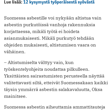
Lue lisää:
12 kysymystä työperäisestä syövästä
Suomessa asbestille voi nykyään altistua vain
asbestin purkutöissä vanhoja rakennuksia
korjattaessa, mikäli työtä ei hoideta
asianmukaisesti. Mikäli purkutyö tehdään
ohjeiden mukaisesti, altistumisen vaara on
vähäinen.
– Altistumiselta välttyy vain, kun
työskentelyohjeita noudattaa pilkulleen.
Yksittäisten sairastumisten perusteella näyttää
valitettavasti siltä, etteivät Suomessakaan kaikki
täysin ymmärrä asbestin salakavaluutta, Oksa
mainitsee.
Suomessa asbestin aiheuttamia ammattitauteja