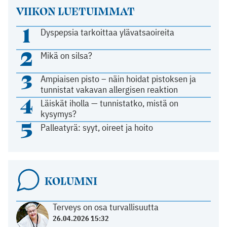
VIIKON LUETUIMMAT
1
Dyspepsia tarkoittaa ylävatsaoireita
2
Mikä on silsa?
3
Ampiaisen pisto – näin hoidat pistoksen ja
tunnistat vakavan allergisen reaktion
4
Läiskät iholla — tunnistatko, mistä on
kysymys?
5
Palleatyrä: syyt, oireet ja hoito
KOLUMNI
Terveys on osa turvallisuutta
26.04.2026 15:32