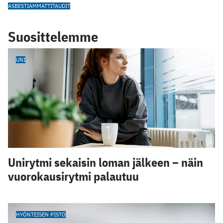
ASBESTI
AMMATTITAUDIT
Suosittelemme
UNI
Unirytmi sekaisin loman jälkeen – näin
vuorokausirytmi palautuu
HYÖNTEISEN PISTO