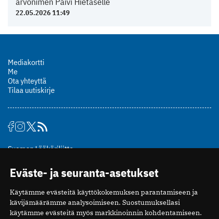
arvonimen Päivi Hietaselle
22.05.2026 11:49
Mediakortti
Me
Ota yhteyttä
Tilaa uutiskirje
Suomen Lääkäriliitto
Mäkelänkatu 2, PL 49
Eväste- ja seuranta-asetukset
00510 Helsinki
puh. (09) 393 091
Käytämme evästeitä käyttökokemuksen parantamiseen ja
toimitus@potilaanlaakarilehti.fi
kävijämäärämme analysoimiseen. Suostumuksellasi
käytämme evästeitä myös markkinoinnin kohdentamiseen.
ISSN 2323-9476