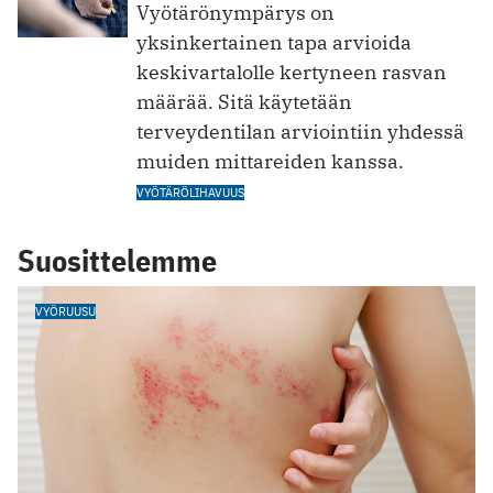
Vyötärönympärys on
yksinkertainen tapa arvioida
keskivartalolle kertyneen rasvan
määrää. Sitä käytetään
terveydentilan arviointiin yhdessä
muiden mittareiden kanssa.
VYÖTÄRÖLIHAVUUS
Suosittelemme
VYÖRUUSU