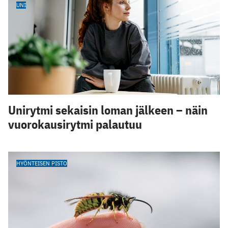
UNI
Unirytmi sekaisin loman jälkeen – näin
vuorokausirytmi palautuu
HYÖNTEISEN PISTO