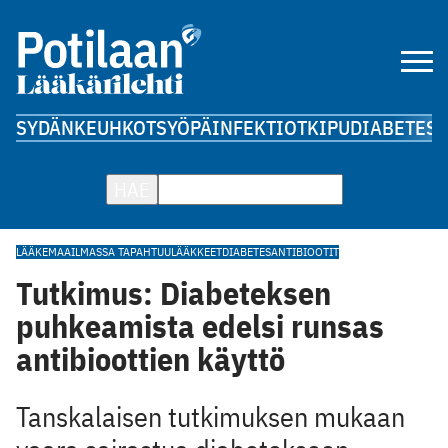
SYDÄN
KEUHKOT
SYÖPÄ
INFEKTIOT
KIPU
DIABETES
A
HAE
LÄÄKEMAAILMASSA TAPAHTUU
LÄÄKKEET
DIABETES
ANTIBIOOTIT
Tutkimus: Diabeteksen
puhkeamista edelsi runsas
antibioottien käyttö
Tanskalaisen tutkimuksen mukaan