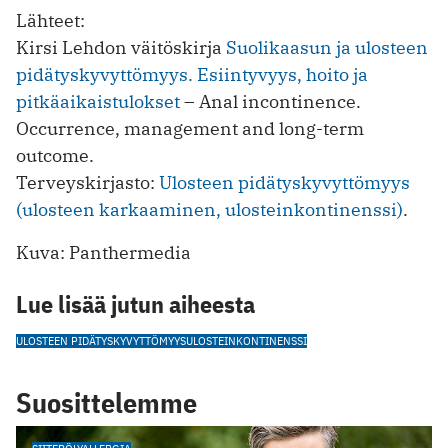
Lähteet:
Kirsi Lehdon väitöskirja
Suolikaasun ja ulosteen
pidätyskyvyttömyys. Esiintyvyys, hoito ja
pitkäaikaistulokset
–
Anal incontinence.
Occurrence, management and long-term
outcome.
Terveyskirjasto:
Ulosteen pidätyskyvyttömyys
(ulosteen karkaaminen, ulosteinkontinenssi)
.
Kuva: Panthermedia
Lue lisää jutun aiheesta
ULOSTEEN PIDÄTYSKYVYTTÖMYYS
ULOSTEINKONTINENSSI
Suosittelemme