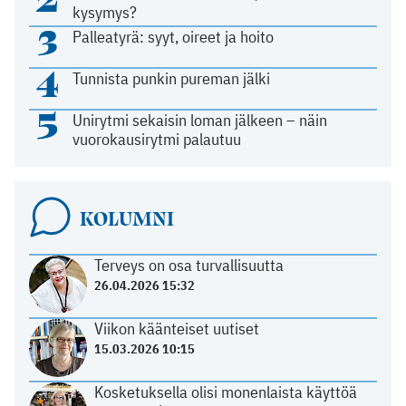
kysymys?
3
Palleatyrä: syyt, oireet ja hoito
4
Tunnista punkin pureman jälki
5
Unirytmi sekaisin loman jälkeen – näin
vuorokausirytmi palautuu
KOLUMNI
Terveys on osa turvallisuutta
26.04.2026 15:32
Viikon käänteiset uutiset
15.03.2026 10:15
Kosketuksella olisi monenlaista käyttöä