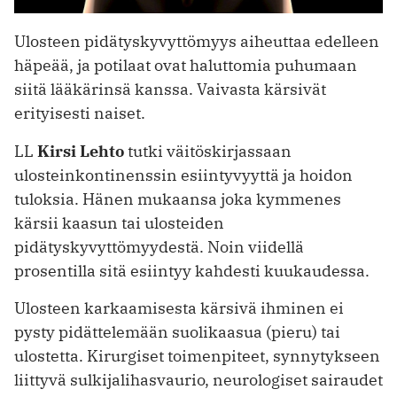
Ulosteen pidätyskyvyttömyys aiheuttaa edelleen
häpeää, ja potilaat ovat haluttomia puhumaan
siitä lääkärinsä kanssa. Vaivasta kärsivät
erityisesti naiset.
LL
Kirsi Lehto
tutki väitöskirjassaan
ulosteinkontinenssin esiintyvyyttä ja hoidon
tuloksia. Hänen mukaansa joka kymmenes
kärsii kaasun tai ulosteiden
pidätyskyvyttömyydestä. Noin viidellä
prosentilla sitä esiintyy kahdesti kuukaudessa.
Ulosteen karkaamisesta kärsivä ihminen ei
pysty pidättelemään suolikaasua (pieru) tai
ulostetta. Kirurgiset toimenpiteet, synnytykseen
liittyvä sulkijalihasvaurio, neurologiset sairaudet