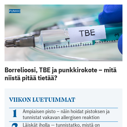
PUNKKI
Borrelioosi, TBE ja punkkirokote – mitä
niistä pitää tietää?
VIIKON LUETUIMMAT
1
Ampiaisen pisto – näin hoidat pistoksen ja
tunnistat vakavan allergisen reaktion
2
Läiskät iholla — tunnistatko, mistä on