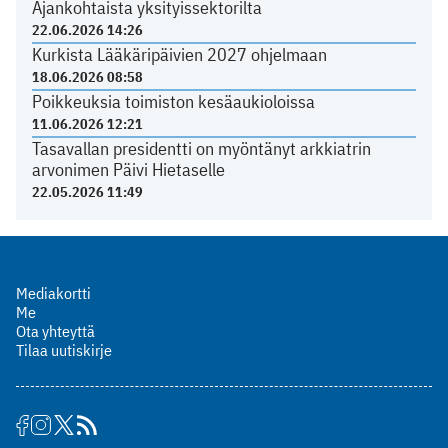
Ajankohtaista yksityissektorilta
22.06.2026 14:26
Kurkista Lääkäripäivien 2027 ohjelmaan
18.06.2026 08:58
Poikkeuksia toimiston kesäaukioloissa
11.06.2026 12:21
Tasavallan presidentti on myöntänyt arkkiatrin
arvonimen Päivi Hietaselle
22.05.2026 11:49
Mediakortti
Me
Ota yhteyttä
Tilaa uutiskirje