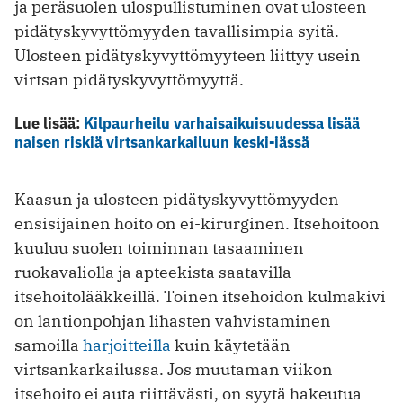
ja peräsuolen ulospullistuminen ovat ulosteen
pidätyskyvyttömyyden tavallisimpia syitä.
Ulosteen pidätyskyvyttömyyteen liittyy usein
virtsan pidätyskyvyttömyyttä.
Lue lisää:
Kilpaurheilu varhaisaikuisuudessa lisää
naisen riskiä virtsankarkailuun keski-iässä
Kaasun ja ulosteen pidätyskyvyttömyyden
ensisijainen hoito on ei-kirurginen. Itsehoitoon
kuuluu suolen toiminnan tasaaminen
ruokavaliolla ja apteekista saatavilla
itsehoitolääkkeillä. Toinen itsehoidon kulmakivi
on lantionpohjan lihasten vahvistaminen
samoilla
harjoitteilla
kuin käytetään
virtsankarkailussa. Jos muutaman viikon
itsehoito ei auta riittävästi, on syytä hakeutua