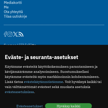
Mediakortti
Me
Ota yhteyttä
Tilaa uutiskirje
Suomen Lääkäriliitto
Mäkelänkatu 2, PL 49
Eväste- ja seuranta-asetukset
00510 Helsinki
puh. (09) 393 091
Käytämme evästeitä käyttökokemuksen parantamiseen ja
toimitus@potilaanlaakarilehti.fi
kävijämäärämme analysoimiseen. Suostumuksellasi
käytämme evästeitä myös markkinoinnin kohdentamiseen.
ISSN 2323-9476
Lisää tietoa
evästekäytännöistämme
. Voit hyväksyä kaikki tai
vain välttämättömät evästeet sekä muokata asetuksia
evästeasetuksissa
.
Evästeasetukset
Hyväksy kaikki