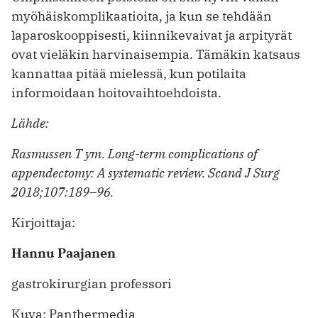
myöhäiskomplikaatioita, ja kun se tehdään
laparoskooppisesti, kiinnike­vaivat ja arpityrät
ovat vieläkin harvinaisempia. Tämäkin katsaus
kannattaa pitää mielessä, kun potilaita
informoidaan hoitovaihto­ehdoista.
Lähde:
Rasmussen T ym. Long-term complications of
appendectomy: A systematic review. Scand J Surg
2018;107:189–96.
Kirjoittaja:
Hannu Paajanen
gastrokirurgian professori
Kuva: Panthermedia