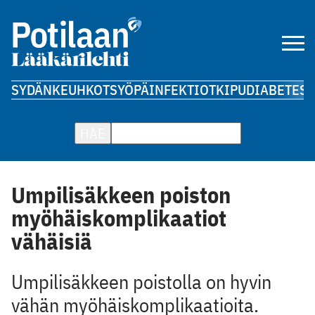
SYDÄN
KEUHKOT
SYÖPÄ
INFEKTIOT
KIPU
DIABETES
A
HAE
Umpilisäkkeen poiston
myöhäiskomplikaatiot
vähäisiä
Umpilisäkkeen poistolla on hyvin
vähän myöhäiskomplikaatioita.