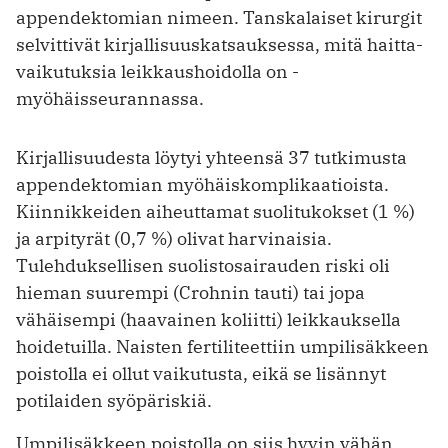
appendektomian nimeen. Tanskalaiset kirurgit
selvittivät kirjallisuuskatsauksessa, mitä haitta­
vaikutuksia leikkaushoidolla on ­
myöhäisseurannassa.
Kirjallisuudesta löytyi yhteensä 37 tutkimusta
appendektomian myöhäiskomplikaatioista.
Kiinnikkeiden aiheuttamat suolitukokset (1 %)
ja arpityrät (0,7 %) olivat harvinaisia.
Tulehduksellisen suolistosairauden riski oli
hieman suurempi (Crohnin tauti) tai jopa
vähäisempi (haavainen koliitti) leikkauksella
hoidetuilla. Naisten fertiliteettiin umpi­lisäkkeen
poistolla ei ollut vaikutusta, eikä se lisännyt
potilaiden syöpäriskiä.
Umpilisäkkeen poistolla on siis hyvin vähän