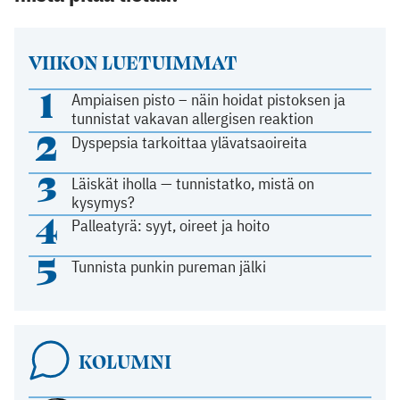
VIIKON LUETUIMMAT
1
Ampiaisen pisto – näin hoidat pistoksen ja
tunnistat vakavan allergisen reaktion
2
Dyspepsia tarkoittaa ylävatsaoireita
3
Läiskät iholla — tunnistatko, mistä on
kysymys?
4
Palleatyrä: syyt, oireet ja hoito
5
Tunnista punkin pureman jälki
KOLUMNI