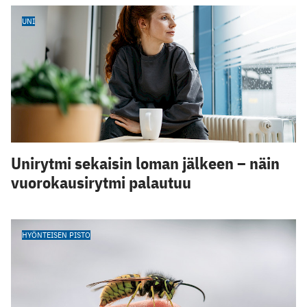
UNI
Unirytmi sekaisin loman jälkeen – näin
vuorokausirytmi palautuu
HYÖNTEISEN PISTO