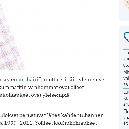
Un
vu
05
Mi
va
n lasten
unihäiriö
, mutta erittäin yleinen se
26
i kummatkin vanhemmat ovat olleet
Lu
hukohtaukset ovat yleisempiä
ku
24
El
t tulokset perustuvat lähes kahdentuhannen
va
ta 1999–2011. Yölliset kauhukohtaukset
15