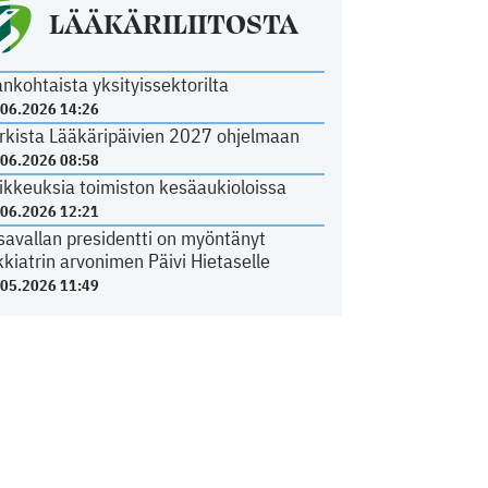
LÄÄKÄRILIITOSTA
ankohtaista yksityissektorilta
.06.2026 14:26
rkista Lääkäripäivien 2027 ohjelmaan
.06.2026 08:58
ikkeuksia toimiston kesäaukioloissa
.06.2026 12:21
savallan presidentti on myöntänyt
kkiatrin arvonimen Päivi Hietaselle
.05.2026 11:49