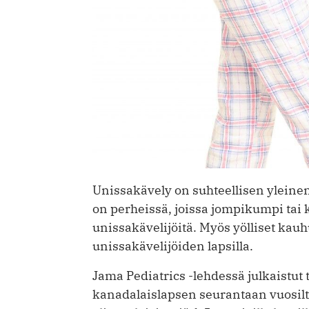
Unissakävely on suhteellisen yleine
on perheissä, joissa jompikumpi ta
unissakävelijöitä. Myös yölliset kau
unissakävelijöiden lapsilla.
Jama Pediatrics -lehdessä julkaistu
kanadalaislapsen seurantaan vuosil