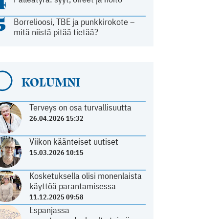
4
5
Borrelioosi, TBE ja punkkirokote –
mitä niistä pitää tietää?
KOLUMNI
Terveys on osa turvallisuutta
26.04.2026 15:32
Viikon käänteiset uutiset
15.03.2026 10:15
Kosketuksella olisi monenlaista
käyttöä parantamisessa
11.12.2025 09:58
Espanjassa