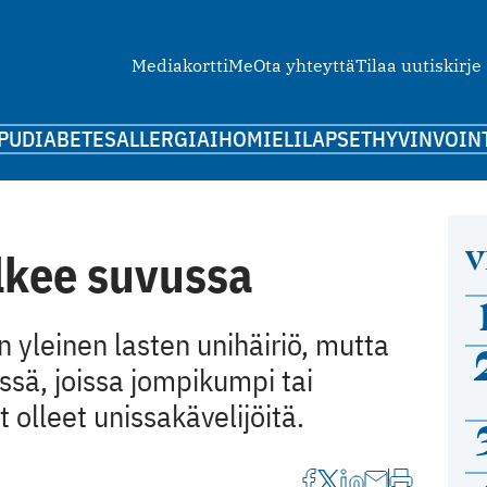
Mediakortti
Me
Ota yhteyttä
Tilaa uutiskirje
PU
DIABETES
ALLERGIA
IHO
MIELI
LAPSET
HYVINVOIN
V
lkee suvussa
 yleinen lasten unihäiriö, mutta
issä, joissa jompikumpi tai
lleet unissakävelijöitä.