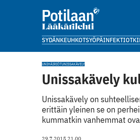
SYDÄN
KEUHKOT
SYÖPÄ
INFEKTIOT
KI
UNIHÄIRIÖT
UNISSAKÄVELY
Unissakävely ku
Unissakävely on suhteellisen
erittäin yleinen se on perhe
kummatkin vanhemmat ovat o
29.7.2015 21.00