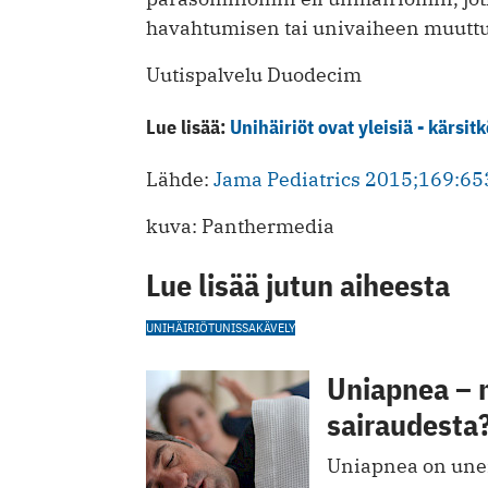
havahtumisen tai univaiheen muutt
Uutispalvelu Duodecim
Lue lisää:
Unihäiriöt ovat yleisiä - kärsitk
Lähde:
Jama Pediatrics 2015;169:6
kuva: Panthermedia
Lue lisää jutun aiheesta
UNIHÄIRIÖT
UNISSAKÄVELY
Uniapnea – 
sairaudesta
Uniapnea on unen