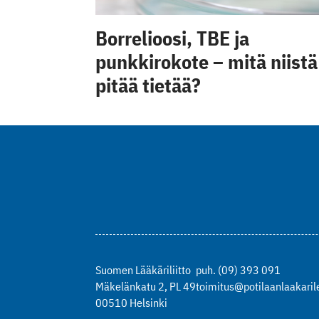
Borrelioosi, TBE ja
punkkirokote – mitä niistä
pitää tietää?
Suomen Lääkäriliitto
puh. (09) 393 091
Mäkelänkatu 2, PL 49
toimitus@potilaanlaakarile
00510 Helsinki