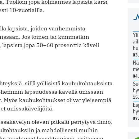
lla. Tuolloin jopa kolmannes lapsista kärsi
sti 10-vuotiailla.
lla lapsista, joiden vanhemmista
Yl
nissaan. Jos toinen tai kummatkin
ai
 lapsista jopa 50–60 prosenttia käveli
hu
03
Nä
me
04
 yhteyksiä, sillä yöllisistä kauhukohtauksista
Su
hy
yöhemmin lapsuudessa kävellä unissaan
15
 Myös kauhukohtaukset olivat yleisempiä
Es
et unissakävelijöitä.
hy
07
ssakävelyn olevan pitkälti periytyvä ilmiö,
hukohtauksiin ja mahdollisesti muihin
tka tapahtuvat havahtumisen, osittaisen