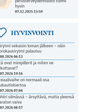
perusterveydenhuolto toimii
hyvin
07.12.2025 13:59
HYVINVOINTI
irytmi sekaisin loman jälkeen – näin
orokausirytmi palautuu
.08.2026 06:13
tä ovat minipillerit ja miten ne
ikuttavat?
.07.2026 19:16
teaalivaihe on normaali osa
ukautiskiertoa
.07.2026 07:04
ohiiri silmässä – ärsyttävä, mutta yleensä
araton vaiva
.07.2026 08:17