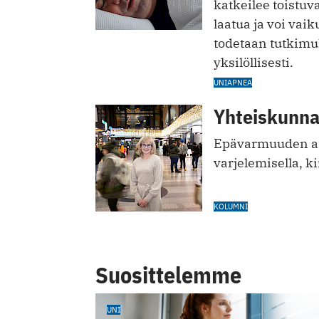
katkeilee toistu
laatua ja voi vai
todetaan tutkimuk
yksilöllisesti.
UNIAPNEA
Yhteiskunnal
Epävarmuuden aik
varjelemisella, k
KOLUMNI
Suosittelemme
UNI