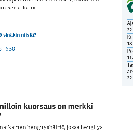
umisen aikana.
Aj
22
ö sinäkin niistä?
Ku
18
53–658
Po
11
Ta
ar
22
milloin kuorsaus on merkki
?
aikainen hengityshäiriö, jossa hengitys