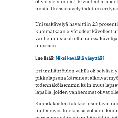
olivat yleisimpiä 1,5-vuotiailla lapsi
niistä. Unissakävely todettiin erityise
Unissakävelyä havaittiin 23 prosenti
kummatkaan eivät olleet kävelleet u
vanhemmista oli ollut unissakävelijä,
unissaan.
Lue lisää:
Miksi keväällä väsyttää?
Eri unihäiriöiden välillä oli selvästi
pikkulapsena kärsineet alkoivat m
todennäköisemmin kuin muut lapset.
lapsilla, joiden vanhemmat olivat olle
Kanadalaisten tulokset osoittavat uni
mutta myös liitoksissa yöllisiin kau
parasomnioihin eli unihäiriöihin, jo