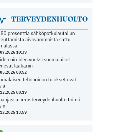
TERVEYDENHUOLTO
i 80 prosenttia sähköpotkulautailun
heuttamista aivovammoista sattui
malassa
.07.2026 10:39
iden oireiden vuoksi suomalaiset
nevät lääkäriin
.05.2026 08:52
omalaisen tehohoidon tulokset ovat
viä
.12.2025 08:19
panjassa perusterveydenhuolto toimii
vin
.12.2025 13:59