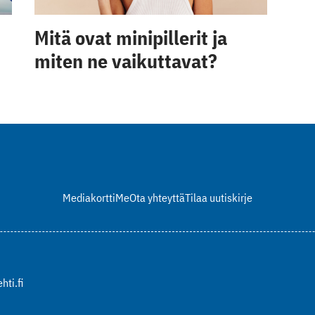
Mitä ovat minipillerit ja
miten ne vaikuttavat?
Mediakortti
Me
Ota yhteyttä
Tilaa uutiskirje
hti.fi