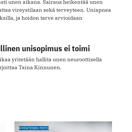
vasti unen aikana. Sairaus heikentää unen
kuttaa vireystilaan sekä terveyteen. Uniapnea
silla, ja hoidon tarve arvioidaan
linen unisopimus ei toimi
aa yritetään hallita unen neuroottisella
irjoittaa Taina Kinnunen.
HYÖNTEISEN PISTO