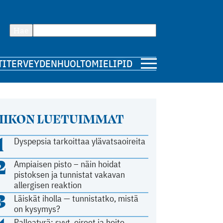
Hae
TI
TERVEYDENHUOLTO
MIELIPIDE
IIKON LUETUIMMAT
1
Dyspepsia tarkoittaa ylävatsaoireita
2
Ampiaisen pisto – näin hoidat
pistoksen ja tunnistat vakavan
allergisen reaktion
3
Läiskät iholla — tunnistatko, mistä
on kysymys?
Palleatyrä: syyt, oireet ja hoito