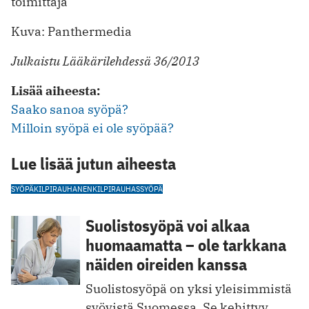
toimittaja
Kuva: Panthermedia
Julkaistu Lääkärilehdessä 36/2013
Lisää aiheesta:
Saako sanoa syöpä?
Milloin syöpä ei ole syöpää?
Lue lisää jutun aiheesta
SYÖPÄ
KILPIRAUHANEN
KILPIRAUHASSYÖPÄ
Suolistosyöpä voi alkaa
huomaamatta – ole tarkkana
näiden oireiden kanssa
Suolistosyöpä on yksi yleisimmistä
syövistä Suomessa. Se kehittyy