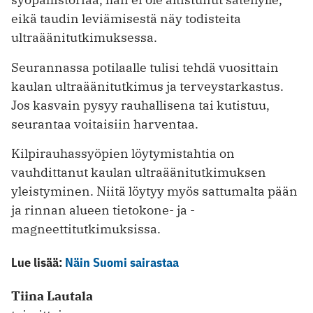
eikä taudin leviämisestä näy todisteita
ultraäänitutki­muksessa.
Seurannassa potilaalle tulisi tehdä vuosittain
kaulan ultraääni­tutkimus ja terveystarkastus.
Jos kasvain pysyy rauhallisena tai kutistuu,
seurantaa voitaisiin harventaa.
Kilpirauhassyöpien löytymistahtia on
vauhdittanut kaulan ultraääni­tutkimuksen
yleistyminen. Niitä löytyy myös sattumalta pään
ja rinnan alueen tietokone- ja ­
magneettitutkimuksissa.
Lue lisää:
Näin Suomi sairastaa
Tiina Lautala