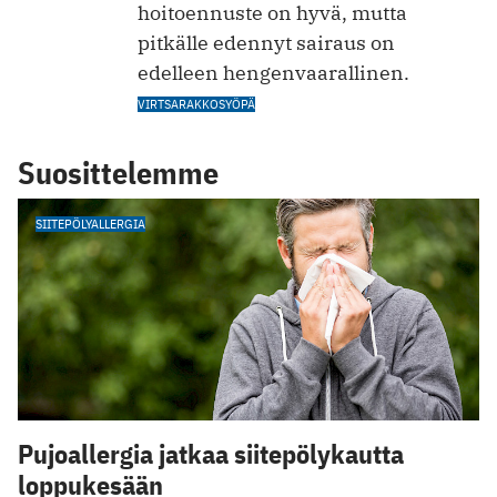
hoitoennuste on hyvä, mutta
pitkälle edennyt sairaus on
edelleen hengenvaarallinen.
VIRTSARAKKOSYÖPÄ
Suosittelemme
SIITEPÖLYALLERGIA
Pujoallergia jatkaa siitepölykautta
loppukesään