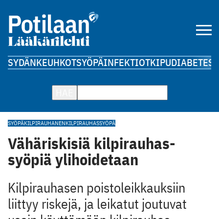
SYDÄN
KEUHKOT
SYÖPÄ
INFEKTIOT
KIPU
DIABETES
A
HAE
SYÖPÄ
KILPIRAUHANEN
KILPIRAUHASSYÖPÄ
Vähäriskisiä kilpirauhas­
syöpiä ylihoidetaan
Kilpirauhasen poistoleikkauksiin
liittyy riskejä, ja leikatut joutuvat