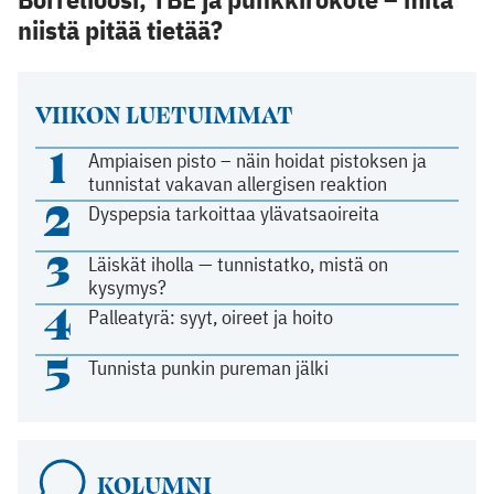
niistä pitää tietää?
VIIKON LUETUIMMAT
1
Ampiaisen pisto – näin hoidat pistoksen ja
tunnistat vakavan allergisen reaktion
2
Dyspepsia tarkoittaa ylävatsaoireita
3
Läiskät iholla — tunnistatko, mistä on
kysymys?
4
Palleatyrä: syyt, oireet ja hoito
5
Tunnista punkin pureman jälki
KOLUMNI