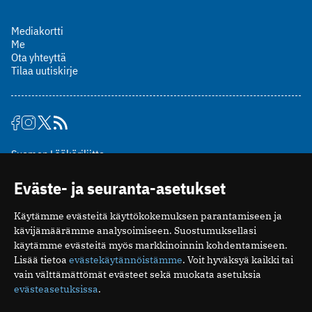
Mediakortti
Me
Ota yhteyttä
Tilaa uutiskirje
Suomen Lääkäriliitto
Mäkelänkatu 2, PL 49
Eväste- ja seuranta-asetukset
00510 Helsinki
puh. (09) 393 091
Käytämme evästeitä käyttökokemuksen parantamiseen ja
toimitus@potilaanlaakarilehti.fi
kävijämäärämme analysoimiseen. Suostumuksellasi
käytämme evästeitä myös markkinoinnin kohdentamiseen.
ISSN 2323-9476
Lisää tietoa
evästekäytännöistämme
. Voit hyväksyä kaikki tai
vain välttämättömät evästeet sekä muokata asetuksia
evästeasetuksissa
.