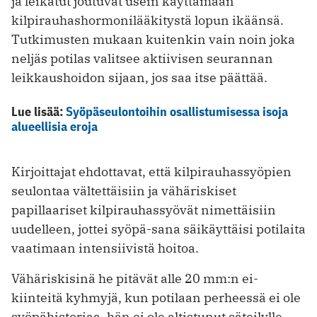
ja leikatut joutuvat usein käyttämään
kilpirauhas­hormonilääkitystä lopun ikäänsä.
Tutkimusten mukaan kuitenkin vain noin joka
neljäs potilas valitsee aktiivisen seurannan
leikkaushoidon sijaan, jos saa itse päättää.
Lue lisää:
Syöpäseulontoihin osallistumisessa isoja
alueellisia eroja
Kirjoittajat ehdottavat, että kilpirauhassyöpien
seulontaa vältettäisiin ja vähäriskiset
papillaariset kilpi­rauhassyövät nimettäisiin
uudelleen, jottei syöpä-sana säikäyttäisi potilaita
vaatimaan intensiivistä hoitoa.
Vähäriskisinä he pitävät alle 20 mm:n ei-
kiinteitä kyhmyjä, kun potilaan perheessä ei ole
syöpä­historiaa, hän ei ole altistunut ­säteilylle,