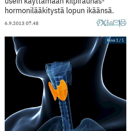
usein käyttämään kilpirauhas­
hormonilääkitystä lopun ikäänsä.
6.9.2013 07.48
Kuva 1 / 1