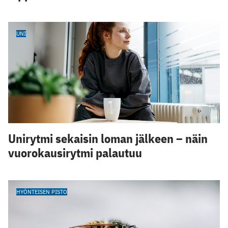
UNI
Unirytmi sekaisin loman jälkeen – näin
vuorokausirytmi palautuu
HYÖNTEISEN PISTO