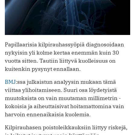
Papillaarisia kilpirauhassyöpiä diagnosoidaan
nykyisin yli kolme kertaa enemmän kuin 30
vuotta sitten. Tautiin liittyvä kuolleisuus on
kuitenkin pysynyt ennallaan.
BMJ
:ssa julkaistun analyysin mukaan tämä
viittaa ylihoitamiseen. Suuri osa löydetyistä
muutoksista on vain muutaman millimetrin ­
kokoisia ja aiheuttaisivat hoita­mattomina vain
harvoin ennen­aikaisia kuolemia.
Kilpirauhasen poistoleikkauksiin liittyy riskejä,