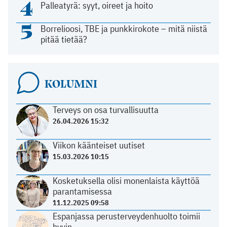
4
Palleatyrä: syyt, oireet ja hoito
5
Borrelioosi, TBE ja punkkirokote – mitä niistä
pitää tietää?
KOLUMNI
Terveys on osa turvallisuutta
26.04.2026 15:32
Viikon käänteiset uutiset
15.03.2026 10:15
Kosketuksella olisi monenlaista käyttöä
parantamisessa
11.12.2025 09:58
Espanjassa perusterveydenhuolto toimii
hyvin