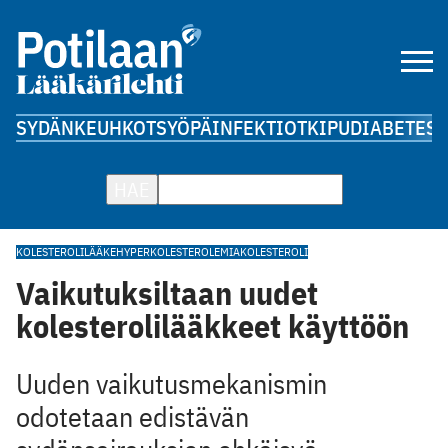
SYDÄN
KEUHKOT
SYÖPÄ
INFEKTIOT
KIPU
DIABETES
A
HAE
KOLESTEROLILÄÄKE
HYPERKOLESTEROLEMIA
KOLESTEROLI
Vaikutuksiltaan uudet
kolesterolilääkkeet käyttöön
Uuden vaikutusmekanismin
odotetaan edistävän