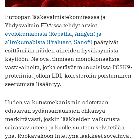
Euroopan lääkevalmistekomiteassa ja
Yhdysvaltain FDA:ssa tehdyt arviot
evolokumabista (Repatha, Amgen) ja
alirokumabista (Praluent, Sanofi)
päätyivät
esittämään näiden aineiden hyväksymistä
käyttöön. Ne ovat ihmisen monoklonaalisia
vasta-aineita, jotka ­estävät munuaisissa PCSK9-
proteiinia, jolloin LDL-kolesterolin poistuminen
seerumista lisääntyy.
Uuden vaikutusmekanismin odotetaan
edistävän sydänsairauksien ehkäisyä
merkittävästi, joskin lääkkeiden vaikutusta
sairastavuuteen ja kuolleisuuteen selvitetään
yhä. Ruokavalioon ­liitettynä lääkkeet soveltuvat