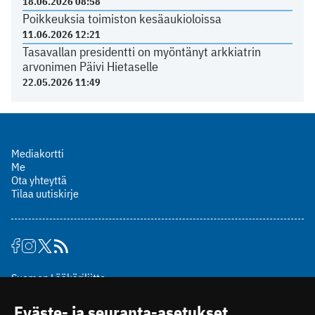
18.06.2026 08:58
Poikkeuksia toimiston kesäaukioloissa
11.06.2026 12:21
Tasavallan presidentti on myöntänyt arkkiatrin
arvonimen Päivi Hietaselle
22.05.2026 11:49
Mediakortti
Me
Ota yhteyttä
Tilaa uutiskirje
Suomen Lääkäriliitto
Mäkelänkatu 2, PL 49
Eväste- ja seuranta-asetukset
00510 Helsinki