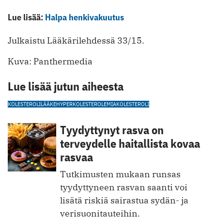
Lue lisää:
Halpa henkivakuutus
Julkaistu Lääkärilehdessä 33/15.
Kuva: Panthermedia
Lue lisää jutun aiheesta
KOLESTEROLILÄÄKE
HYPERKOLESTEROLEMIA
KOLESTEROLI
Tyydyttynyt rasva on
terveydelle haitallista kovaa
rasvaa
Tutkimusten mukaan runsas
tyydyttyneen rasvan saanti voi
lisätä riskiä sairastua sydän- ja
verisuonitauteihin.