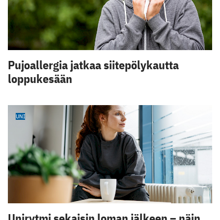
Pujoallergia jatkaa siitepölykautta
loppukesään
UNI
Unirytmi sekaisin loman jälkeen – näin