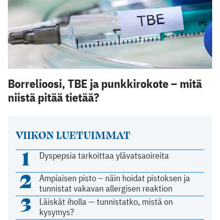
Borrelioosi, TBE ja punkkirokote – mitä
niistä pitää tietää?
VIIKON LUETUIMMAT
1
Dyspepsia tarkoittaa ylävatsaoireita
2
Ampiaisen pisto – näin hoidat pistoksen ja
tunnistat vakavan allergisen reaktion
3
Läiskät iholla — tunnistatko, mistä on
kysymys?