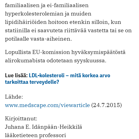
familiaalisen ja ei-familiaalisen
hyperkolesterolemian ja muiden
lipidihäiriöiden hoitoon etenkin silloin, kun
statiinilla ei saavuteta riittävää vastetta tai se on
potilaalle vasta-aiheinen.
Lopullista EU-komission hyväksymispäätöstä
alirokumabista odotetaan syyskuussa.
Lue lisää:
LDL-kolesteroli – mitä korkea arvo
tarkoittaa terveydelle?
Lähde:
www.medscape.com/viewarticle
(24.7.2015)
Kirjoittanut:
Juhana E. Idänpään-Heikkilä
lääketieteen professori