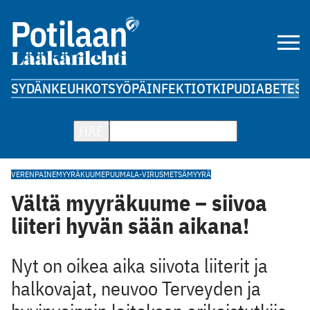
SYDÄN
KEUHKOT
SYÖPÄ
INFEKTIOT
KIPU
DIABETES
A
HAE
VERENPAINE
MYYRÄKUUME
PUUMALA-VIRUS
METSÄMYYRÄ
Vältä myyräkuume – siivoa
liiteri hyvän sään aikana!
Nyt on oikea aika siivota liiterit ja
halkovajat, neuvoo Terveyden ja