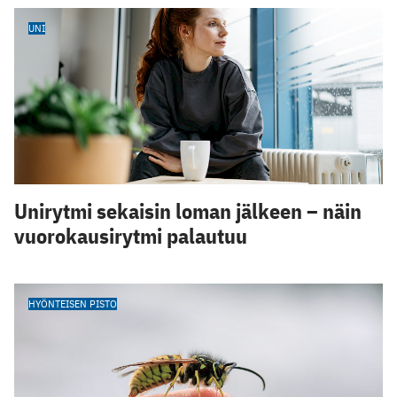
UNI
Unirytmi sekaisin loman jälkeen – näin
vuorokausirytmi palautuu
HYÖNTEISEN PISTO