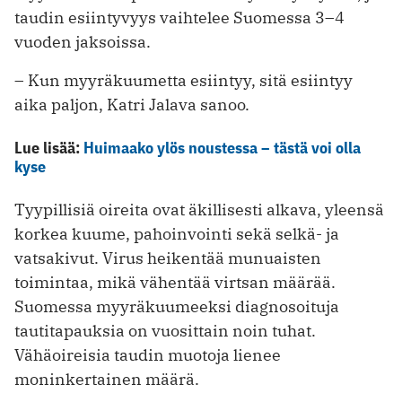
taudin esiintyvyys vaihtelee Suomessa 3–4
vuoden jaksoissa.
– Kun myyräkuumetta esiintyy, sitä esiintyy
aika paljon, Katri Jalava
sanoo.
Lue lisää:
Huimaako ylös noustessa – tästä voi olla
kyse
Tyypillisiä oireita ovat äkillisesti alkava, yleensä
korkea kuume, pahoinvointi sekä selkä- ja
vatsakivut. Virus heikentää munuaisten
toimintaa, mikä vähentää virtsan määrää.
Suomessa myyräkuumeeksi diagnosoituja
tautitapauksia on vuosittain noin tuhat.
Vähäoireisia taudin muotoja lienee
moninkertainen määrä.