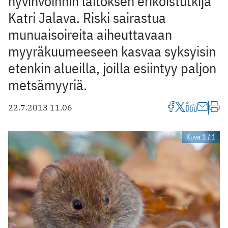
hyvinvoinnin laitoksen erikoistutkija
Katri Jalava. Riski sairastua
munuaisoireita aiheuttavaan
myyräkuumeeseen kasvaa syksyisin
etenkin alueilla, joilla esiintyy paljon
metsämyyriä.
22.7.2013 11.06
Kuva 1 / 1