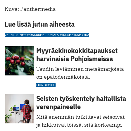
Kuva: Panthermedia
Lue lisää jutun aiheesta
VERENPAINE
MYYRÄKUUME
PUUMALA-VIRUS
METSÄMYYRÄ
Myyräekinokokkitapaukset
harvinaisia Pohjoismaissa
Taudin leviäminen metsämarjoista
on epätodennäköistä.
EKINOKOKKI
Seisten työskentely haitallista
verenpaineelle
Mitä enemmän tutkittavat seisoivat
ja liikkuivat töissä, sitä korkeampi