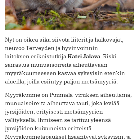
Nyt on oikea aika siivota liiterit ja halkovajat,
neuvoo Terveyden ja hyvinvoinnin
laitoksen erikoistutkija
Katri Jalava
. Riski
sairastua munuaisoireita aiheuttavaan
myyräkuumeeseen kasvaa syksyisin etenkin
alueilla, joilla esiintyy paljon metsämyyriä.
Myyräkuume on Puumala-viruksen aiheuttama,
munuaisoireita aiheuttava tauti, joka leviää
jyrsijöiden, erityisesti metsämyyrien
välityksellä. Ihmiseen se tarttuu yleensä
jyrsijöiden kuivuneista eritteistä.
Myyräkuumetapaukset lisääntyvät syksyisin, ja