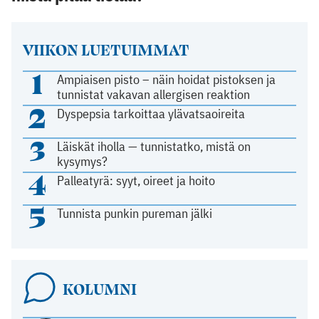
VIIKON LUETUIMMAT
1
Ampiaisen pisto – näin hoidat pistoksen ja
tunnistat vakavan allergisen reaktion
2
Dyspepsia tarkoittaa ylävatsaoireita
3
Läiskät iholla — tunnistatko, mistä on
kysymys?
4
Palleatyrä: syyt, oireet ja hoito
5
Tunnista punkin pureman jälki
KOLUMNI