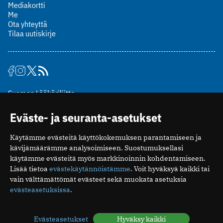
Mediakortti
Me
Ota yhteyttä
Tilaa uutiskirje
Suomen Lääkäriliitto
Mäkelänkatu 2, PL 49
Eväste- ja seuranta-asetukset
00510 Helsinki
puh. (09) 393 091
Käytämme evästeitä käyttökokemuksen parantamiseen ja
toimitus@potilaanlaakarilehti.fi
kävijämäärämme analysoimiseen. Suostumuksellasi
käytämme evästeitä myös markkinoinnin kohdentamiseen.
ISSN 2323-9476
Lisää tietoa
evästekäytännöistämme
. Voit hyväksyä kaikki tai
vain välttämättömät evästeet sekä muokata asetuksia
evästeasetuksissa
.
Evästeasetukset
Hyväksy kaikki