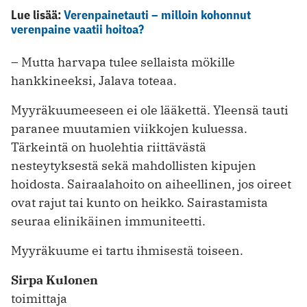
Lue lisää:
Verenpainetauti – milloin kohonnut
verenpaine vaatii hoitoa?
– Mutta harvapa tulee sellaista mökille
hankkineeksi, Jalava toteaa.
Myyräkuumeeseen ei ole lääkettä. Yleensä tauti
paranee muutamien viikkojen kuluessa.
Tärkeintä on huolehtia riittävästä
nesteytyksestä sekä mahdollisten kipujen
hoidosta. Sairaalahoito on aiheellinen, jos oireet
ovat rajut tai kunto on heikko. Sairastamista
seuraa elinikäinen immuniteetti.
Myyräkuume ei tartu ihmisestä toiseen.
Sirpa Kulonen
toimittaja