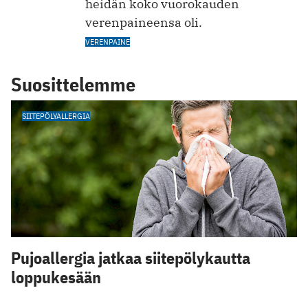
heidän koko vuorokauden
verenpaineensa oli.
VERENPAINE
Suosittelemme
SIITEPÖLYALLERGIA
Pujoallergia jatkaa siitepölykautta
loppukesään