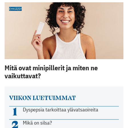
EHKÄISY
Mitä ovat minipillerit ja miten ne
vaikuttavat?
VIIKON LUETUIMMAT
1
Dyspepsia tarkoittaa ylävatsaoireita
2
Mikä on silsa?