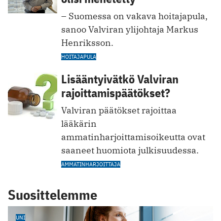
– Suomessa on vakava hoitajapula,
sanoo Valviran ylijohtaja Markus
Henriksson.
HOITAJAPULA
Lisääntyivätkö Valviran
rajoittamispäätökset?
Valviran päätökset rajoittaa
lääkärin
ammatinharjoittamisoikeutta ovat
saaneet huomiota julkisuudessa.
AMMATINHARJOITTAJA
Suosittelemme
UNI