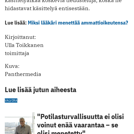
käsittelyaikaa koskevia tiedusteluja, koska ne
hidastavat käsittelyä entisestään.
Lue lisää:
Miksi lääkäri menettää ammattioikeutensa?
Kirjoittanut:
Ulla Toikkanen
toimittaja
Kuva:
Panthermedia
Lue lisää jutun aiheesta
VALVIRA
"Potilasturvallisuutta ei olisi
voinut enää vaarantaa – se
olisi menetetty"