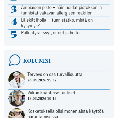
3
Ampiaisen pisto – näin hoidat pistoksen ja
tunnistat vakavan allergisen reaktion
4
Läiskät iholla — tunnistatko, mistä on
kysymys?
5
Palleatyrä: syyt, oireet ja hoito
KOLUMNI
Terveys on osa turvallisuutta
26.04.2026 15:32
Viikon käänteiset uutiset
15.03.2026 10:15
Kosketuksella olisi monenlaista käyttöä
parantamisessa