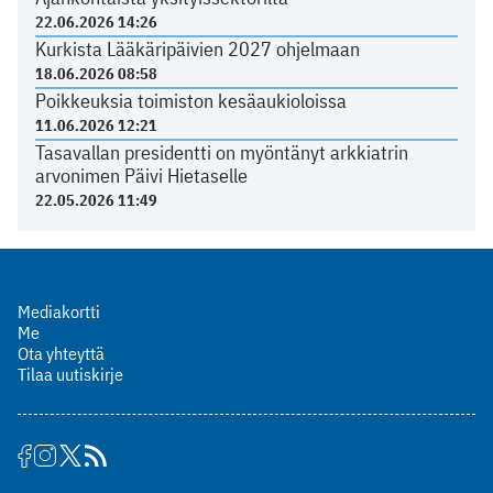
22.06.2026 14:26
Kurkista Lääkäripäivien 2027 ohjelmaan
18.06.2026 08:58
Poikkeuksia toimiston kesäaukioloissa
11.06.2026 12:21
Tasavallan presidentti on myöntänyt arkkiatrin
arvonimen Päivi Hietaselle
22.05.2026 11:49
Mediakortti
Me
Ota yhteyttä
Tilaa uutiskirje