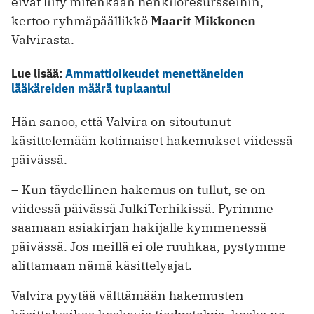
eivät liity mitenkään henkilöresursseihin,
kertoo ryhmäpäällikkö
Maarit Mikkonen
Valvirasta.
Lue lisää:
Ammattioikeudet menettäneiden
lääkäreiden määrä tuplaantui
Hän sanoo, että Valvira on sitoutunut
käsittelemään kotimaiset hakemukset viidessä
päivässä.
– Kun täydellinen hakemus on tullut, se on
viidessä päivässä JulkiTerhikissä. Pyrimme
saamaan asiakirjan hakijalle kymmenessä
päivässä. Jos meillä ei ole ruuhkaa, pystymme
alittamaan nämä käsittelyajat.
Valvira pyytää välttämään hakemusten