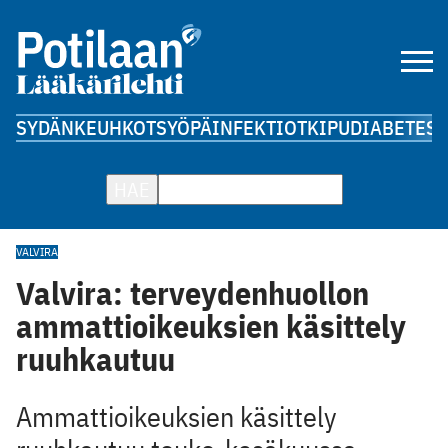
SYDÄN
KEUHKOT
SYÖPÄ
INFEKTIOT
KIPU
DIABETES
A
HAE
VALVIRA
Valvira: terveydenhuollon
ammattioikeuksien käsittely
ruuhkautuu
Ammattioikeuksien käsittely