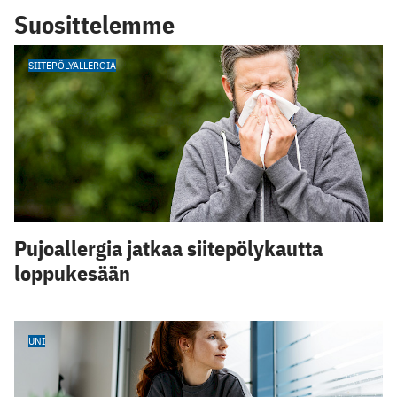
Suosittelemme
SIITEPÖLYALLERGIA
Pujoallergia jatkaa siitepölykautta
loppukesään
UNI