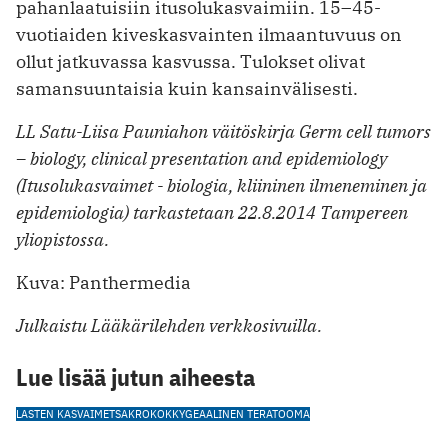
pahanlaatuisiin itusolukasvaimiin. 15–45-
vuotiaiden kiveskasvainten ilmaantuvuus on
ollut jatkuvassa kasvussa. Tulokset olivat
samansuuntaisia kuin kansainvälisesti.
LL Satu-Liisa Pauniahon väitöskirja Germ cell tumors
– biology, clinical presentation and epidemiology
(Itusolukasvaimet - biologia, kliininen ilmeneminen ja
epidemiologia) tarkastetaan 22.8.2014 Tampereen
yliopistossa.
Kuva: Panthermedia
Julkaistu Lääkärilehden verkkosivuilla.
Lue lisää jutun aiheesta
LASTEN KASVAIMET
SAKROKOKKYGEAALINEN TERATOOMA