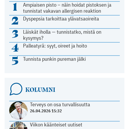
1
Ampiaisen pisto – näin hoidat pistoksen ja
tunnistat vakavan allergisen reaktion
2
Dyspepsia tarkoittaa ylävatsaoireita
3
Läiskät iholla — tunnistatko, mistä on
kysymys?
4
Palleatyrä: syyt, oireet ja hoito
5
Tunnista punkin pureman jälki
KOLUMNI
Terveys on osa turvallisuutta
26.04.2026 15:32
Viikon käänteiset uutiset