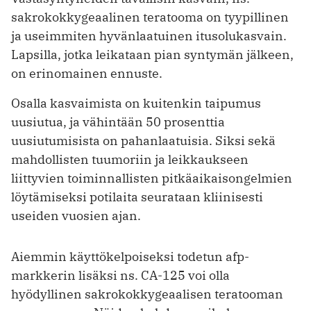
sakrokokkygeaalinen teratooma on tyypillinen
ja useimmiten hyvänlaatuinen itusolukasvain.
Lapsilla, jotka leikataan pian syntymän jälkeen,
on erinomainen ennuste.
Osalla kasvaimista on kuitenkin taipumus
uusiutua, ja vähintään 50 prosenttia
uusiutumisista on pahanlaatuisia. Siksi sekä
mahdollisten tuumoriin ja leikkaukseen
liittyvien toiminnallisten pitkäaikaisongelmien
löytämiseksi potilaita seurataan kliinisesti
useiden vuosien ajan.
Aiemmin käyttökelpoiseksi todetun afp-
markkerin lisäksi ns. CA-125 voi olla
hyödyllinen sakrokokkygeaalisen teratooman