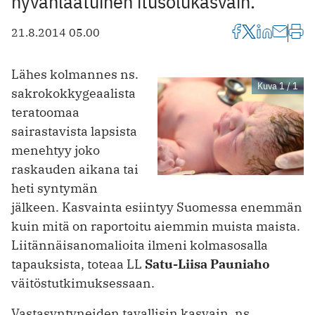
hyvänlaatuinen itusolukasvain.
21.8.2014 05.00
Lähes kolmannes ns.
Kuva 1 / 1
sakrokokkygeaalista
teratoomaa
sairastavista lapsista
menehtyy joko
raskauden aikana tai
heti syntymän
jälkeen. Kasvainta esiintyy Suomessa enemmän
kuin mitä on raportoitu aiemmin muista maista.
Liitännäisanomalioita ilmeni kolmasosalla
tapauksista, toteaa LL
Satu-Liisa Pauniaho
väitöstutkimuksessaan.
Vastasyntyneiden tavallisin kasvain, ns.