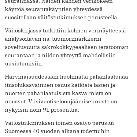
seurannassa. Näiden kahden verikokeen
käyttöä seurantakäyntien yhteydessä
suositellaan väitöstutkimuksen perusteella.
Väitöskirjassa tutkittiin kolmen verinäytteestä
analysoitavan ns. tuumorimarkkerin
soveltuvuutta sakrokokkygeaalisen teratooman
seurantaan ja niiden yhteyttä mahdollisiin
uusiutumisiin.
Harvinaisuudestaan huolimatta pahanlaatuisia
itusolukasvaimien osuus kaikista lasten ja
nuorten pahanlaatuisista kasvaimista on
noussut. Viisivuotiseloonjäämisennuste on
nykyisin noin 91 prosenttia.
Väitöstutkimuksen toinen osatyö perustui
Suomessa 40 vuoden aikana todettuihin