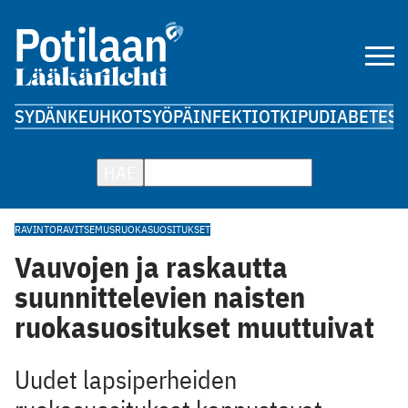
SYDÄN
KEUHKOT
SYÖPÄ
INFEKTIOT
KIPU
DIABETES
A
HAE
RAVINTO
RAVITSEMUS
RUOKASUOSITUKSET
Vauvojen ja raskautta
suunnittelevien naisten
ruokasuositukset muuttuivat
Uudet lapsiperheiden