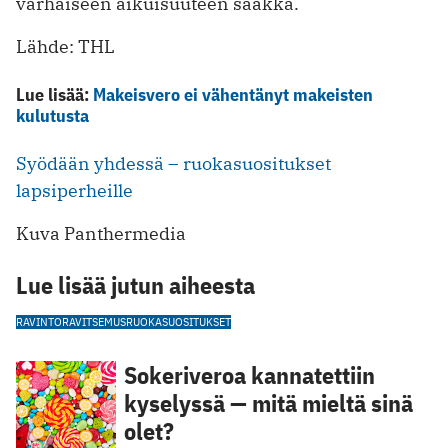
varhaiseen aikuisuuteen saakka.
Lähde: THL
Lue lisää:
Makeisvero ei vähentänyt makeisten
kulutusta
Syödään yhdessä – ruokasuositukset
lapsiperheille
Kuva Panthermedia
Lue lisää jutun aiheesta
RAVINTO
RAVITSEMUS
RUOKASUOSITUKSET
Sokeriveroa kannatettiin
kyselyssä — mitä mieltä sinä
olet?