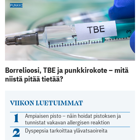
PUNKKI
Borrelioosi, TBE ja punkkirokote – mitä
niistä pitää tietää?
VIIKON LUETUIMMAT
1
Ampiaisen pisto – näin hoidat pistoksen ja
tunnistat vakavan allergisen reaktion
2
Dyspepsia tarkoittaa ylävatsaoireita