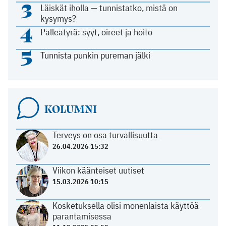
3
Läiskät iholla — tunnistatko, mistä on
kysymys?
4
Palleatyrä: syyt, oireet ja hoito
5
Tunnista punkin pureman jälki
KOLUMNI
Terveys on osa turvallisuutta
26.04.2026 15:32
Viikon käänteiset uutiset
15.03.2026 10:15
Kosketuksella olisi monenlaista käyttöä
parantamisessa