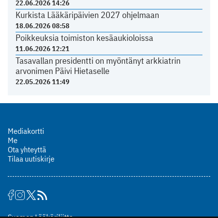
22.06.2026 14:26
Kurkista Lääkäripäivien 2027 ohjelmaan
18.06.2026 08:58
Poikkeuksia toimiston kesäaukioloissa
11.06.2026 12:21
Tasavallan presidentti on myöntänyt arkkiatrin
arvonimen Päivi Hietaselle
22.05.2026 11:49
Mediakortti
Me
Ota yhteyttä
Tilaa uutiskirje
Suomen Lääkäriliitto