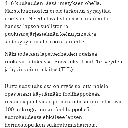
4–6 kuukauden iässä imetyksen ohella.
Maisteluannosten ei ole tarkoitus syrjäyttää
imetystä. Ne edistävät yhdessä rintamaidon
kanssa lapsen suoliston ja
puolustusjärjestelmän kehittymistä ja
sietokykyä uusille ruoka-aineille.
Näin todetaan lapsiperheiden uusissa
ruokasuosituksissa. Suositukset laati Terveyden
ja hyvinvoinnin laitos (THL).
Uutta suosituksissa on myös se, että naisia
opastetaan käyttämään foolihappolisää
raskausajan lisäksi jo raskautta suunniteltaessa.
400 mikrogramman foolihappolisä
vuorokaudessa ehkäisee lapsen
hermostoputken sulkeutumishäiriötä.