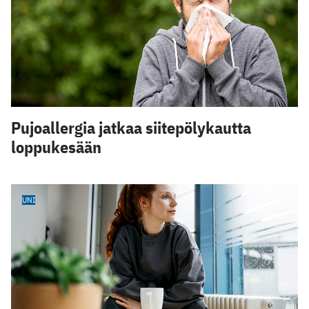
Pujoallergia jatkaa siitepölykautta
loppukesään
UNI