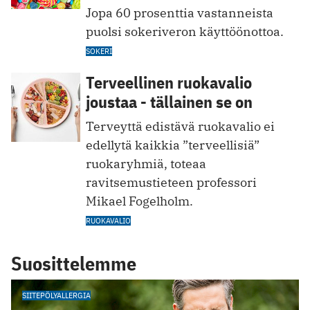
Jopa 60 prosenttia va stanneista
puolsi sokeriveron käyttöönottoa.
SOKERI
Terveellinen ruokavalio
joustaa - tällainen se on
Terveyttä edistävä ruokavalio ei
edellytä kaikkia ”terveellisiä”
ruokaryhmiä, toteaa
ravitsemustieteen professori
Mikael Fogelholm.
RUOKAVALIO
Suosittelemme
SIITEPÖLYALLERGIA