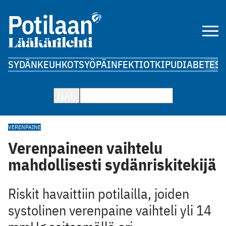
SYDÄN
KEUHKOT
SYÖPÄ
INFEKTIOT
KIPU
DIABETES
A
HAE
VERENPAINE
Verenpaineen vaihtelu
mahdollisesti sydänriskitekijä
Riskit havaittiin potilailla, joiden
systolinen verenpaine vaihteli yli 14