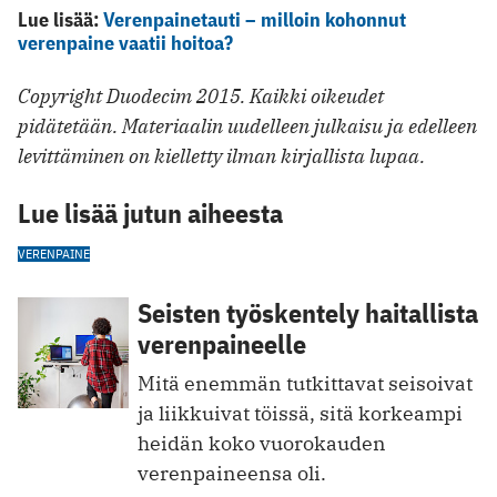
Lue lisää:
Verenpainetauti – milloin kohonnut
verenpaine vaatii hoitoa?
Copyright Duodecim 2015. Kaikki oikeudet
pidätetään. Materiaalin uudelleen julkaisu ja edelleen
levittäminen on kielletty ilman kirjallista lupaa.
Lue lisää jutun aiheesta
VERENPAINE
Seisten työskentely haitallista
verenpaineelle
Mitä enemmän tutkittavat seisoivat
ja liikkuivat töissä, sitä korkeampi
heidän koko vuorokauden
verenpaineensa oli.