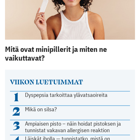
Mitä ovat minipillerit ja miten ne
vaikuttavat?
VIIKON LUETUIMMAT
1
Dyspepsia tarkoittaa ylävatsaoireita
2
Mikä on silsa?
3
Ampiaisen pisto – näin hoidat pistoksen ja
tunnistat vakavan allergisen reaktion
4
Läiskät iholla — tunnistatko, mistä on