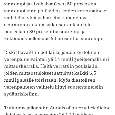
suurempi ja aivohalvauksen 50 prosenttia
suurempi kuin potilaiden, joiden verenpaine ei
vaihdellut yhtä paljon. Riski menehtyä
seurannan aikana sydänsairauksiin oli
puolestaan 30 prosenttia suurempi ja
kokonaiskuolleisuus 60 prosenttia suurempi.
Riskit havaittiin potilailla, joiden systolinen
verenpaine vaihteli yli 14 mmHg seitsemällä eri
mittauskerralla. Heitä verrattiin potilaisiin,
joiden mittaustulokset sattuivat kaikki 6,5
mmHg sisälle toisistaan. Myös diastolisen
verenpaineen vaihtelu liittyi suurentuneisiin
sydänriskeihin.
Tutkimus julkaistiin Annals of Internal Medicine
-lehdessä, ja se perustuu 26 000 potilaan