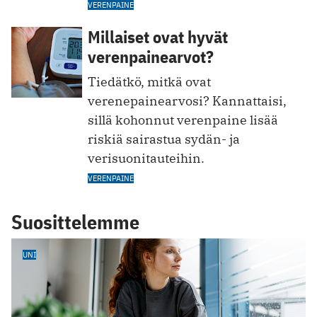
VERENPAINE
Millaiset ovat hyvät
verenpainearvot?
Tiedätkö, mitkä ovat
verenepainearvosi? Kannattaisi,
sillä kohonnut verenpaine lisää
riskiä sairastua sydän- ja
verisuonitauteihin.
VERENPAINE
Suosittelemme
UNI