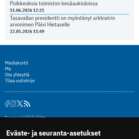
Poikkeuksia toimiston kesäaukioloissa
11.06.2026 12:21
Tasavallan presidentti on myöntänyt arkkiatrin
arvonimen Päivi Hietaselle
22.05.2026 11:49
Mediakortti
Me
Ota yhteyttä
Tilaa uutiskirje
Suomen Lääkäriliitto
Mäkelänkatu 2, PL 49
Eväste- ja seuranta-asetukset
00510 Helsinki