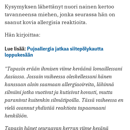
Kysymyksen lähettänyt nuori nainen kertoo
tavanneensa miehen, jonka seurassa hän on
saanut kovia allergisia reaktioita.
Hän kirjoittaa:
Lue lisää:
Pujoallergia jatkaa siitepölykautta
loppukesään
"Tapasin erään ihmisen viime keväänä lomaillessani
Aasiassa. Jossain vaiheessa oleskellessani hänen
kanssaan aloin saamaan allergiaoireita, lähinnä
silmiini jotka vuotivat ja kutisivat kovasti, mutta
paranivat kuitenkin silmätipoilla. Tässä vaiheessa en
vielä osannut yhdistää reaktiota tapaamaani
henkilöön.
Tapasin hänet seuraavan kerran viime kesänä