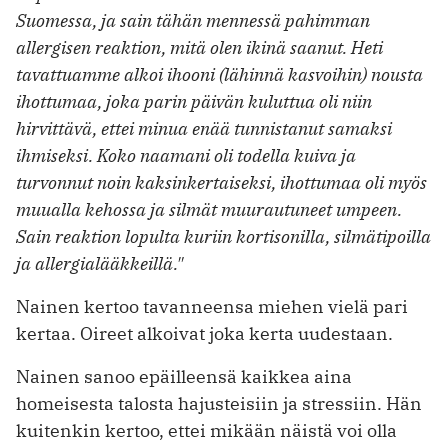
Suomessa, ja sain tähän mennessä pahimman
allergisen reaktion, mitä olen ikinä saanut. Heti
tavattuamme alkoi ihooni (lähinnä kasvoihin) nousta
ihottumaa, joka parin päivän kuluttua oli niin
hirvittävä, ettei minua enää tunnistanut samaksi
ihmiseksi. Koko naamani oli todella kuiva ja
turvonnut noin kaksinkertaiseksi, ihottumaa oli myös
muualla kehossa ja silmät muurautuneet umpeen.
Sain reaktion lopulta kuriin kortisonilla, silmätipoilla
ja allergialääkkeillä."
Nainen kertoo tavanneensa miehen vielä pari
kertaa. Oireet alkoivat joka kerta uudestaan.
Nainen sanoo epäilleensä kaikkea aina
homeisesta talosta hajusteisiin ja stressiin. Hän
kuitenkin kertoo, ettei mikään näistä voi olla