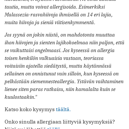
tautia, mutta voivat allergisoida. Esimerkiksi
Malassezia-rasvahiivoja ihmisellä on 14 eri lajia,
muita hiivoja ja sieniä viitisenkymmentä.
Jos syynä on jokin niistä, on mahdotonta muuttaa
ihon hiivojen ja sienten lajikokoelmaa niin paljon, että
se vaikuttaisi ongelmaasi. Jos kyseessä on allergia
toisen henkilön valkuaisia vastaan, teoriassa
voitaisiin ajatella siedätystä, mutta käytännössä
sellainen on onnistunut vain silloin, kun kyseessä on
pelkästään siemennesteallergia. Ystävän vaihtaminen
lienee siten paras ratkaisu, niin kamalalta kuin se
kuulostaakin."
Katso koko kysymys
täältä.
Onko sinulla allergiaan liittyviä kysymyksiä?