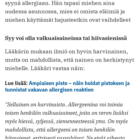
syynä allergiaan. Hän tapasi miehen aina
uudessa asunnossa, mies ei omista eläimiä ja
miehen käyttämät hajusteetkin ovat vaihdelleet
Syy voi olla valkuaisaineissa tai hiivasienissä
Lääkärin mukaan ilmiö on hyvin harvinainen,
mutta on mahdollista, että nainen on herkistynyt
miehelle. Lääkäri vastaa näin:
Lue lisää:
Ampiaisen pisto – näin hoidat pistoksen ja
tunnistat vakavan allergisen reaktion
"Sellainen on harvinaista. Allergeenina voi toimia
toisen henkilön valkuaisaineet, joita on veren lisäksi
myös hiessä, syljessä, siemennesteessä yms. On myös
mahdollista, että allergeeni on toisen henkilön
hiivasienet, erityisesti rasvahiivat. Ne eivät aiheuta