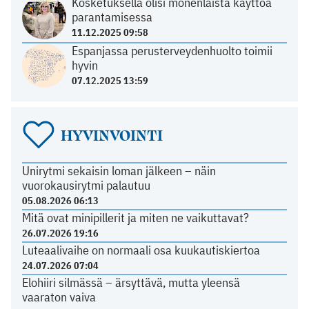
Kosketuksella olisi monenlaista käyttöä
parantamisessa
11.12.2025 09:58
Espanjassa perusterveydenhuolto toimii
hyvin
07.12.2025 13:59
HYVINVOINTI
Unirytmi sekaisin loman jälkeen – näin
vuorokausirytmi palautuu
05.08.2026 06:13
Mitä ovat minipillerit ja miten ne vaikuttavat?
26.07.2026 19:16
Luteaalivaihe on normaali osa kuukautiskiertoa
24.07.2026 07:04
Elohiiri silmässä – ärsyttävä, mutta yleensä
vaaraton vaiva