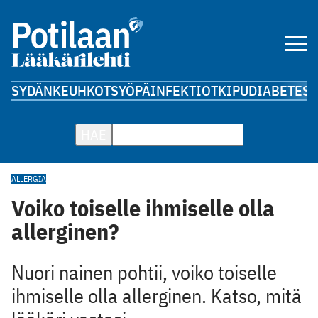
SYDÄN
KEUHKOT
SYÖPÄ
INFEKTIOT
KIPU
DIABETES
A
HAE
ALLERGIA
Voiko toiselle ihmiselle olla
allerginen?
Nuori nainen pohtii, voiko toiselle
ihmiselle olla allerginen. Katso, mitä