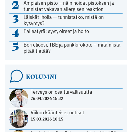
2
Ampiaisen pisto – näin hoidat pistoksen ja
tunnistat vakavan allergisen reaktion
3
Läiskät iholla — tunnistatko, mistä on
kysymys?
4
Palleatyrä: syyt, oireet ja hoito
5
Borrelioosi, TBE ja punkkirokote – mitä niistä
pitää tietää?
KOLUMNI
Terveys on osa turvallisuutta
26.04.2026 15:32
Viikon käänteiset uutiset
15.03.2026 10:15