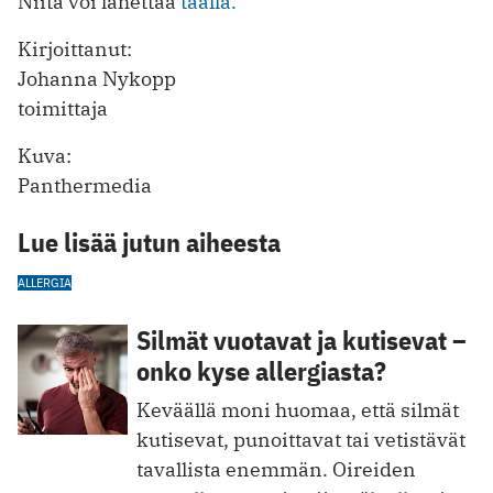
Niitä voi lähettää
täällä.
Kirjoittanut:
Johanna Nykopp
toimittaja
Kuva:
Panthermedia
Lue lisää jutun aiheesta
ALLERGIA
Silmät vuotavat ja kutisevat –
onko kyse allergiasta?
Keväällä moni huomaa, että silmät
kutisevat, punoittavat tai vetistävät
tavallista enemmän. Oireiden