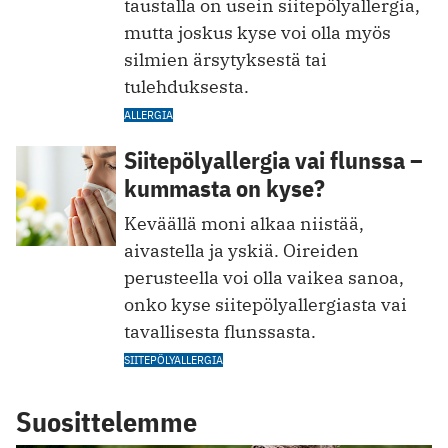
taustalla on usein siitepölyallergia,
mutta joskus kyse voi olla myös
silmien ärsytyksestä tai
tulehduksesta.
ALLERGIA
Siitepölyallergia vai flunssa –
kummasta on kyse?
Keväällä moni alkaa niistää,
aivastella ja yskiä. Oireiden
perusteella voi olla vaikea sanoa,
onko kyse siitepölyallergiasta vai
tavallisesta flunssasta.
SIITEPÖLYALLERGIA
Suosittelemme