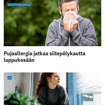
SIITEPÖLYALLERGIA
Pujoallergia jatkaa siitepölykautta
loppukesään
UNI