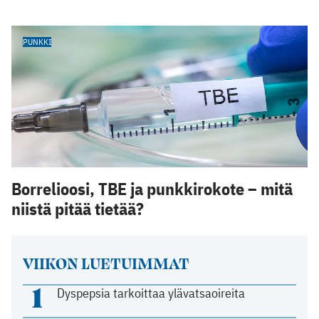
PUNKKI
Borrelioosi, TBE ja punkkirokote – mitä
niistä pitää tietää?
VIIKON LUETUIMMAT
1
Dyspepsia tarkoittaa ylävatsaoireita