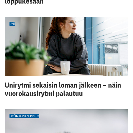
loppukesään
UNI
Unirytmi sekaisin loman jälkeen – näin
vuorokausirytmi palautuu
HYÖNTEISEN PISTO