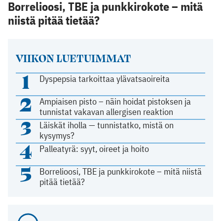
Borrelioosi, TBE ja punkkirokote – mitä
niistä pitää tietää?
VIIKON LUETUIMMAT
1
Dyspepsia tarkoittaa ylävatsaoireita
2
Ampiaisen pisto – näin hoidat pistoksen ja
tunnistat vakavan allergisen reaktion
3
Läiskät iholla — tunnistatko, mistä on
kysymys?
4
Palleatyrä: syyt, oireet ja hoito
5
Borrelioosi, TBE ja punkkirokote – mitä niistä
pitää tietää?