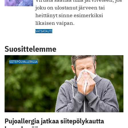
joku on ulostanut järveen tai
heittänyt sinne esimerkiksi
likaisen vaipan.
VATSATAUTI
Suosittelemme
SIITEPÖLYALLERGIA
Pujoallergia jatkaa siitepölykautta