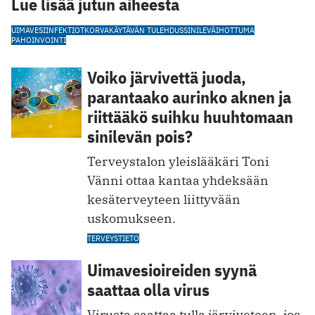
Lue lisää jutun aiheesta
UIMAVESI
INFEKTIOT
KORVAKÄYTÄVÄN TULEHDUS
SINILEVÄ
IHOTTUMA
PAHOINVOINTI
Voiko järvivettä juoda,
parantaako aurinko aknen ja
riittääkö suihku huuhtomaan
sinilevän pois?
Terveystalon yleislääkäri Toni
Vänni ottaa kantaa yhdeksään
kesäterveyteen liittyvään
uskomukseen.
TERVEYSTIETO
Uimavesioireiden syynä
saattaa olla virus
Virusta saattaa tulla järviveteen, jos