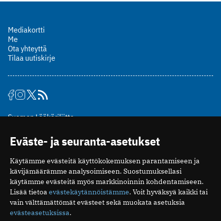
Mediakortti
Me
Ota yhteyttä
Tilaa uutiskirje
Suomen Lääkäriliitto
Mäkelänkatu 2, PL 49
Eväste- ja seuranta-asetukset
00510 Helsinki
puh. (09) 393 091
Käytämme evästeitä käyttökokemuksen parantamiseen ja
toimitus@potilaanlaakarilehti.fi
kävijämäärämme analysoimiseen. Suostumuksellasi
käytämme evästeitä myös markkinoinnin kohdentamiseen.
ISSN 2323-9476
Lisää tietoa
evästekäytännöistämme
. Voit hyväksyä kaikki tai
vain välttämättömät evästeet sekä muokata asetuksia
evästeasetuksissa
.