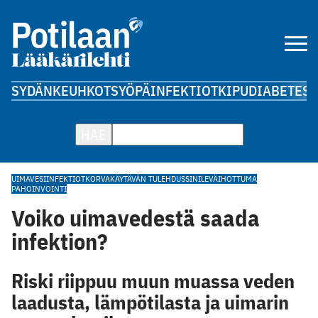
SYDÄN
KEUHKOT
SYÖPÄ
INFEKTIOT
KIPU
DIABETES
A
HAE
UIMAVESI
INFEKTIOT
KORVAKÄYTÄVÄN TULEHDUS
SINILEVÄ
IHOTTUMA
PAHOINVOINTI
Voiko uimavedestä saada
infektion?
Riski riippuu muun muassa veden
laadusta, lämpötilasta ja uimarin