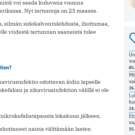
istä voi saada kuluvana vuonna
erikassa. Nyt tartuntoja on 23 maassa.
a, silmän sidekalvontulehdusta, ihottumaa,
elle viidestä tartunnan saaneista tulee
Un
vu
tion?
05
Mi
va
kavirusinfektio odottavan äidin lapselle
26
efalian ja zikavirusinfektion välillä ei ole
Lu
ku
24
 mikrokefaliatapausta lokakuun jälkeen.
El
va
hottaneet naisia välttämään lasten
15