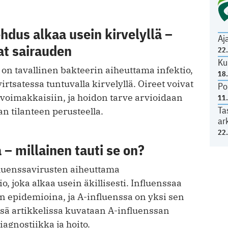
ehdus alkaa usein kirvelyllä –
Aj
at sairauden
22
Ku
 on tavallinen bakteerin aiheuttama infektio,
18
irtsatessa tuntuvalla kirvelyllä. Oireet voivat
Po
ä voimakkaisiin, ja hoidon tarve arvioidaan
11
Ta
an tilanteen perusteella.
ar
22
 – millainen tauti se on?
fluenssavirusten aiheuttama
o, joka alkaa usein äkillisesti. Influenssaa
in epidemioina, ja A-influenssa on yksi sen
ssä artikkelissa kuvataan A-influenssan
diagnostiikka ja hoito.