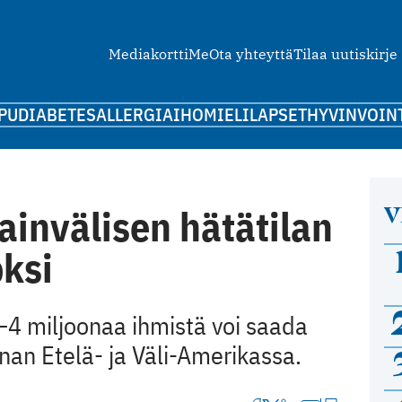
Mediakortti
Me
Ota yhteyttä
Tilaa uutiskirje
PU
DIABETES
ALLERGIA
IHO
MIELI
LAPSET
HYVINVOIN
V
ainvälisen hätätilan
oksi
4 miljoonaa ihmistä voi saada
nan Etelä- ja Väli-Amerikassa.