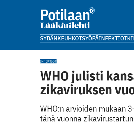
SYDÄN
KEUHKOT
SYÖPÄ
INFEKTIOT
KI
INFEKTIOT
WHO julisti kans
zikaviruksen vu
WHO:n arvioiden mukaan 3–
tänä vuonna zikavirustartun