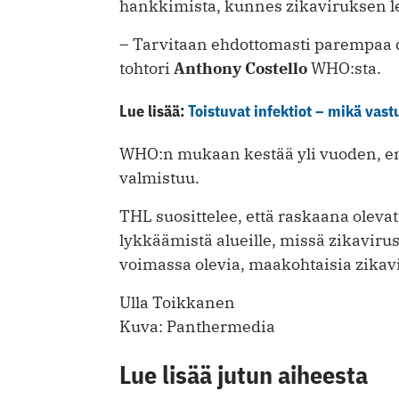
hankkimista, kunnes zikaviruksen l
– Tarvitaan ehdottomasti parempaa d
tohtori
Anthony Costello
WHO:sta.
Lue lisää:
Toistuvat infektiot – mikä vas
WHO:n mukaan kestää yli vuoden, en
valmistuu.
THL suosittelee, että raskaana oleva
lykkäämistä alueille, missä zikavirus 
voimassa olevia, maakohtaisia zikavi
Ulla Toikkanen
Kuva: Panthermedia
Lue lisää jutun aiheesta