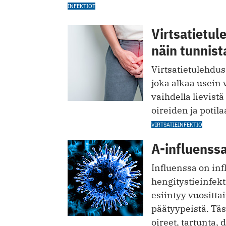
INFEKTIOT
Virtsatietul
näin tunnist
Virtsatietulehdus
joka alkaa usein v
vaihdella lievist
oireiden ja potila
VIRTSATIEINFEKTIO
A-influenssa
Influenssa on in
hengitystieinfekti
esiintyy vuositta
päätyypeistä. Tä
oireet, tartunta, 