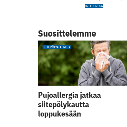
INFLUENSSA
Suosittelemme
SIITEPÖLYALLERGIA
Pujoallergia jatkaa
siitepölykautta
loppukesään