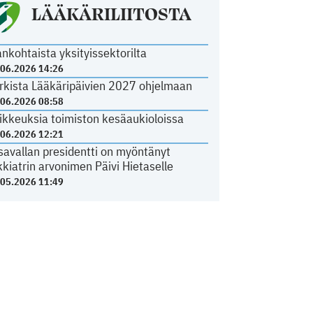
LÄÄKÄRILIITOSTA
ankohtaista yksityissektorilta
.06.2026 14:26
rkista Lääkäripäivien 2027 ohjelmaan
.06.2026 08:58
ikkeuksia toimiston kesäaukioloissa
.06.2026 12:21
savallan presidentti on myöntänyt
kkiatrin arvonimen Päivi Hietaselle
.05.2026 11:49