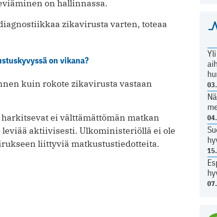
eviäminen on hallinnassa.
iagnostiikkaa zikavirusta varten, toteaa
Yl
tustuskyvyssä on vikana?
ai
hu
nen kuin rokote zikavirusta vastaan
03
Nä
me
t harkitsevat ei välttämättömän matkan
04
Su
leviää aktiivisesti. Ulkoministeriöllä ei ole
hy
rukseen liittyviä matkustustiedotteita.
15
Es
hy
07