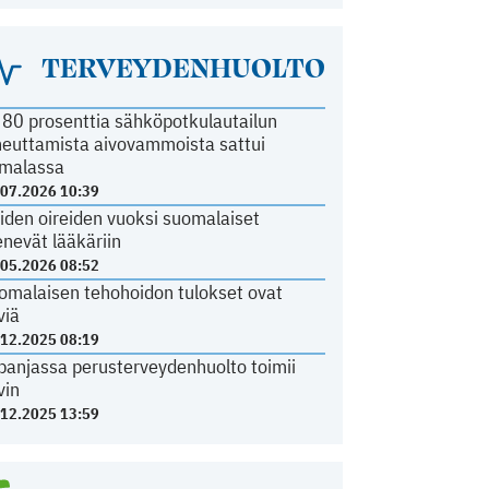
TERVEYDENHUOLTO
i 80 prosenttia sähköpotkulautailun
heuttamista aivovammoista sattui
malassa
.07.2026 10:39
iden oireiden vuoksi suomalaiset
nevät lääkäriin
.05.2026 08:52
omalaisen tehohoidon tulokset ovat
viä
.12.2025 08:19
panjassa perusterveydenhuolto toimii
vin
.12.2025 13:59