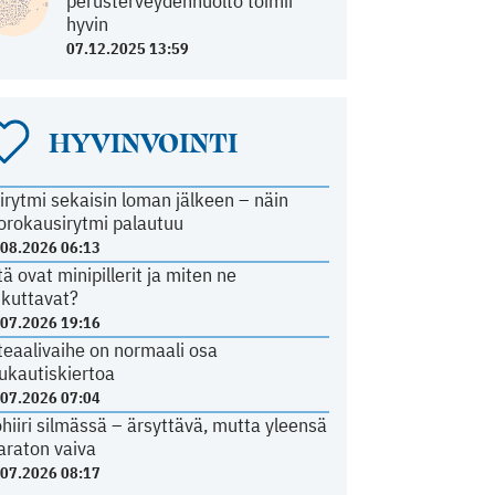
perusterveydenhuolto toimii
hyvin
07.12.2025 13:59
HYVINVOINTI
irytmi sekaisin loman jälkeen – näin
orokausirytmi palautuu
.08.2026 06:13
tä ovat minipillerit ja miten ne
ikuttavat?
.07.2026 19:16
teaalivaihe on normaali osa
ukautiskiertoa
.07.2026 07:04
ohiiri silmässä – ärsyttävä, mutta yleensä
araton vaiva
.07.2026 08:17