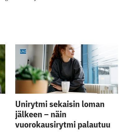
UNI
Unirytmi sekaisin loman
jälkeen – näin
vuorokausirytmi palautuu