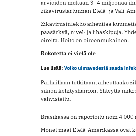
arvioiden mukaan 3–4 miljoonaa ihm
zikavirustartunnan Etelä- ja Väli-Am
Zikavirusinfektio aiheuttaa kuumett
pääsärkyä, nivel- ja lihaskipuja. Yhd
oireita. Hoito on oireenmukainen.
Rokotetta ei vielä ole
Lue lisää:
Voiko uimavedestä saada infek
Parhaillaan tutkitaan, aiheuttaako zi
sikiön kehityshäiriön. Yhteyttä mikrok
vahvistettu.
Brasiliassa on raportoitu noin 4 000
Monet maat Etelä-Amerikassa ovat ke