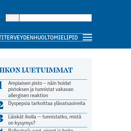
Hae
TI
TERVEYDENHUOLTO
MIELIPIDE
IIKON LUETUIMMAT
1
Ampiaisen pisto – näin hoidat
pistoksen ja tunnistat vakavan
allergisen reaktion
2
Dyspepsia tarkoittaa ylävatsaoireita
3
Läiskät iholla — tunnistatko, mistä
on kysymys?
Palleatyrä: syyt, oireet ja hoito