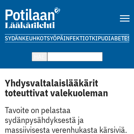
SYDÄN
KEUHKOT
SYÖPÄ
INFEKTIOT
KIPU
DIABETES
A
HAE
Yhdysvaltalaislääkärit
toteuttivat valekuoleman
Tavoite on pelastaa
sydänpysähdyksestä ja
massiivisesta verenhukasta kärsiviä.