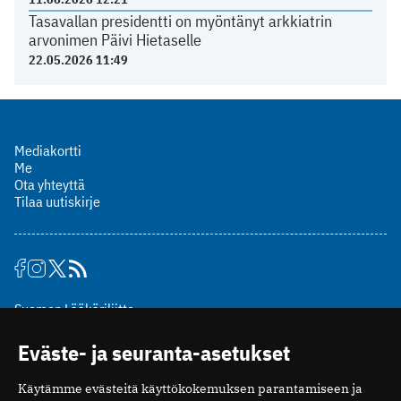
Tasavallan presidentti on myöntänyt arkkiatrin
arvonimen Päivi Hietaselle
22.05.2026 11:49
Mediakortti
Me
Ota yhteyttä
Tilaa uutiskirje
Suomen Lääkäriliitto
Mäkelänkatu 2, PL 49
Eväste- ja seuranta-asetukset
00510 Helsinki
puh. (09) 393 091
Käytämme evästeitä käyttökokemuksen parantamiseen ja
toimitus@potilaanlaakarilehti.fi