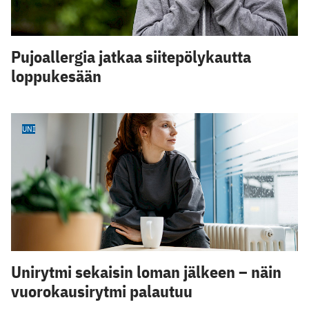
Pujoallergia jatkaa siitepölykautta
loppukesään
UNI
Unirytmi sekaisin loman jälkeen – näin
vuorokausirytmi palautuu