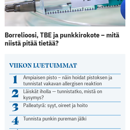
Borrelioosi, TBE ja punkkirokote – mitä
niistä pitää tietää?
VIIKON LUETUIMMAT
1
Ampiaisen pisto – näin hoidat pistoksen ja
tunnistat vakavan allergisen reaktion
2
Läiskät iholla — tunnistatko, mistä on
kysymys?
3
Palleatyrä: syyt, oireet ja hoito
4
Tunnista punkin pureman jälki