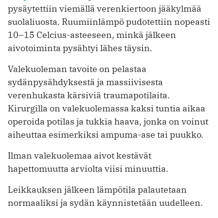
pysäytettiin viemällä verenkiertoon jääkylmää
suolaliuosta. Ruumiinlämpö pudotettiin nopeasti
10–15 Celcius-asteeseen, minkä jälkeen
aivotoiminta pysähtyi lähes täysin.
Valekuoleman tavoite on pelastaa
sydänpysähdyksestä ja massiivisesta
verenhukasta kärsiviä traumapotilaita.
Kirurgilla on valekuolemassa kaksi tuntia aikaa
operoida potilas ja tukkia haava, jonka on voinut
aiheuttaa esimerkiksi ampuma-ase tai puukko.
Ilman valekuolemaa aivot kestävät
hapettomuutta arviolta viisi minuuttia.
Leikkauksen jälkeen lämpötila palautetaan
normaaliksi ja sydän käynnistetään uudelleen.