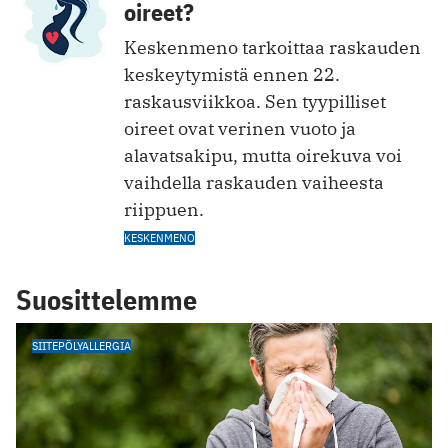
oireet?
Keskenmeno tarkoittaa raskauden
keskeytymistä ennen 22.
raskausviikkoa. Sen tyypilliset
oireet ovat verinen vuoto ja
alavatsakipu, mutta oirekuva voi
vaihdella raskauden vaiheesta
riippuen.
KESKENMENO
Suosittelemme
SIITEPÖLYALLERGIA