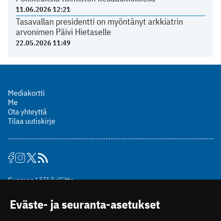
11.06.2026 12:21
Tasavallan presidentti on myöntänyt arkkiatrin
arvonimen Päivi Hietaselle
22.05.2026 11:49
Mediakortti
Me
Ota yhteyttä
Tilaa uutiskirje
Suomen Lääkäriliitto
Mäkelänkatu 2, PL 49
Eväste- ja seuranta-asetukset
00510 Helsinki
puh. (09) 393 091