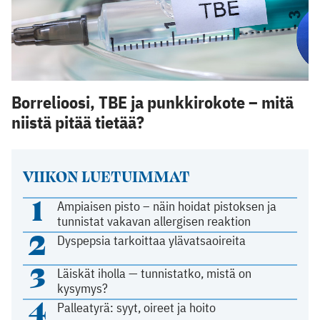
Borrelioosi, TBE ja punkkirokote – mitä
niistä pitää tietää?
VIIKON LUETUIMMAT
1
Ampiaisen pisto – näin hoidat pistoksen ja
tunnistat vakavan allergisen reaktion
2
Dyspepsia tarkoittaa ylävatsaoireita
3
Läiskät iholla — tunnistatko, mistä on
kysymys?
4
Palleatyrä: syyt, oireet ja hoito