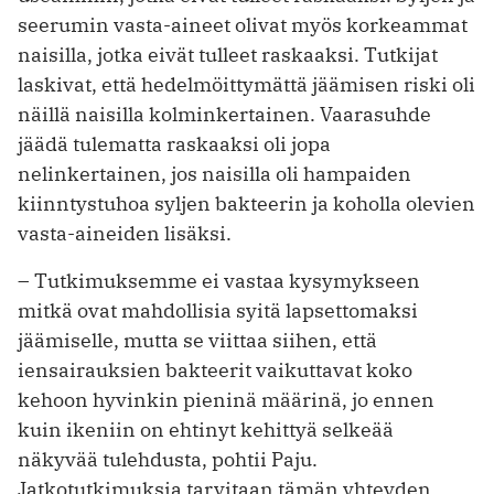
seerumin vasta-aineet olivat myös korkeammat
naisilla, jotka eivät tulleet raskaaksi. Tutkijat
laskivat, että hedelmöittymättä jäämisen riski oli
näillä naisilla kolminkertainen. Vaarasuhde
jäädä tulematta raskaaksi oli jopa
nelinkertainen, jos naisilla oli hampaiden
kiinntystuhoa syljen bakteerin ja koholla olevien
vasta-aineiden lisäksi.
– Tutkimuksemme ei vastaa kysymykseen
mitkä ovat mahdollisia syitä lapsettomaksi
jäämiselle, mutta se viittaa siihen, että
iensairauksien bakteerit vaikuttavat koko
kehoon hyvinkin pieninä määrinä, jo ennen
kuin ikeniin on ehtinyt kehittyä selkeää
näkyvää tulehdusta, pohtii Paju.
Jatkotutkimuksia tarvitaan tämän yhteyden