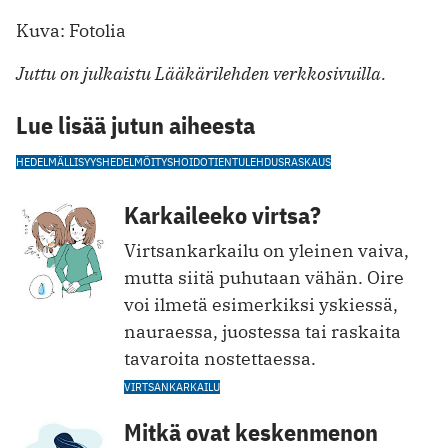
Kuva: Fotolia
Juttu on julkaistu Lääkärilehden verkkosivuilla.
Lue lisää jutun aiheesta
HEDELMÄLLISYYS
HEDELMÖITYSHOIDOT
IENTULEHDUS
RASKAUS
Karkaileeko virtsa?
Virtsankarkailu on yleinen vaiva,
mutta siitä puhutaan vähän. Oire
voi ilmetä esimerkiksi yskiessä,
nauraessa, juostessa tai raskaita
tavaroita nostettaessa.
VIRTSANKARKAILU
Mitkä ovat keskenmenon