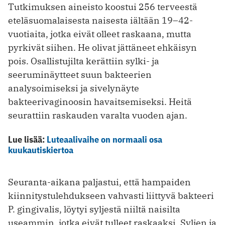
Tutkimuksen aineisto koostui 256 terveestä
eteläsuomalaisesta naisesta iältään 19–42-
vuotiaita, jotka eivät olleet raskaana, mutta
pyrkivät siihen. He olivat jättäneet ehkäisyn
pois. Osallistujilta kerättiin sylki- ja
seeruminäytteet suun bakteerien
analysoimiseksi ja sivelynäyte
bakteerivaginoosin havaitsemiseksi. Heitä
seurattiin raskauden varalta vuoden ajan.
Lue lisää:
Luteaalivaihe on normaali osa
kuukautiskiertoa
Seuranta-aikana paljastui, että hampaiden
kiinnitystulehdukseen vahvasti liittyvä bakteeri
P. gingivalis, löytyi syljestä niiltä naisilta
useammin, jotka eivät tulleet raskaaksi. Syljen ja