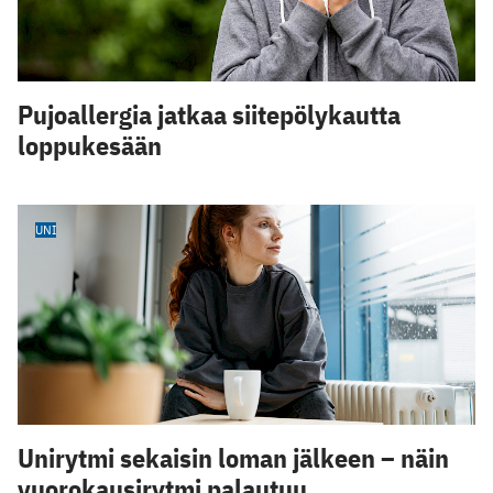
Pujoallergia jatkaa siitepölykautta
loppukesään
UNI
Unirytmi sekaisin loman jälkeen – näin
vuorokausirytmi palautuu