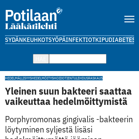
SYDÄN
KEUHKOT
SYÖPÄ
INFEKTIOT
KIPU
DIABETES
A
HAE
HEDELMÄLLISYYS
HEDELMÖITYSHOIDOT
IENTULEHDUS
RASKAUS
Yleinen suun bakteeri saattaa
vaikeuttaa hedelmöittymistä
Porphyromonas gingivalis -bakteerin
löytyminen syljestä lisäsi