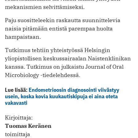
mekanismien selvittämiseksi.
Paju suositteleekin raskautta suunnittelevia
naisia pitämään entistä parempaa huolta
hampaistaan.
Tutkimus tehtiin yhteistyössä Helsingin
yliopistollisen keskussairaalan Naistenklinikan
kanssa. Tutkimus on julkaistu Journal of Oral
Microbiology -tiedelehdessä.
Lue lisää:
Endometrioosin diagnosointi viivästyy
usein, koska kovia kuukautiskipuja ei aina oteta
vakavasti
Kirjoittaja:
Tuomas Keränen
toimittaja