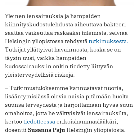
Yleinen iensairauksia ja hampaiden
kiinnityskudostulehdusta aiheuttava bakteeri
saattaa vaikeuttaa raskaaksi tulemista, selviää
Helsingin yliopistossa tehdystä
tutkimuksesta.
Tutkijat yllättyivät havainnosta, koska se on
täysin uusi, vaikka hampaiden
kudossairauksiin onkin tiedetty liittyvän
yleisterveydellisiä riskejä.
– Tutkimustuloksemme kannustavat nuoria,
lisääntymisiässä olevia naisia pitämään huolta
suunsa terveydestä ja harjoittamaan hyvää suun
omahoitoa, jotta he välttyisivät iensairauksilta,
kertoo
tiedotteessa
erikoishammaslääkäri,
dosentti
Susanna Paju
Helsingin yliopistosta.