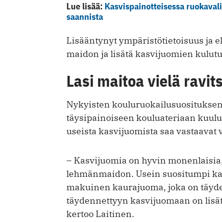
Lue lisää:
Kasvispainotteisessa ruokavali
saannista
Lisääntynyt ympäristötietoisuus ja e
maidon ja lisätä kasvijuomien kulutu
Lasi maitoa vielä ravi
Nykyisten kouluruokailusuosituksen
täysipainoiseen kouluateriaan kuulu
useista kasvijuomista saa vastaavat 
– Kasvijuomia on hyvin monenlaisia,
lehmänmaidon. Usein suositumpi k
makuinen kaurajuoma, joka on täyde
täydennettyyn kasvijuomaan on lisätt
kertoo Laitinen.