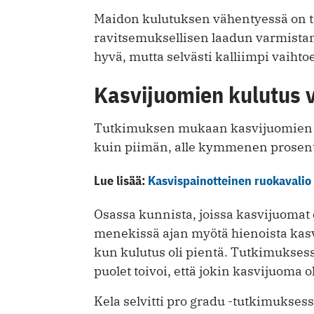
Maidon kulutuksen vähentyessä on tä
ravitsemuksellisen laadun varmistam
hyvä, mutta selvästi kalliimpi vaihto
Kasvijuomien kulutus v
Tutkimuksen mukaan kasvijuomien m
kuin piimän, alle kymmenen prosen
Lue lisää:
Kasvispainotteinen ruokavalio
Osassa kunnista, joissa kasvijuomat oli
menekissä ajan myötä hienoista kasvu
kun kulutus oli pientä. Tutkimukses
puolet toivoi, että jokin kasvijuoma 
Kela selvitti pro gradu -tutkimukses