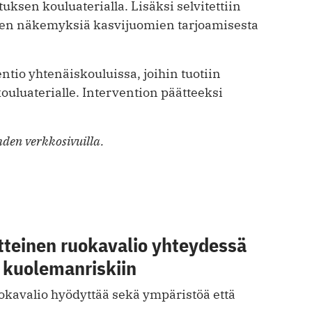
sen kouluaterialla. Lisäksi selvitettiin
iden näkemyksiä kasvijuomien tarjoamisesta
ntio yhtenäiskouluissa, joihin tuotiin
uluaterialle. Intervention päätteeksi
den verkkosivuilla.
tteinen ruokavalio yhteydessä
kuolemanriskiin
okavalio hyödyttää sekä ympäristöä että