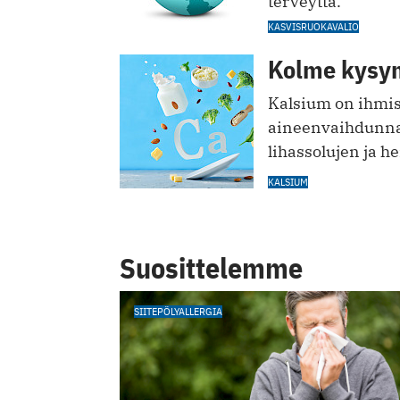
terveyttä.
KASVISRUOKAVALIO
Kolme kysym
Kalsium on ihmis
aineenvaihdunnan
lihassolujen ja 
KALSIUM
Suosittelemme
SIITEPÖLYALLERGIA