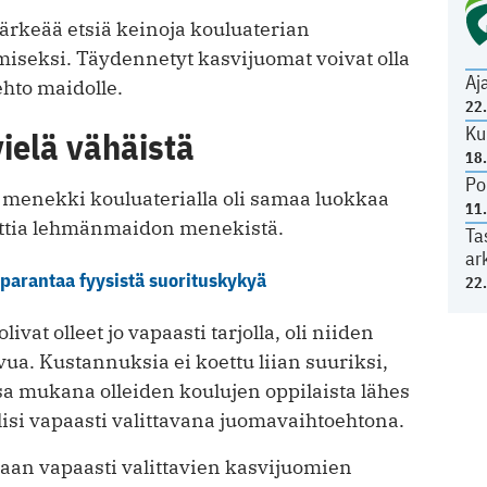
rkeää etsiä keinoja kouluaterian
iseksi. Täydennetyt kasvijuomat voivat olla
Aj
ehto maidolle.
22
Ku
ielä vähäistä
18
Po
enekki kouluaterialla oli samaa luokkaa
11
ttia lehmänmaidon menekistä.
Ta
ar
 parantaa fyysistä suorituskykyä
22
vat olleet jo vapaasti tarjolla, oli niiden
a. Kustannuksia ei koettu liian suuriksi,
sa mukana olleiden koulujen oppilaista lähes
olisi vapaasti valittavana juomavaihtoehtona.
saan vapaasti valittavien kasvijuomien