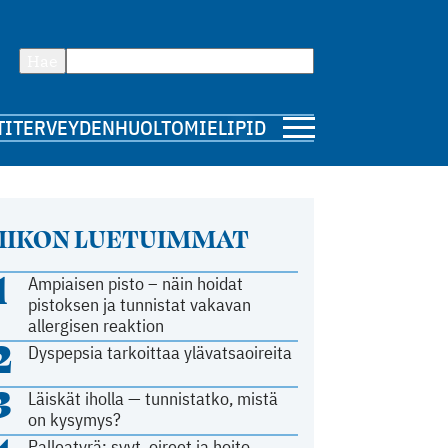
Hae
TI
TERVEYDENHUOLTO
MIELIPIDE
IIKON LUETUIMMAT
1
Ampiaisen pisto – näin hoidat
pistoksen ja tunnistat vakavan
allergisen reaktion
2
Dyspepsia tarkoittaa ylävatsaoireita
3
Läiskät iholla — tunnistatko, mistä
on kysymys?
Palleatyrä: syyt, oireet ja hoito