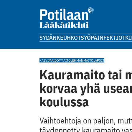
SYDÄN
KEUHKOT
SYÖPÄ
INFEKTIOT
KI
KASVIMAIDOT
MAITO
LEHMÄNMAITO
LAPSET
Kauramaito tai 
korvaa yhä use
koulussa
Vaihtoehtoja on paljon, mutt
täydennetty kauramaito va