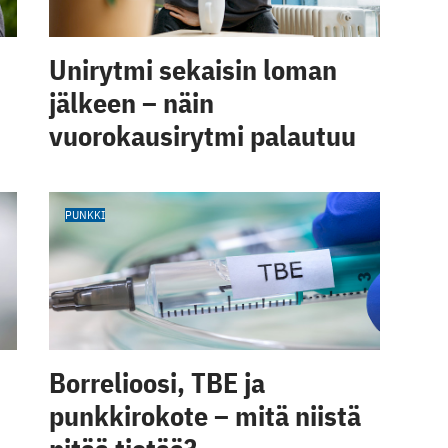
Unirytmi sekaisin loman
jälkeen – näin
vuorokausirytmi palautuu
PUNKKI
Borrelioosi, TBE ja
punkkirokote – mitä niistä