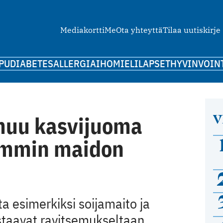
Mediakortti
Me
Ota yhteyttä
Tilaa uutiskirje
PU
DIABETES
ALLERGIA
IHO
MIELI
LAPSET
HYVINVOIN
V
muu kasvijuoma
ammin maidon
a esimerkiksi soijamaito ja
staavat ravitsemukseltaan