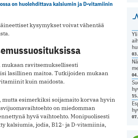
ossa on huolehdittava kalsiumin ja D-vitamiinin
läineettiset kysymykset voivat vähentää
sta.
Yl
ai
hu
tsemussuosituksissa
03
Nä
 mukaan ravitsemuksellisesti
me
isi lasillinen maitoa. Tutkijoiden mukaan
04
vitamiinit kuin maidosta.
Su
hy
15
 mutta esimerkiksi soijamaito korvaa hyvin
Es
asvijuomavaihtoehto on miedomman
hy
nnettynä hyvä vaihtoehto. Monipuolisesti
07
y kalsiumia, jodia, B12- ja D-vitamiinia,