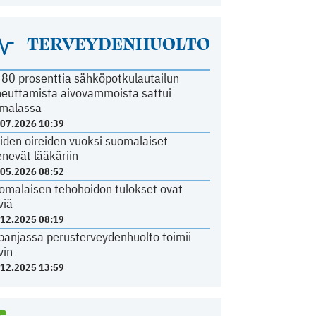
TERVEYDENHUOLTO
i 80 prosenttia sähköpotkulautailun
heuttamista aivovammoista sattui
malassa
.07.2026 10:39
iden oireiden vuoksi suomalaiset
nevät lääkäriin
.05.2026 08:52
omalaisen tehohoidon tulokset ovat
viä
.12.2025 08:19
panjassa perusterveydenhuolto toimii
vin
.12.2025 13:59