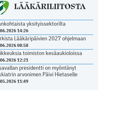
LÄÄKÄRILIITOSTA
ankohtaista yksityissektorilta
.06.2026 14:26
rkista Lääkäripäivien 2027 ohjelmaan
.06.2026 08:58
ikkeuksia toimiston kesäaukioloissa
.06.2026 12:21
savallan presidentti on myöntänyt
kkiatrin arvonimen Päivi Hietaselle
.05.2026 11:49