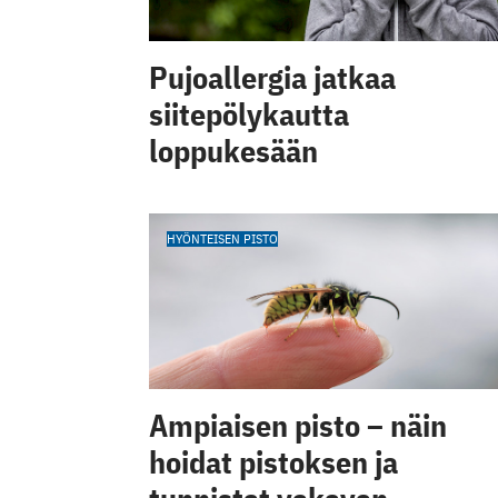
Pujoallergia jatkaa
siitepölykautta
loppukesään
HYÖNTEISEN PISTO
Ampiaisen pisto – näin
hoidat pistoksen ja