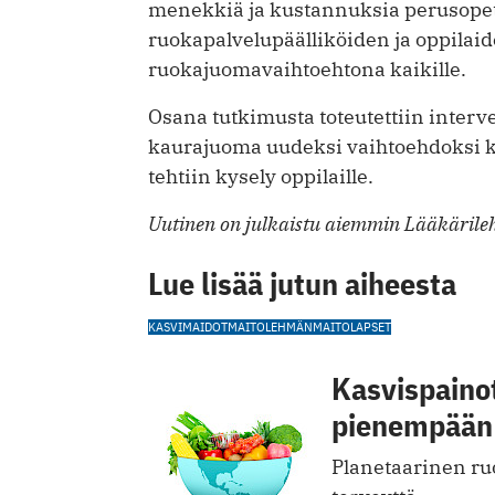
menekkiä ja kustannuksia perusopetuk
ruokapalvelupäälliköiden ja oppila
ruokajuomavaihtoehtona kaikille.
Osana tutkimusta toteutettiin interve
kaurajuoma uudeksi vaihtoehdoksi ko
tehtiin kysely oppilaille.
Uutinen on julkaistu aiemmin Lääkärileh
Lue lisää jutun aiheesta
KASVIMAIDOT
MAITO
LEHMÄNMAITO
LAPSET
Kasvispaino
pienempään 
Planetaarinen ru