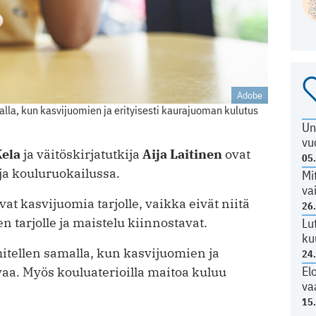
Adobe
la, kun kasvijuomien ja erityisesti kaurajuoman kulutus
Un
vu
Kela
ja väitöskirjatutkija
Aija Laitinen
ovat
05
ja kouluruokailussa.
Mi
va
vat kasvijuomia tarjolle, vaikka eivät niitä
26
n tarjolle ja maistelu kiinnostavat.
Lu
ku
tellen samalla, kun kasvijuomien ja
24
El
aa. Myös kouluaterioilla maitoa kuluu
va
15