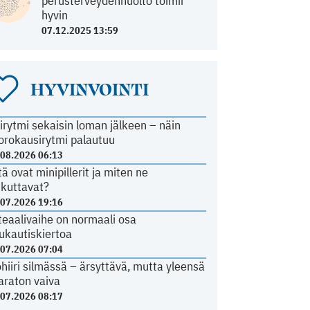
perusterveydenhuolto toimii
hyvin
07.12.2025 13:59
HYVINVOINTI
irytmi sekaisin loman jälkeen – näin
orokausirytmi palautuu
.08.2026 06:13
tä ovat minipillerit ja miten ne
ikuttavat?
.07.2026 19:16
teaalivaihe on normaali osa
ukautiskiertoa
.07.2026 07:04
ohiiri silmässä – ärsyttävä, mutta yleensä
araton vaiva
.07.2026 08:17