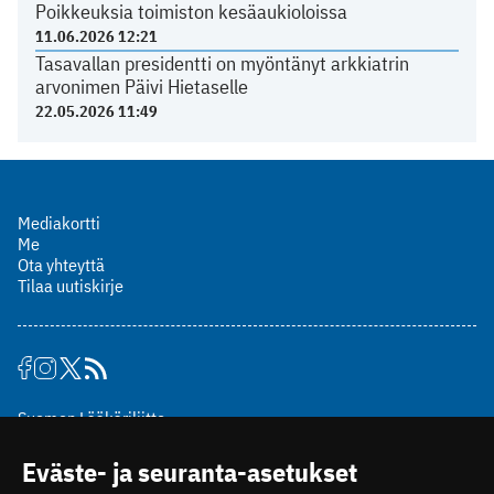
Poikkeuksia toimiston kesäaukioloissa
11.06.2026 12:21
Tasavallan presidentti on myöntänyt arkkiatrin
arvonimen Päivi Hietaselle
22.05.2026 11:49
Mediakortti
Me
Ota yhteyttä
Tilaa uutiskirje
Suomen Lääkäriliitto
Mäkelänkatu 2, PL 49
Eväste- ja seuranta-asetukset
00510 Helsinki
puh. (09) 393 091