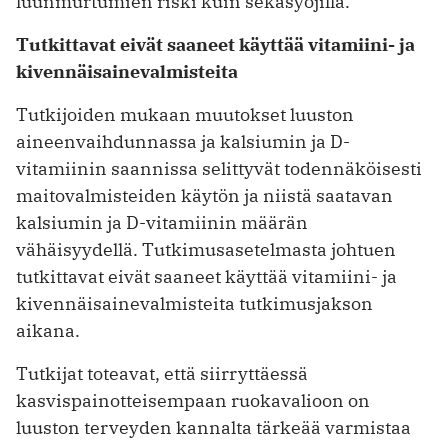
luunmurtumien riski kuin sekasyöjillä.
Tutkittavat eivät saaneet käyttää vitamiini- ja
kivennäisainevalmisteita
Tutkijoiden mukaan muutokset luuston
aineenvaihdunnassa ja kalsiumin ja D-
vitamiinin saannissa selittyvät todennäköisesti
maitovalmisteiden käytön ja niistä saatavan
kalsiumin ja D-vitamiinin määrän
vähäisyydellä. Tutkimusasetelmasta johtuen
tutkittavat eivät saaneet käyttää vitamiini- ja
kivennäisainevalmisteita tutkimusjakson
aikana.
Tutkijat toteavat, että siirryttäessä
kasvispainotteisempaan ruokavalioon on
luuston terveyden kannalta tärkeää varmistaa