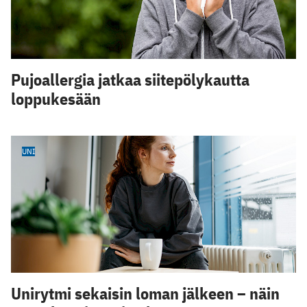
Pujoallergia jatkaa siitepölykautta
loppukesään
UNI
Unirytmi sekaisin loman jälkeen – näin