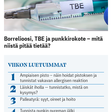
Borrelioosi, TBE ja punkkirokote – mitä
niistä pitää tietää?
VIIKON LUETUIMMAT
1
Ampiaisen pisto – näin hoidat pistoksen ja
tunnistat vakavan allergisen reaktion
2
Läiskät iholla — tunnistatko, mistä on
kysymys?
3
Palleatyrä: syyt, oireet ja hoito
4
Tunnista punkin pureman jälki