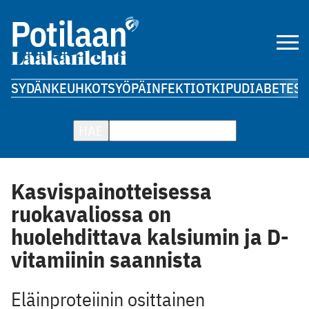
SYDÄN
KEUHKOT
SYÖPÄ
INFEKTIOT
KIPU
DIABETES
A
HAE
Kasvispainotteisessa
ruokavaliossa on
huolehdittava kalsiumin ja D-
vitamiinin saannista
Eläinproteiinin osittainen