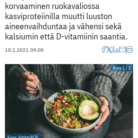
korvaaminen ruokavaliossa
kasviproteiinilla muutti luuston
aineenvaihduntaa ja vähensi sekä
kalsiumin että D-vitamiinin saantia.
10.2.2021 09.00
Kuva 1 / 1
Kuva: Adobe/AOP