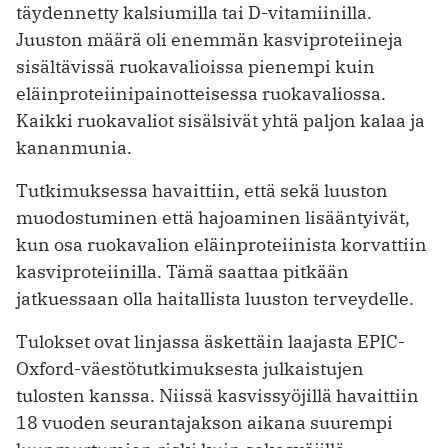
täydennetty kalsiumilla tai D-vitamiinilla.
Juuston määrä oli enemmän kasviproteiineja
sisältävissä ruokavalioissa pienempi kuin
eläinproteiinipainotteisessa ruokavaliossa.
Kaikki ruokavaliot sisälsivät yhtä paljon kalaa ja
kananmunia.
Tutkimuksessa havaittiin, että sekä luuston
muodostuminen että hajoaminen lisääntyivät,
kun osa ruokavalion eläinproteiinista korvattiin
kasviproteiinilla. Tämä saattaa pitkään
jatkuessaan olla haitallista luuston terveydelle.
Tulokset ovat linjassa äskettäin laajasta EPIC-
Oxford-väestötutkimuksesta julkaistujen
tulosten kanssa. Niissä kasvissyöjillä havaittiin
18 vuoden seurantajakson aikana suurempi