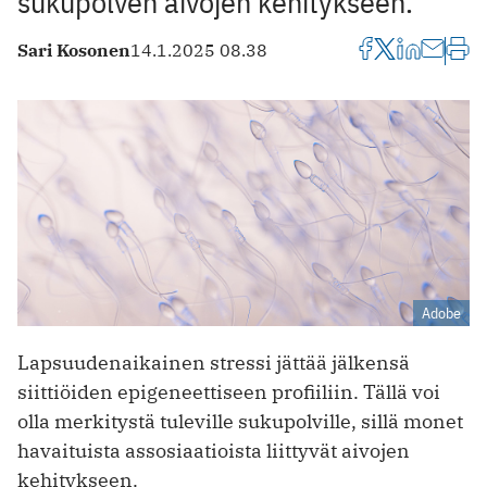
sukupolven aivojen kehitykseen.
Sari Kosonen
14.1.2025 08.38
Adobe
Lapsuudenaikainen stressi jättää jälkensä
siittiöiden epigeneettiseen profiiliin. Tällä voi
olla merkitystä tuleville sukupolville, sillä monet
havaituista assosiaatioista liittyvät aivojen
kehitykseen.