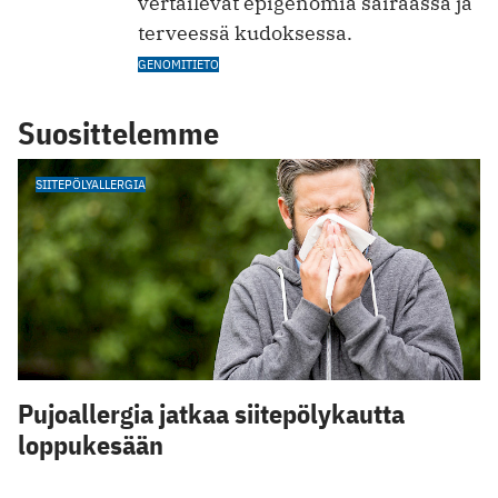
vertailevat epigenomia sairaassa ja
terveessä kudoksessa.
GENOMITIETO
Suosittelemme
SIITEPÖLYALLERGIA
Pujoallergia jatkaa siitepölykautta
loppukesään