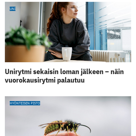
UNI
Unirytmi sekaisin loman jälkeen – näin
vuorokausirytmi palautuu
HYÖNTEISEN PISTO