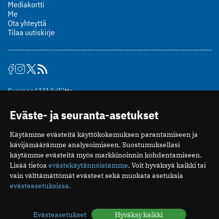
Mediakortti
Me
Ota yhteyttä
Tilaa uutiskirje
Suomen Lääkäriliitto
Mäkelänkatu 2, PL 49
Eväste- ja seuranta-asetukset
00510 Helsinki
puh. (09) 393 091
Käytämme evästeitä käyttökokemuksen parantamiseen ja
toimitus@potilaanlaakarilehti.fi
kävijämäärämme analysoimiseen. Suostumuksellasi
käytämme evästeitä myös markkinoinnin kohdentamiseen.
ISSN 2323-9476
Lisää tietoa
evästekäytännöistämme
. Voit hyväksyä kaikki tai
vain välttämättömät evästeet sekä muokata asetuksia
evästeasetuksissa
.
Evästeasetukset
Hyväksy kaikki