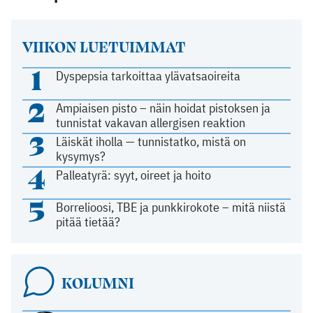
VIIKON LUETUIMMAT
1
Dyspepsia tarkoittaa ylävatsaoireita
2
Ampiaisen pisto – näin hoidat pistoksen ja
tunnistat vakavan allergisen reaktion
3
Läiskät iholla — tunnistatko, mistä on
kysymys?
4
Palleatyrä: syyt, oireet ja hoito
5
Borrelioosi, TBE ja punkkirokote – mitä niistä
pitää tietää?
KOLUMNI