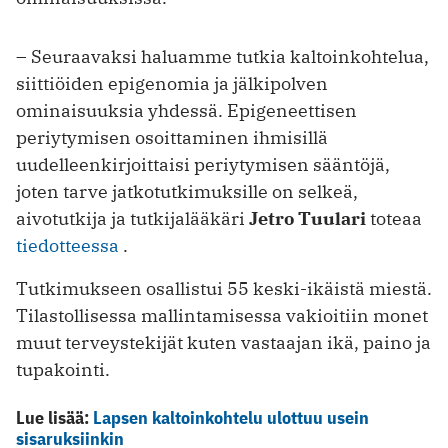
– Seuraavaksi haluamme tutkia kaltoinkohtelua,
siittiöiden epigenomia ja jälkipolven
ominaisuuksia yhdessä. Epigeneettisen
periytymisen osoittaminen ihmisillä
uudelleenkirjoittaisi periytymisen sääntöjä,
joten tarve jatkotutkimuksille on selkeä,
aivotutkija ja tutkijalääkäri
Jetro Tuulari
toteaa
tiedotteessa
.
Tutkimukseen osallistui 55 keski-ikäistä miestä.
Tilastollisessa mallintamisessa vakioitiin monet
muut terveystekijät kuten vastaajan ikä, paino ja
tupakointi.
Lue lisää:
Lapsen kaltoinkohtelu ulottuu usein
sisaruksiinkin