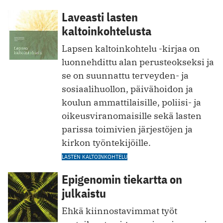
Laveasti lasten
kaltoinkohtelusta
Lapsen kaltoinkohtelu -kirjaa on
luonnehdittu alan perusteokseksi ja
se on suunnattu terveyden- ja
sosiaalihuollon, päivähoidon ja
koulun ammattilaisille, poliisi- ja
oikeusviranomaisille sekä lasten
parissa toimivien järjestöjen ja
kirkon työntekijöille.
LASTEN KALTOINKOHTELU
Epigenomin tiekartta on
julkaistu
Ehkä kiinnostavimmat työt