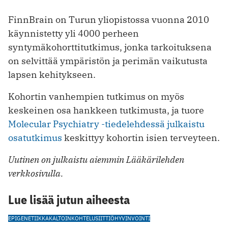
FinnBrain on Turun yliopistossa vuonna 2010
käynnistetty yli 4000 perheen
syntymäkohorttitutkimus, jonka tarkoituksena
on selvittää ympäristön ja perimän vaikutusta
lapsen kehitykseen.
Kohortin vanhempien tutkimus on myös
keskeinen osa hankkeen tutkimusta, ja tuore
Molecular Psychiatry -tiedelehdessä julkaistu
osatutkimus
keskittyy kohortin isien terveyteen.
Uutinen on julkaistu aiemmin Lääkärilehden
verkkosivulla.
Lue lisää jutun aiheesta
EPIGENETIIKKA
KALTOINKOHTELU
SIITTIÖ
HYVINVOINTI