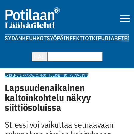
SYDÄN
KEUHKOT
SYÖPÄ
INFEKTIOT
KIPU
DIABETES
A
HAE
EPIGENETIIKKA
KALTOINKOHTELU
SIITTIÖ
HYVINVOINTI
Lapsuudenaikainen
kaltoinkohtelu näkyy
siittiösoluissa
Stressi voi vaikuttaa seuraavaan