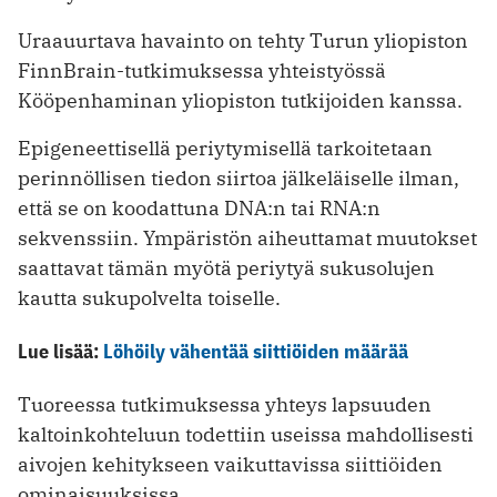
Uraauurtava havainto on tehty Turun yliopiston
FinnBrain-tutkimuksessa yhteistyössä
Kööpenhaminan yliopiston tutkijoiden kanssa.
Epigeneettisellä periytymisellä tarkoitetaan
perinnöllisen tiedon siirtoa jälkeläiselle ilman,
että se on koodattuna DNA:n tai RNA:n
sekvenssiin. Ympäristön aiheuttamat muutokset
saattavat tämän myötä periytyä sukusolujen
kautta sukupolvelta toiselle.
Lue lisää:
Löhöily vähentää siittiöiden määrää
Tuoreessa tutkimuksessa yhteys lapsuuden
kaltoinkohteluun todettiin useissa mahdollisesti
aivojen kehitykseen vaikuttavissa siittiöiden
ominaisuuksissa.