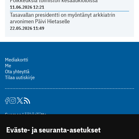
Poikkeuksia toimiston kesäaukioloissa
11.06.2026 12:21
Tasavallan presidentti on myöntänyt arkkiatrin
arvonimen Päivi Hietaselle
22.05.2026 11:49
Mediakortti
Me
Ota yhteyttä
Tilaa uutiskirje
Suomen Lääkäriliitto
Mäkelänkatu 2, PL 49
Eväste- ja seuranta-asetukset
00510 Helsinki
puh. (09) 393 091