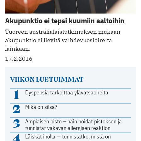
Akupunktio ei tepsi kuumiin aaltoihin
Tuoreen australialaistutkimuksen mukaan
akupunktio ei lievitä vaihdevuosioireita
lainkaan.
17.2.2016
VIIKON LUETUIMMAT
1
Dyspepsia tarkoittaa ylävatsaoireita
2
Mikä on silsa?
3
Ampiaisen pisto – näin hoidat pistoksen ja
tunnistat vakavan allergisen reaktion
4
Läiskät iholla — tunnistatko, mistä on