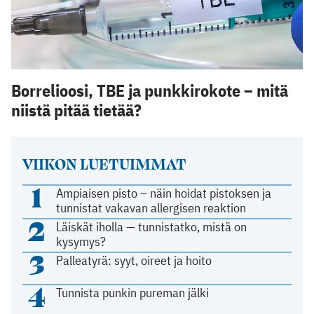
Borrelioosi, TBE ja punkkirokote – mitä
niistä pitää tietää?
VIIKON LUETUIMMAT
1
Ampiaisen pisto – näin hoidat pistoksen ja
tunnistat vakavan allergisen reaktion
2
Läiskät iholla — tunnistatko, mistä on
kysymys?
3
Palleatyrä: syyt, oireet ja hoito
4
Tunnista punkin pureman jälki