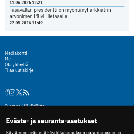
11.06.2026 12:21
Tasavallan presidentti on myöntänyt arkkiatrin
arvonimen Päivi Hietaselle
22.05.2026 11:49
Mediakortti
Me
Ota yhteyttä
Tilaa uutiskirje
Suomen Lääkäriliitto
Mäkelänkatu 2, PL 49
Eväste- ja seuranta-asetukset
00510 Helsinki
puh. (09) 393 091
Käytämme evästeitä käyttökokemuksen parantamiseen ja
toimitus@potilaanlaakarilehti.fi