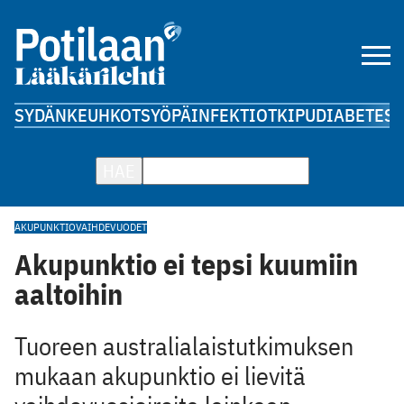
SYDÄN
KEUHKOT
SYÖPÄ
INFEKTIOT
KIPU
DIABETES
A
HAE
AKUPUNKTIO
VAIHDEVUODET
Akupunktio ei tepsi kuumiin
aaltoihin
Tuoreen australialaistutkimuksen
mukaan akupunktio ei lievitä