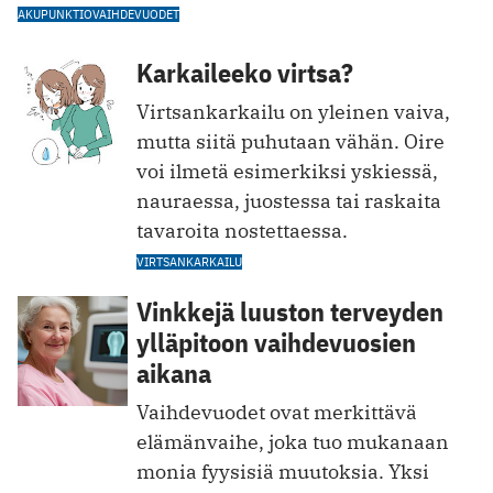
AKUPUNKTIO
VAIHDEVUODET
Karkaileeko virtsa?
Virtsankarkailu on yleinen vaiva,
mutta siitä puhutaan vähän. Oire
voi ilmetä esimerkiksi yskiessä,
nauraessa, juostessa tai raskaita
tavaroita nostettaessa.
VIRTSANKARKAILU
Vinkkejä luuston terveyden
ylläpitoon vaihdevuosien
aikana
Vaihdevuodet ovat merkittävä
elämänvaihe, joka tuo mukanaan
monia fyysisiä muutoksia. Yksi