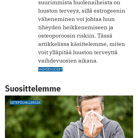
suurimmista huolenaiheista on
luuston terveys, sillä estrogeenin
väheneminen voi johtaa luun
tiheyden heikkenemiseen ja
osteoporoosin riskiin. Tässä
artikkelissa käsittelemme, miten
voit ylläpitää luuston terveyttä
vaihdevuosien aikana.
VAIHDEVUODET
Suosittelemme
SIITEPÖLYALLERGIA