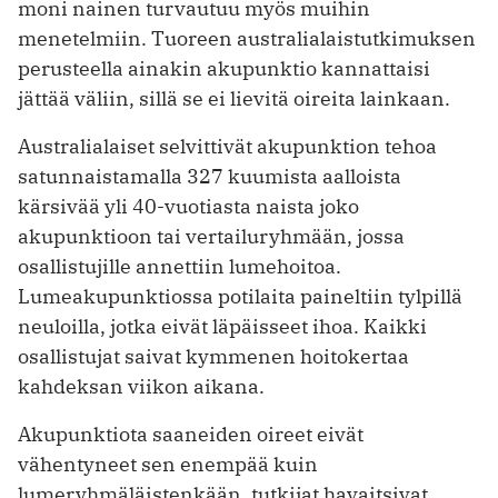
moni nainen turvautuu myös muihin
menetelmiin. Tuoreen australialaistutkimuksen
perusteella ainakin akupunktio kannattaisi
jättää väliin, sillä se ei lievitä oireita lainkaan.
Australialaiset selvittivät akupunktion tehoa
satunnaistamalla 327 kuumista aalloista
kärsivää yli 40-vuotiasta naista joko
akupunktioon tai vertailuryhmään, jossa
osallistujille annettiin lumehoitoa.
Lumeakupunktiossa potilaita paineltiin tylpillä
neuloilla, jotka eivät läpäisseet ihoa. Kaikki
osallistujat saivat kymmenen hoitokertaa
kahdeksan viikon aikana.
Akupunktiota saaneiden oireet eivät
vähentyneet sen enempää kuin
lumeryhmäläistenkään, tutkijat havaitsivat.