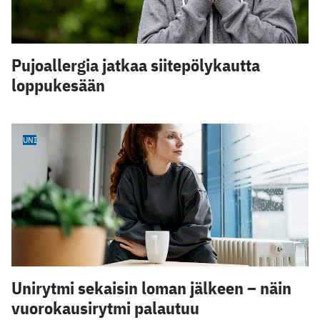
Pujoallergia jatkaa siitepölykautta
loppukesään
UNI
Unirytmi sekaisin loman jälkeen – näin
vuorokausirytmi palautuu