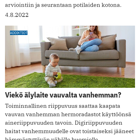
arviointiin ja seurantaan potilaiden kotona.
4.8.2022
ADDIKTIOT
Viekö älylaite vauvalta vanhemman?
Toiminnallinen riippuvuus saattaa kaapata
vauvan vanhemman hermoradastot käyttöönsä
aineriippuvuuden tavoin. ­Digiriippuvuuden
haitat vanhemmuudelle ovat toistaiseksi jääneet
hämmästyttävän vähälle huomiolle.