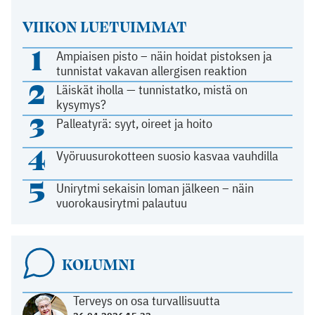
VIIKON LUETUIMMAT
1
Ampiaisen pisto – näin hoidat pistoksen ja
tunnistat vakavan allergisen reaktion
2
Läiskät iholla — tunnistatko, mistä on
kysymys?
3
Palleatyrä: syyt, oireet ja hoito
4
Vyöruusurokotteen suosio kasvaa vauhdilla
5
Unirytmi sekaisin loman jälkeen – näin
vuorokausirytmi palautuu
KOLUMNI
Terveys on osa turvallisuutta