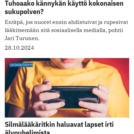
Tuhoaako kännykän käyttö kokonaisen
sukupolven?
Entäpä, jos nuoret ensin ahdistuivat ja rupesivat
lääkitsemään sitä sosiaalisella medialla, pohtii
Jari Turunen.
28.10.2024
LIKINÄKÖISYYS
Silmälääkäritkin haluavat lapset irti
älypuhelimista