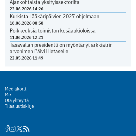
Ajankohtaista yksityissektorilta
22.06.2026 14:26
Kurkista Lääkäripäivien 2027 ohjelmaan
18.06.2026 08:58
Poikkeuksia toimiston kesäaukioloissa
11.06.2026 12:21
Tasavallan presidentti on myöntänyt arkkiatrin
arvonimen Päivi Hietaselle
22.05.2026 11:49
Mediakortti
Me
Ota yhteyttä
Tilaa uutiskirje