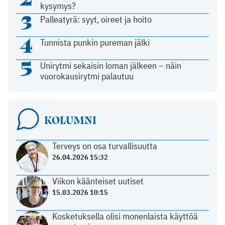
kysymys?
3
Palleatyrä: syyt, oireet ja hoito
4
Tunnista punkin pureman jälki
5
Unirytmi sekaisin loman jälkeen – näin
vuorokausirytmi palautuu
KOLUMNI
Terveys on osa turvallisuutta
26.04.2026 15:32
Viikon käänteiset uutiset
15.03.2026 10:15
Kosketuksella olisi monenlaista käyttöä