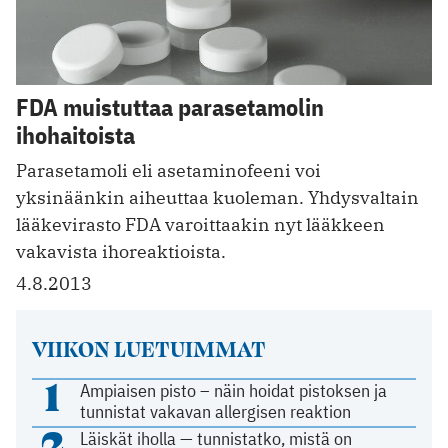
FDA muistuttaa parasetamolin
ihohaitoista
Parasetamoli eli asetaminofeeni voi
yksinäänkin aiheuttaa kuoleman. Yhdysvaltain
lääkevirasto FDA varoittaakin nyt lääkkeen
vakavista ihoreaktioista.
4.8.2013
VIIKON LUETUIMMAT
1
Ampiaisen pisto – näin hoidat pistoksen ja
tunnistat vakavan allergisen reaktion
2
Läiskät iholla — tunnistatko, mistä on