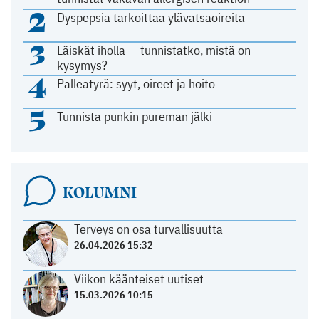
2
Dyspepsia tarkoittaa ylävatsaoireita
3
Läiskät iholla — tunnistatko, mistä on
kysymys?
4
Palleatyrä: syyt, oireet ja hoito
5
Tunnista punkin pureman jälki
KOLUMNI
Terveys on osa turvallisuutta
26.04.2026 15:32
Viikon käänteiset uutiset
15.03.2026 10:15