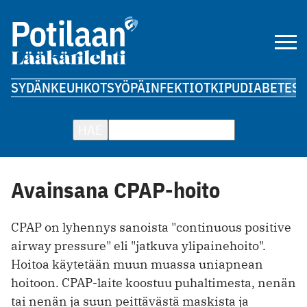
SYDÄN
KEUHKOT
SYÖPÄ
INFEKTIOT
KIPU
DIABETES
A
HAE
Avainsana CPAP-hoito
CPAP on lyhennys sanoista "continuous positive
airway pressure" eli "jatkuva ylipainehoito".
Hoitoa käytetään muun muassa uniapnean
hoitoon. CPAP-laite koostuu puhaltimesta, nenän
tai nenän ja suun peittävästä maskista ja