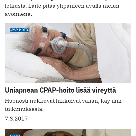
letkusta. Laite pitää ylipaineen avulla nielun
avoimena.
CPAP-HOITO
Uniapnean CPAP-hoito lisää vireyttä
Huonosti nukkuvat liikkuivat vähän, käy ilmi
tutkimuksesta.
7.3.2017
ASTMA