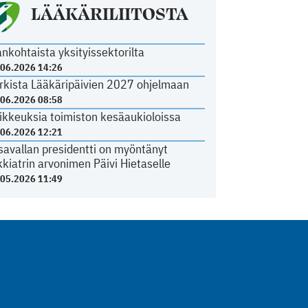
LÄÄKÄRILIITOSTA
ankohtaista yksityissektorilta
.06.2026 14:26
rkista Lääkäripäivien 2027 ohjelmaan
.06.2026 08:58
ikkeuksia toimiston kesäaukioloissa
.06.2026 12:21
savallan presidentti on myöntänyt
kkiatrin arvonimen Päivi Hietaselle
.05.2026 11:49