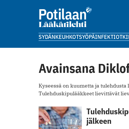
SYDÄN
KEUHKOT
SYÖPÄ
INFEKTIOT
KI
Avainsana Diklo
Kyseessä on kuumetta ja tulehdusta l
Tulehduskipulääkkeet lievittävät liev
Tulehduskipu
jälkeen