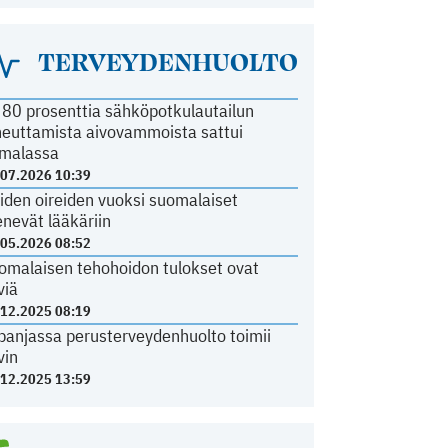
TERVEYDENHUOLTO
i 80 prosenttia sähköpotkulautailun
heuttamista aivovammoista sattui
malassa
.07.2026 10:39
iden oireiden vuoksi suomalaiset
nevät lääkäriin
.05.2026 08:52
omalaisen tehohoidon tulokset ovat
viä
.12.2025 08:19
panjassa perusterveydenhuolto toimii
vin
.12.2025 13:59