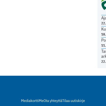
Aj
22
Ku
18
Po
11
Ta
ar
22
Mediakortti
Me
Ota yhteyttä
Tilaa uutiskirje