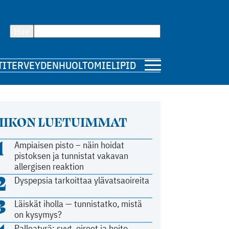
Hae
TI
TERVEYDENHUOLTO
MIELIPIDE
IIKON LUETUIMMAT
1
Ampiaisen pisto – näin hoidat
pistoksen ja tunnistat vakavan
allergisen reaktion
2
Dyspepsia tarkoittaa ylävatsaoireita
3
Läiskät iholla — tunnistatko, mistä
on kysymys?
Palleatyrä: syyt, oireet ja hoito