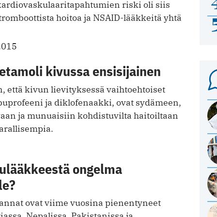
kardiovaskulaaritapahtumien riski oli siis
tromboottista hoitoa ja NSAID-lääkkeitä yhtä
2015
etamoli kivussa ensisijainen
, että kivun lievityksessä vaihtoehtoiset
buprofeeni ja diklofenaakki, ovat sydämeen,
an ja munuaisiin kohdistuvilta haitoiltaan
arallisempia.
ulääkkeestä ongelma
le?
annat ovat viime vuosina pienentyneet
assa, Nepalissa, Pakistanissa ja