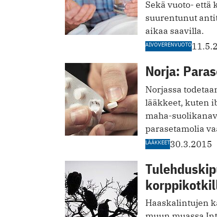
Sekä vuoto- että 
suurentunut anti
aikaa saavilla.
AIVOVERENVUOTO
11.5.
Norja: Paras
Norjassa todetaan
lääkkeet, kuten i
maha-suolikanava
parasetamolia va
LÄÄKKEET
30.3.2015
Tulehduskip
korppikotkil
Haaskalintujen k
muun muassa Inti