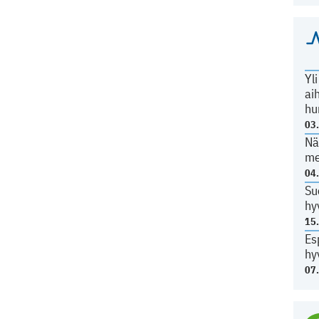
Yl
ai
hu
03
Nä
me
04
Su
hy
15
Es
hy
07