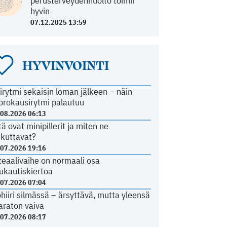
perusterveydenhuolto toimii
hyvin
07.12.2025 13:59
HYVINVOINTI
irytmi sekaisin loman jälkeen – näin
orokausirytmi palautuu
.08.2026 06:13
tä ovat minipillerit ja miten ne
ikuttavat?
.07.2026 19:16
teaalivaihe on normaali osa
ukautiskiertoa
.07.2026 07:04
ohiiri silmässä – ärsyttävä, mutta yleensä
araton vaiva
.07.2026 08:17