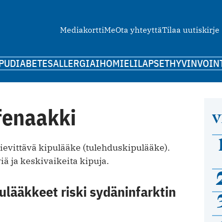
Mediakortti
Me
Ota yhteyttä
Tilaa uutiskirje
PU
DIABETES
ALLERGIA
IHO
MIELI
LAPSET
HYVINVOIN
fenaakki
V
ievittävä kipulääke (tulehduskipulääke).
iä ja keskivaikeita kipuja.
lääkkeet riski sydäninfarktin