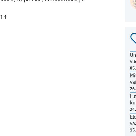
014
Un
vu
05
Mi
va
26
Lu
ku
24
El
va
15