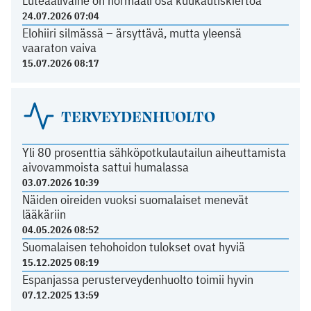
Luteaalivaihe on normaali osa kuukautiskiertoa
24.07.2026 07:04
Elohiiri silmässä – ärsyttävä, mutta yleensä
vaaraton vaiva
15.07.2026 08:17
TERVEYDENHUOLTO
Yli 80 prosenttia sähköpotkulautailun aiheuttamista
aivovammoista sattui humalassa
03.07.2026 10:39
Näiden oireiden vuoksi suomalaiset menevät
lääkäriin
04.05.2026 08:52
Suomalaisen tehohoidon tulokset ovat hyviä
15.12.2025 08:19
Espanjassa perusterveydenhuolto toimii hyvin
07.12.2025 13:59