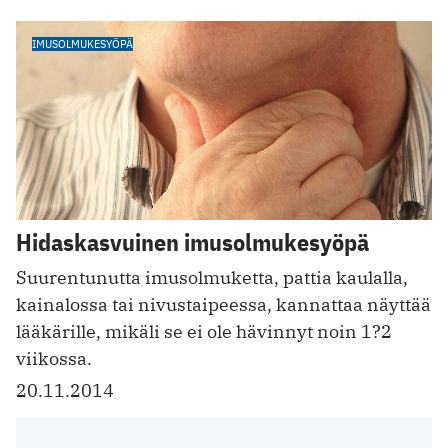
IMUSOLMUKESYÖPÄ
Hidaskasvuinen imusolmukesyöpä
Suurentunutta imusolmuketta, pattia kaulalla,
kainalossa tai nivustaipeessa, kannattaa näyttää
lääkärille, mikäli se ei ole hävinnyt noin 1?2
viikossa.
20.11.2014