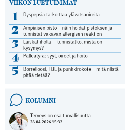
VIIKON LUETUIMMAT
1
Dyspepsia tarkoittaa ylävatsaoireita
2
Ampiaisen pisto – näin hoidat pistoksen ja
tunnistat vakavan allergisen reaktion
3
Läiskät iholla — tunnistatko, mistä on
kysymys?
4
Palleatyrä: syyt, oireet ja hoito
5
Borrelioosi, TBE ja punkkirokote – mitä niistä
pitää tietää?
KOLUMNI
Terveys on osa turvallisuutta
26.04.2026 15:32