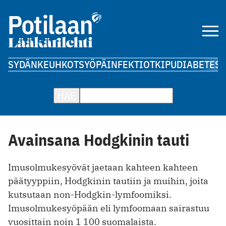
SYDÄN
KEUHKOT
SYÖPÄ
INFEKTIOT
KIPU
DIABETES
A
HAE
Avainsana Hodgkinin tauti
Imusolmukesyövät jaetaan kahteen kahteen
päätyyppiin, Hodgkinin tautiin ja muihin, joita
kutsutaan non-Hodgkin-lymfoomiksi.
Imusolmukesyöpään eli lymfoomaan sairastuu
vuosittain noin 1 100 suomalaista.