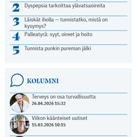
2
Dyspepsia tarkoittaa ylävatsaoireita
3
Läiskät iholla — tunnistatko, mistä on
kysymys?
4
Palleatyrä: syyt, oireet ja hoito
5
Tunnista punkin pureman jälki
KOLUMNI
Terveys on osa turvallisuutta
26.04.2026 15:32
Viikon käänteiset uutiset
15.03.2026 10:15