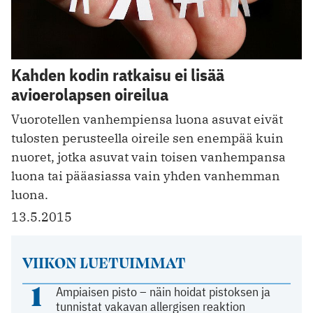
Kahden kodin ratkaisu ei lisää
avioerolapsen oireilua
Vuorotellen vanhempiensa luona asuvat eivät
tulosten perusteella oireile sen enempää kuin
nuoret, jotka asuvat vain toisen vanhempansa
luona tai pääasiassa vain yhden vanhemman
luona.
13.5.2015
VIIKON LUETUIMMAT
1
Ampiaisen pisto – näin hoidat pistoksen ja
tunnistat vakavan allergisen reaktion