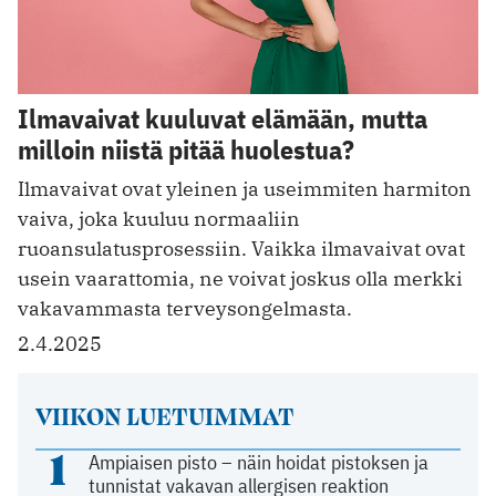
Ilmavaivat kuuluvat elämään, mutta
milloin niistä pitää huolestua?
Ilmavaivat ovat yleinen ja useimmiten harmiton
vaiva, joka kuuluu normaaliin
ruoansulatusprosessiin. Vaikka ilmavaivat ovat
usein vaarattomia, ne voivat joskus olla merkki
vakavammasta terveysongelmasta.
2.4.2025
VIIKON LUETUIMMAT
1
Ampiaisen pisto – näin hoidat pistoksen ja
tunnistat vakavan allergisen reaktion