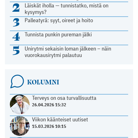
2
Läiskät iholla — tunnistatko, mistä on
kysymys?
3
Palleatyrä: syyt, oireet ja hoito
4
Tunnista punkin pureman jälki
5
Unirytmi sekaisin loman jälkeen – näin
vuorokausirytmi palautuu
KOLUMNI
Terveys on osa turvallisuutta
26.04.2026 15:32
Viikon käänteiset uutiset
15.03.2026 10:15