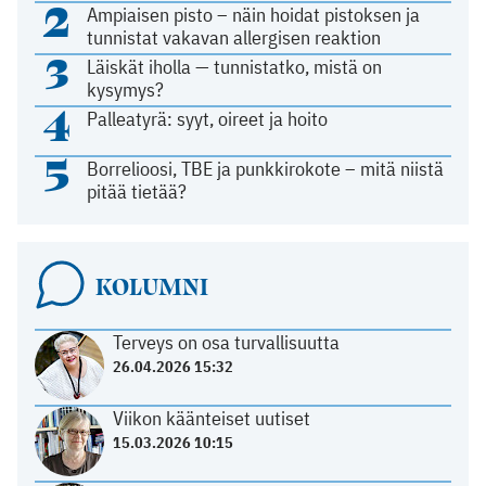
2
Ampiaisen pisto – näin hoidat pistoksen ja
tunnistat vakavan allergisen reaktion
3
Läiskät iholla — tunnistatko, mistä on
kysymys?
4
Palleatyrä: syyt, oireet ja hoito
5
Borrelioosi, TBE ja punkkirokote – mitä niistä
pitää tietää?
KOLUMNI
Terveys on osa turvallisuutta
26.04.2026 15:32
Viikon käänteiset uutiset
15.03.2026 10:15