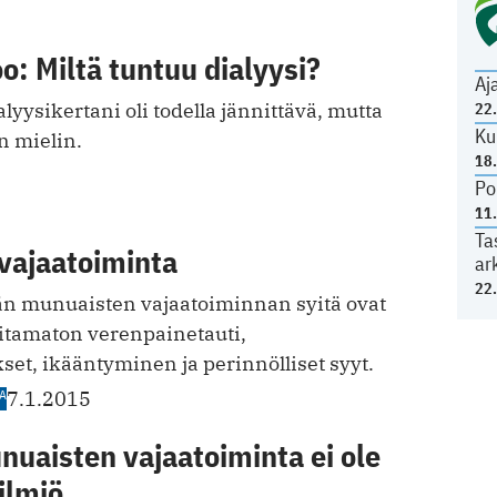
oo: Miltä tuntuu dialyysi?
Aj
ysikertani oli todella jännittävä, mutta
22
Ku
n mielin.
18
Po
11
Ta
vajaatoiminta
ar
22
vän munuaisten vajaatoiminnan syitä ovat
itamaton verenpainetauti,
et, ikääntyminen ja perinnölliset syyt.
A
7.1.2015
nuaisten vajaatoiminta ei ole
ilmiö