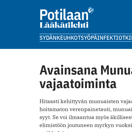
SYDÄN
KEUHKOT
SYÖPÄ
INFEKTIOT
KI
Avainsana Munu
vajaatoiminta
Hitaasti kehittyvän munuaisten vaja
hoitamaton verenpainetauti, munuais
syyt. Se voi ilmaantua myös äkillise
elimistöön joutuneen myrkyn vuoksi.