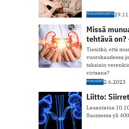
MUNUAISENSIIRTO
29.11
Missä munuai
tehtävä on? 
Tiesitkö, että m
vuorokaudessa jop
takaisin verenkie
virtsana?
MUNUAISET
2.6.2023
Liitto: Siirr
Lauantaina 10.10
Suomessa yli 400 