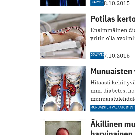
DIALYYSI
8.10.2015
Potilas kert
Ensimmäinen dialy
yritin olla avoimi
DIALYYSI
7.10.2015
Munuaisten 
Hitaasti kehitty
mm. diabetes, ho
munuaistulehduks
MUNUAISTEN VAJAATOIMINT
Äkillinen mu
harvinainen 