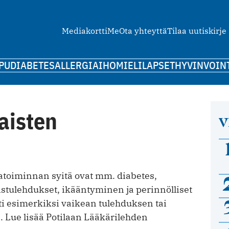
Mediakortti
Me
Ota yhteyttä
Tilaa uutiskirje
PU
DIABETES
ALLERGIA
IHO
MIELI
LAPSET
HYVINVOIN
aisten
V
atoiminnan syitä ovat mm. diabetes,
tulehdukset, ikääntyminen ja perinnölliset
sti esimerkiksi vaikean tulehduksen tai
 Lue lisää Potilaan Lääkärilehden