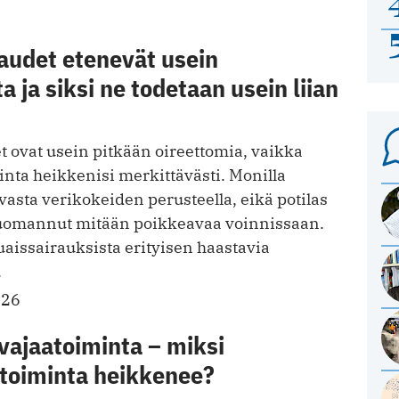
audet etenevät usein
ja siksi ne todetaan usein liian
 ovat usein pitkään oireettomia, vaikka
nta heikkenisi merkittävästi. Monilla
vasta verikokeiden perusteella, eikä potilas
huomannut mitään poikkeavaa voinnissaan.
issairauksista erityisen haastavia
.
026
vajaatoiminta – miksi
toiminta heikkenee?