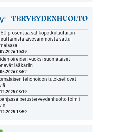
TERVEYDENHUOLTO
i 80 prosenttia sähköpotkulautailun
heuttamista aivovammoista sattui
malassa
.07.2026 10:39
iden oireiden vuoksi suomalaiset
nevät lääkäriin
.05.2026 08:52
omalaisen tehohoidon tulokset ovat
viä
.12.2025 08:19
panjassa perusterveydenhuolto toimii
vin
.12.2025 13:59