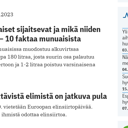
.2023
set sijaitsevat ja mikä niiden
Yl
– 10 faktaa munuaisista
ai
hu
unuaisissa muodostuu alkuvirtsaa
03
a 180 litraa, josta suurin osa palautuu
Nä
me
rtoon ja 1-2 litraa poistuu varsinaisena
04
Su
hy
15
ettävistä elimistä on jatkuva pula
Es
hy
. vietetään Euroopan elinsiirtopäivää.
07
ihmistä odottaa elinsiirtoa.