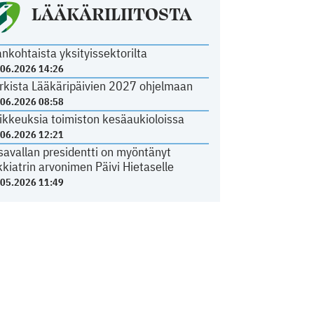
LÄÄKÄRILIITOSTA
ankohtaista yksityissektorilta
.06.2026 14:26
rkista Lääkäripäivien 2027 ohjelmaan
.06.2026 08:58
ikkeuksia toimiston kesäaukioloissa
.06.2026 12:21
savallan presidentti on myöntänyt
kkiatrin arvonimen Päivi Hietaselle
.05.2026 11:49