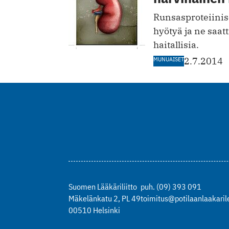
Runsasproteiiniset
hyötyä ja ne saatt
haitallisia.
MUNUAISET
2.7.2014
Suomen Lääkäriliitto
puh. (09) 393 091
Mäkelänkatu 2, PL 49
toimitus@potilaanlaakarile
00510 Helsinki