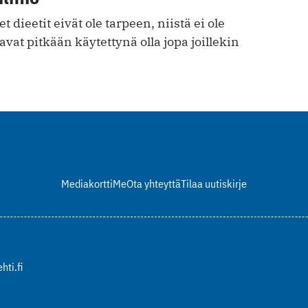
 dieetit eivät ole tarpeen, niistä ei ole
avat pitkään käytettynä olla jopa joillekin
Mediakortti
Me
Ota yhteyttä
Tilaa uutiskirje
hti.fi