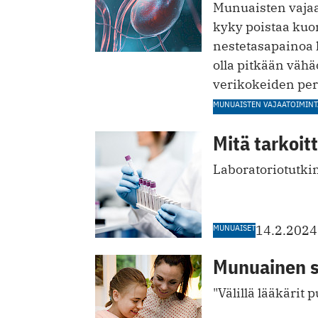
Munuaisten vajaat
kyky poistaa kuon
nestetasapainoa h
olla pitkään väh
verikokeiden per
MUNUAISTEN VAJAATOIMINT
Mitä tarkoit
Laboratoriotutki
MUNUAISET
14.2.2024
Munuainen sii
"Välillä lääkärit 