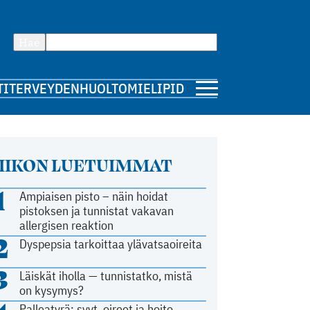
Hae
TI
TERVEYDENHUOLTO
MIELIPIDE
IIKON LUETUIMMAT
1
Ampiaisen pisto – näin hoidat
pistoksen ja tunnistat vakavan
allergisen reaktion
2
Dyspepsia tarkoittaa ylävatsaoireita
3
Läiskät iholla — tunnistatko, mistä
on kysymys?
Palleatyrä: syyt, oireet ja hoito