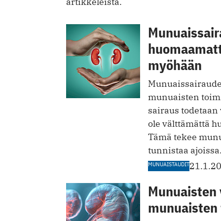
artikkeleista.
Munuaissair
huomaamatta 
myöhään
Munuaissairaudet
munuaisten toimi
sairaus todetaan 
ole välttämättä 
Tämä tekee munua
tunnistaa ajoissa
MUNUAISTAUDIT
21.1.2
Munuaisten 
munuaisten 