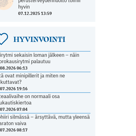
perusterveydenhuolto toimii
hyvin
07.12.2025 13:59
HYVINVOINTI
irytmi sekaisin loman jälkeen – näin
orokausirytmi palautuu
.08.2026 06:13
tä ovat minipillerit ja miten ne
ikuttavat?
.07.2026 19:16
teaalivaihe on normaali osa
ukautiskiertoa
.07.2026 07:04
ohiiri silmässä – ärsyttävä, mutta yleensä
araton vaiva
.07.2026 08:17