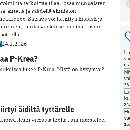
oiminta tarkoittaa tilaa, jossa munuaisten
a-aineita ja säädellä elimistön
eikkenee. Sairaus voi kehittyä hitaasti ja
äoireinen, minkä vuoksi se todetaan usein
usteella.
A
14.1.2026
Un
taa P-Krea?
vu
05
muksissa lukee P-Krea. Mistä on kysymys?
Mi
va
26
Lu
ku
24
rtyi äidiltä tyttärelle
El
va
puhuivat kuin vierasta kieltä", äiti muistelee.
15