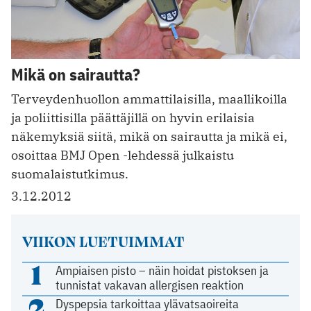
Mikä on sairautta?
Terveydenhuollon ammattilaisilla, maallikoilla
ja poliittisilla päättäjillä on hyvin erilaisia
näkemyksiä siitä, mikä on sairautta ja mikä ei,
osoittaa BMJ Open -lehdessä julkaistu
suomalaistutkimus.
3.12.2012
VIIKON LUETUIMMAT
1
Ampiaisen pisto – näin hoidat pistoksen ja
tunnistat vakavan allergisen reaktion
2
Dyspepsia tarkoittaa ylävatsaoireita