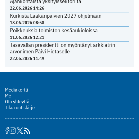
Ajankohtaista yksityissektorilta
22.06.2026 14:26
Kurkista Lääkäripäivien 2027 ohjelmaan
18.06.2026 08:58
Poikkeuksia toimiston kesäaukioloissa
11.06.2026 12:21
Tasavallan presidentti on myöntänyt arkkiatrin
arvonimen Päivi Hietaselle
22.05.2026 11:49
Mediakortti
Me
Ota yhteyttä
Tilaa uutiskirje