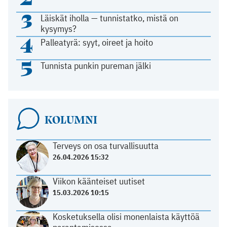
3
Läiskät iholla — tunnistatko, mistä on
kysymys?
4
Palleatyrä: syyt, oireet ja hoito
5
Tunnista punkin pureman jälki
KOLUMNI
Terveys on osa turvallisuutta
26.04.2026 15:32
Viikon käänteiset uutiset
15.03.2026 10:15
Kosketuksella olisi monenlaista käyttöä