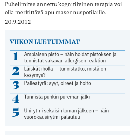
Puhelimitse annettu kognitiivinen terapia voi
olla merkittävä apu masennuspotilaille.
20.9.2012
VIIKON LUETUIMMAT
1
Ampiaisen pisto – näin hoidat pistoksen ja
tunnistat vakavan allergisen reaktion
2
Läiskät iholla — tunnistatko, mistä on
kysymys?
3
Palleatyrä: syyt, oireet ja hoito
4
Tunnista punkin pureman jälki
5
Unirytmi sekaisin loman jälkeen – näin
vuorokausirytmi palautuu