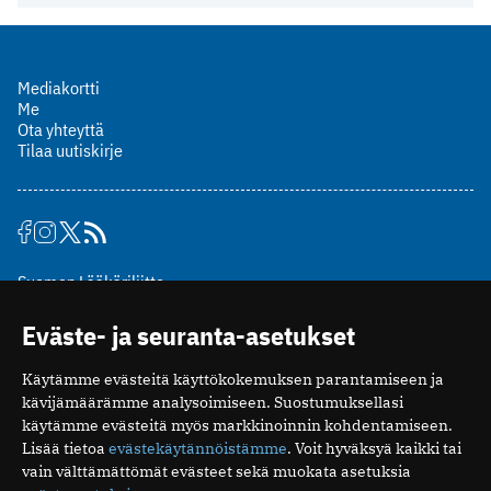
Mediakortti
Me
Ota yhteyttä
Tilaa uutiskirje
Suomen Lääkäriliitto
Mäkelänkatu 2, PL 49
Eväste- ja seuranta-asetukset
00510 Helsinki
puh. (09) 393 091
Käytämme evästeitä käyttökokemuksen parantamiseen ja
toimitus@potilaanlaakarilehti.fi
kävijämäärämme analysoimiseen. Suostumuksellasi
käytämme evästeitä myös markkinoinnin kohdentamiseen.
ISSN 2323-9476
Lisää tietoa
evästekäytännöistämme
. Voit hyväksyä kaikki tai
vain välttämättömät evästeet sekä muokata asetuksia