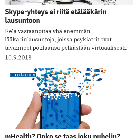
Skype-yhteys ei riitä etälääkärin
lausuntoon
Kela vastaanottaa yhä enemmän
lääkärinlausuntoja, joissa psykiatrit ovat
tavanneet potilaansa pelkästään virtuaalisesti.
10.9.2013
TELELÄÄKETIEDE
mHealth? Onko se taas joku puhelin?