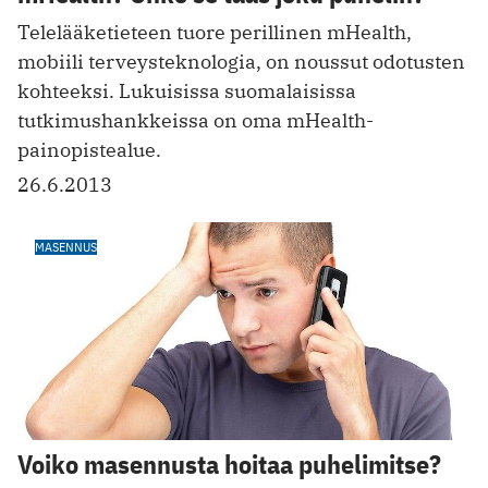
Telelääketieteen tuore perillinen mHealth,
mobiili terveysteknologia, on noussut odotusten
kohteeksi. Lukuisissa suomalaisissa
tutkimushankkeissa on oma mHealth-
painopistealue.
26.6.2013
MASENNUS
Voiko masennusta hoitaa puhelimitse?