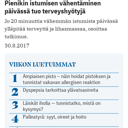
Pienikin istumisen vähentäminen
päivässä tuo terveyshyötyjä
Jo 20 minuuttia vähemmän istumista päivässä
ylläpitää terveyttä ja lihasmassaa, osoittaa
tutkimus.
30.8.2017
VIIKON LUETUIMMAT
1
Ampiaisen pisto – näin hoidat pistoksen ja
tunnistat vakavan allergisen reaktion
2
Dyspepsia tarkoittaa ylävatsaoireita
3
Läiskät iholla — tunnistatko, mistä on
kysymys?
4
Palleatyrä: syyt, oireet ja hoito