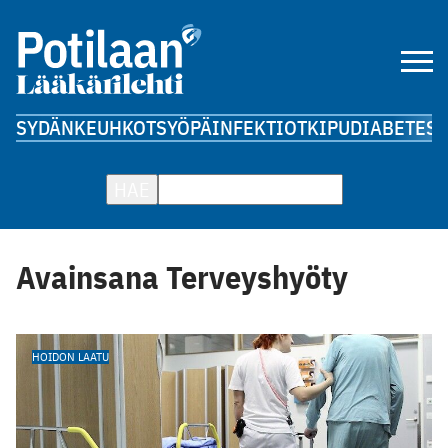
SYDÄN
KEUHKOT
SYÖPÄ
INFEKTIOT
KIPU
DIABETES
A
HAE
Avainsana Terveyshyöty
HOIDON LAATU