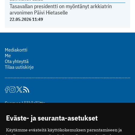
Tasavallan presidentti on myöntänyt arkkiatrin
arvonimen Päivi Hietaselle
22.05.2026 11:49
Mediakortti
Me
Ota yhteyttä
Tilaa uutiskirje
Suomen Lääkäriliitto
Mäkelänkatu 2, PL 49
Eväste- ja seuranta-asetukset
00510 Helsinki
puh. (09) 393 091
Käytämme evästeitä käyttökokemuksen parantamiseen ja
toimitus@potilaanlaakarilehti.fi