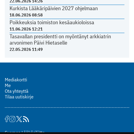
22.06.2026 14:26
Kurkista Lääkäripäivien 2027 ohjelmaan
18.06.2026 08:58
Poikkeuksia toimiston kesäaukioloissa
11.06.2026 12:21
Tasavallan presidentti on myöntänyt arkkiatrin
arvonimen Päivi Hietaselle
22.05.2026 11:49
Mediakortti
Me
Ota yhteyttä
Tilaa uutiskirje
Suomen Lääkäriliitto