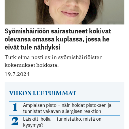
Syömishäiriöön sairastuneet kokivat
olevansa omassa kuplassa, jossa he
eivät tule nähdyksi
Tutkielma nosti esiin syömishäiriöisten
kokemukset hoidosta.
19.7.2024
VIIKON LUETUIMMAT
1
Ampiaisen pisto – näin hoidat pistoksen ja
tunnistat vakavan allergisen reaktion
2
Läiskät iholla — tunnistatko, mistä on
kysymys?