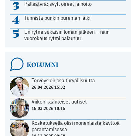
3
Palleatyrä: syyt, oireet ja hoito
4
Tunnista punkin pureman jälki
5
Unirytmi sekaisin loman jälkeen – näin
vuorokausirytmi palautuu
KOLUMNI
Terveys on osa turvallisuutta
26.04.2026 15:32
Viikon käänteiset uutiset
15.03.2026 10:15
Kosketuksella olisi monenlaista käyttöä
parantamisessa