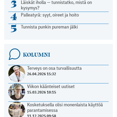
3
Läiskät iholla — tunnistatko, mistä on
kysymys?
4
Palleatyrä: syyt, oireet ja hoito
5
Tunnista punkin pureman jälki
KOLUMNI
Terveys on osa turvallisuutta
26.04.2026 15:32
Viikon käänteiset uutiset
15.03.2026 10:15
Kosketuksella olisi monenlaista käyttöä
parantamisessa
11.12.2025 09:58