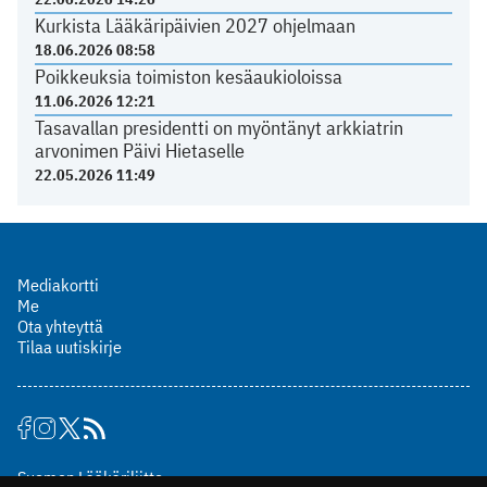
Kurkista Lääkäripäivien 2027 ohjelmaan
18.06.2026 08:58
Poikkeuksia toimiston kesäaukioloissa
11.06.2026 12:21
Tasavallan presidentti on myöntänyt arkkiatrin
arvonimen Päivi Hietaselle
22.05.2026 11:49
Mediakortti
Me
Ota yhteyttä
Tilaa uutiskirje
Suomen Lääkäriliitto