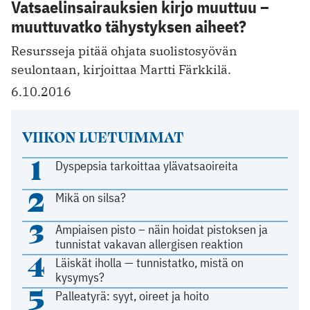
Vatsaelinsairauksien kirjo muuttuu –
muuttuvatko tähystyksen aiheet?
Resursseja pitää ohjata suolistosyövän
seulontaan, kirjoittaa Martti Färkkilä.
6.10.2016
VIIKON LUETUIMMAT
1
Dyspepsia tarkoittaa ylävatsaoireita
2
Mikä on silsa?
3
Ampiaisen pisto – näin hoidat pistoksen ja
tunnistat vakavan allergisen reaktion
4
Läiskät iholla — tunnistatko, mistä on
kysymys?
5
Palleatyrä: syyt, oireet ja hoito