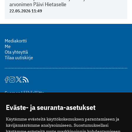
arvonimen Päivi Hietaselle
22.05.2026 11:49
Mediakortti
Me
Ota yhteyttä
Tilaa uutiskirje
Suomen Lääkäriliitto
Mäkelänkatu 2, PL 49
Eväste- ja seuranta-asetukset
00510 Helsinki
puh. (09) 393 091
Käytämme evästeitä käyttökokemuksen parantamiseen ja
toimitus@potilaanlaakarilehti.fi
kävijämäärämme analysoimiseen. Suostumuksellasi
käytämme evästeitä myös markkinoinnin kohdentamiseen.