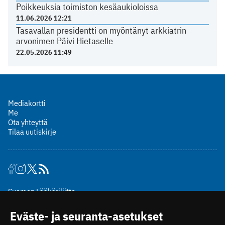
Poikkeuksia toimiston kesäaukioloissa
11.06.2026 12:21
Tasavallan presidentti on myöntänyt arkkiatrin
arvonimen Päivi Hietaselle
22.05.2026 11:49
Mediakortti
Me
Ota yhteyttä
Tilaa uutiskirje
Suomen Lääkäriliitto
Mäkelänkatu 2, PL 49
Eväste- ja seuranta-asetukset
00510 Helsinki