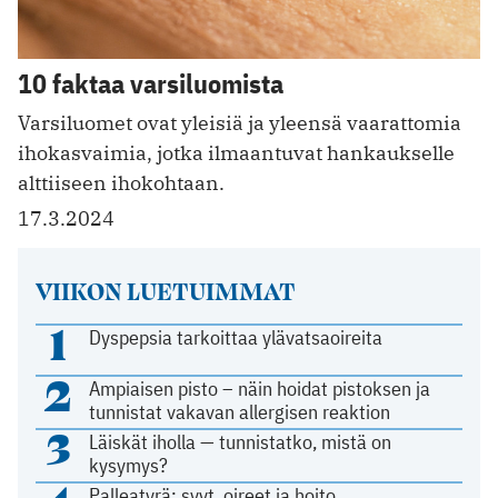
10 faktaa varsiluomista
Varsiluomet ovat yleisiä ja yleensä vaarattomia
ihokasvaimia, jotka ilmaantuvat hankaukselle
alttiiseen ihokohtaan.
17.3.2024
VIIKON LUETUIMMAT
1
Dyspepsia tarkoittaa ylävatsaoireita
2
Ampiaisen pisto – näin hoidat pistoksen ja
tunnistat vakavan allergisen reaktion
3
Läiskät iholla — tunnistatko, mistä on
kysymys?
Palleatyrä: syyt, oireet ja hoito