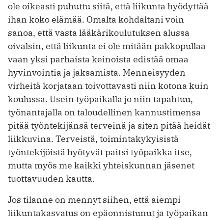
ole oikeasti puhuttu siitä, että liikunta hyödyttää
ihan koko elämää. Omalta kohdaltani voin
sanoa, että vasta lääkärikoulutuksen alussa
oivalsin, että liikunta ei ole mitään pakkopullaa
vaan yksi parhaista keinoista edistää omaa
hyvinvointia ja jaksamista. Menneisyyden
virheitä korjataan toivottavasti niin kotona kuin
koulussa. Usein työpaikalla jo niin tapahtuu,
työnantajalla on taloudellinen kannustimensa
pitää työntekijänsä terveinä ja siten pitää heidät
liikkuvina. Terveistä, toimintakykyisistä
työntekijöistä hyötyvät paitsi työpaikka itse,
mutta myös me kaikki yhteiskunnan jäsenet
tuottavuuden kautta.
Jos tilanne on mennyt siihen, että aiempi
liikuntakasvatus on epäonnistunut ja työpaikan