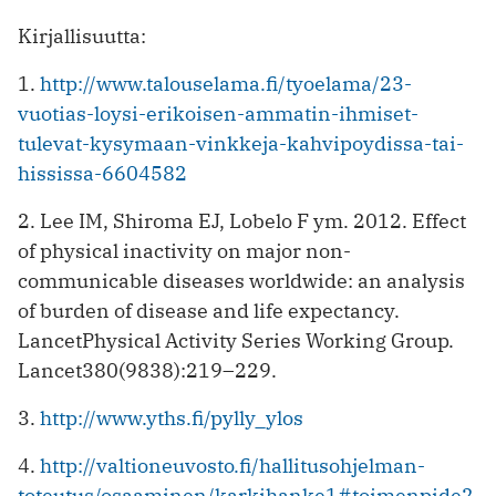
Kirjallisuutta:
1.
http://www.talouselama.fi/tyoelama/23-
vuotias-loysi-erikoisen-ammatin-ihmiset-
tulevat-kysymaan-vinkkeja-kahvipoydissa-tai-
hississa-6604582
2. Lee IM, Shiroma EJ, Lobelo F ym. 2012. Effect
of physical inactivity on major non-
communicable diseases worldwide: an analysis
of burden of disease and life expectancy.
LancetPhysical Activity Series Working Group.
Lancet380(9838):219–229.
3.
http://www.yths.fi/pylly_ylos
4.
http://valtioneuvosto.fi/hallitusohjelman-
toteutus/osaaminen/karkihanke1#toimenpide2