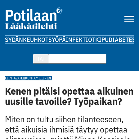
SYDÄN
KEUHKOT
SYÖPÄ
INFEKTIOT
KIPU
DIABETES
A
HAE
ELINTAVAT
LIIKUNTA
MIELIPIDE
Kenen pitäisi opettaa aikuinen
uusille tavoille? Työpaikan?
Miten on tultu siihen tilanteeseen,
että aikuisia ihmisiä täytyy opettaa