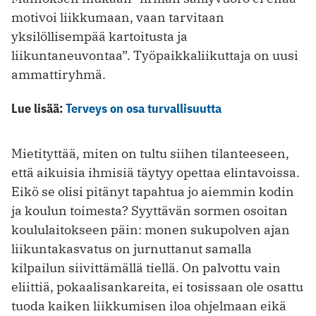
motivoi liikkumaan, vaan tarvitaan
yksilöllisempää kartoitusta ja
liikuntaneuvontaa”. Työpaikkaliikuttaja on uusi
ammattiryhmä.
Lue lisää:
Terveys on osa turvallisuutta
Mietityttää, miten on tultu siihen tilanteeseen,
että aikuisia ihmisiä täytyy opettaa elintavoissa.
Eikö se olisi pitänyt tapahtua jo aiemmin kodin
ja koulun toimesta? Syyttävän sormen osoitan
koululaitokseen päin: monen sukupolven ajan
liikuntakasvatus on jurnuttanut samalla
kilpailun siivittämällä tiellä. On palvottu vain
eliittiä, pokaalisankareita, ei tosissaan ole osattu
tuoda kaiken liikkumisen iloa ohjelmaan eikä