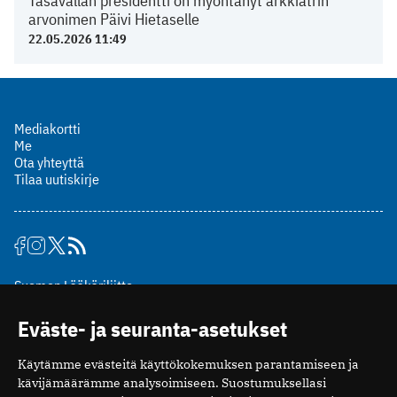
Tasavallan presidentti on myöntänyt arkkiatrin
arvonimen Päivi Hietaselle
22.05.2026 11:49
Mediakortti
Me
Ota yhteyttä
Tilaa uutiskirje
Suomen Lääkäriliitto
Mäkelänkatu 2, PL 49
Eväste- ja seuranta-asetukset
00510 Helsinki
puh. (09) 393 091
Käytämme evästeitä käyttökokemuksen parantamiseen ja
toimitus@potilaanlaakarilehti.fi
kävijämäärämme analysoimiseen. Suostumuksellasi