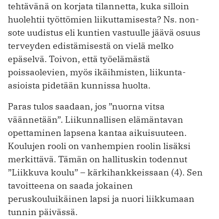
tehtävänä on korjata tilannetta, kuka silloin
huolehtii työttömien liikuttamisesta? Ns. non-
sote uudistus eli kuntien vastuulle jäävä osuus
terveyden edistämisestä on vielä melko
epäselvä. Toivon, että työelämästä
poissaolevien, myös ikäihmisten, liikunta-
asioista pidetään kunnissa huolta.
Paras tulos saadaan, jos ”nuorna vitsa
väännetään”. Liikunnallisen elämäntavan
opettaminen lapsena kantaa aikuisuuteen.
Koulujen rooli on vanhempien roolin lisäksi
merkittävä. Tämän on hallituskin todennut
”Liikkuva koulu” – kärkihankkeissaan (4). Sen
tavoitteena on saada jokainen
peruskouluikäinen lapsi ja nuori liikkumaan
tunnin päivässä.