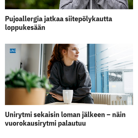
Pujoallergia jatkaa siitepölykautta
loppukesään
UNI
Unirytmi sekaisin loman jälkeen – näin
vuorokausirytmi palautuu