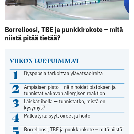
Borrelioosi, TBE ja punkkirokote – mitä
niistä pitää tietää?
VIIKON LUETUIMMAT
1
Dyspepsia tarkoittaa ylävatsaoireita
2
Ampiaisen pisto – näin hoidat pistoksen ja
tunnistat vakavan allergisen reaktion
3
Läiskät iholla — tunnistatko, mistä on
kysymys?
4
Palleatyrä: syyt, oireet ja hoito
5
Borrelioosi, TBE ja punkkirokote – mitä niistä