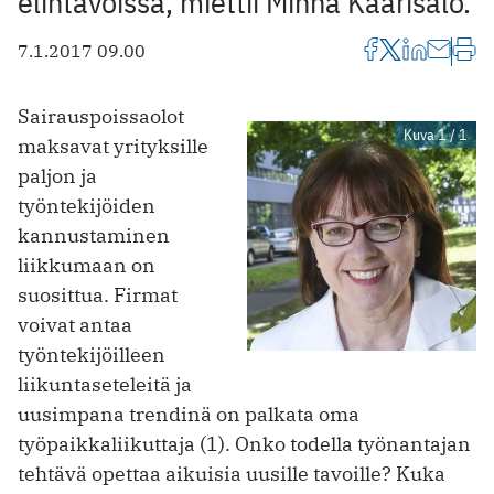
elintavoissa, miettii Minna Kaarisalo.
7.1.2017 09.00
Sairauspoissaolot
Kuva 1 / 1
maksavat yrityksille
paljon ja
työntekijöiden
kannustaminen
liikkumaan on
suosittua. Firmat
voivat antaa
työntekijöilleen
liikuntaseteleitä ja
uusimpana trendinä on palkata oma
työpaikkaliikuttaja (1). Onko todella työnantajan
tehtävä opettaa aikuisia uusille tavoille? Kuka