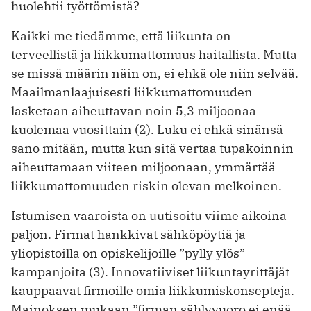
huolehtii työttömistä?
Kaikki me tiedämme, että liikunta on
terveellistä ja liikkumattomuus haitallista. Mutta
se missä määrin näin on, ei ehkä ole niin selvää.
Maailmanlaajuisesti liikkumattomuuden
lasketaan aiheuttavan noin 5,3 miljoonaa
kuolemaa vuosittain (2). Luku ei ehkä sinänsä
sano mitään, mutta kun sitä vertaa tupakoinnin
aiheuttamaan viiteen miljoonaan, ymmärtää
liikkumattomuuden riskin olevan melkoinen.
Istumisen vaaroista on uutisoitu viime aikoina
paljon. Firmat hankkivat sähköpöytiä ja
yliopistoilla on opiskelijoille ”pylly ylös”
kampanjoita (3). Innovatiiviset liikuntayrittäjät
kauppaavat firmoille omia liikkumiskonsepteja.
Mainoksen mukaan ”firman sählyvuoro ei enää