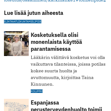
Lue lisää jutun aiheesta
ELINTAVAT
LIIKUNTA
MIELIPIDE
Kosketuksella olisi
monenlaista käyttöä
parantamisessa
Lääkärin välittävä kosketus voi olla
vaikuttava tilanteissa, joissa potilas
kokee suurta huolta ja
avuttomuutta, kirjoittaa Taina
Kinnunen.
KOLUMNI
Espanjassa
perusterveydenhuolto toimii