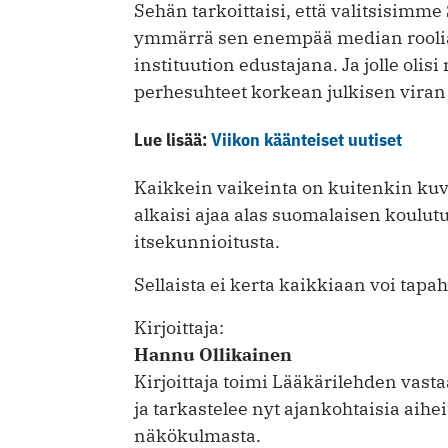
Sehän tarkoittaisi, että valitsisimm
ymmärrä sen enempää median rooli
instituution edustajana. Ja jolle olis
perhesuhteet korkean julkisen viran
Lue lisää:
Viikon käänteiset uutiset
Kaikkein vaikeinta on kuitenkin kuvi
alkaisi ajaa alas suomalaisen koulut
itsekunnioitusta.
Sellaista ei kerta kaikkiaan voi tapah
Kirjoittaja:
Hannu Ollikainen
Kirjoittaja toimi Lääkärilehden vas
ja tarkastelee nyt ajankohtaisia aih
näkökulmasta.