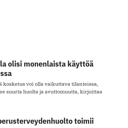
a olisi monenlaista käyttöä
essa
 kosketus voi olla vaikuttava tilanteissa,
ee suurta huolta ja avuttomuutta, kirjoittaa
perusterveydenhuolto toimii