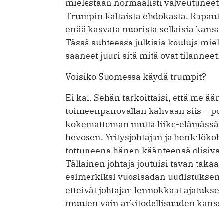
mielestään normaalisti valveutuneet 
Trumpin kaltaista ehdokasta. Rapaut
enää kasvata nuorista sellaisia kansala
Tässä suhteessa julkisia kouluja mie
saaneet juuri sitä mitä ovat tilanneet
Voisiko Suomessa käydä trumpit?
Ei kai. Sehän tarkoittaisi, että me 
toimeenpanovallan kahvaan siis – po
kokemattoman mutta liike-elämässä
hevosen. Yritysjohtajan ja henkilö
tottuneena hänen käänteensä olisivat 
Tällainen johtaja joutuisi tavan tak
esimerkiksi vuosisadan uudistuksen 
etteivät johtajan lennokkaat ajatukse
muuten vain arkitodellisuuden kans