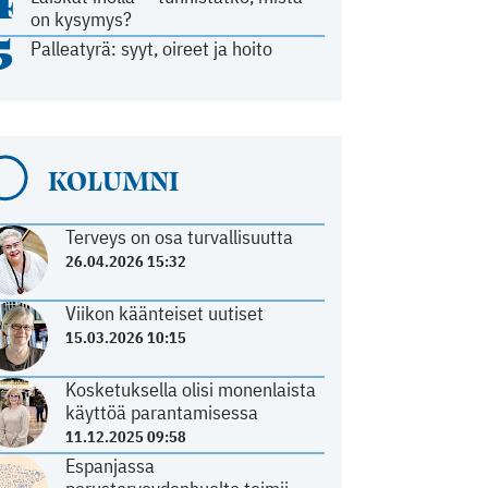
4
on kysymys?
5
Palleatyrä: syyt, oireet ja hoito
KOLUMNI
Terveys on osa turvallisuutta
26.04.2026 15:32
Viikon käänteiset uutiset
15.03.2026 10:15
Kosketuksella olisi monenlaista
käyttöä parantamisessa
11.12.2025 09:58
Espanjassa