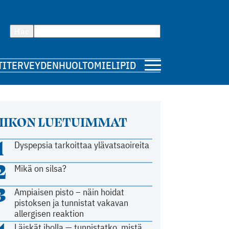
Hae
TI
TERVEYDENHUOLTO
MIELIPIDE
IIKON LUETUIMMAT
1
Dyspepsia tarkoittaa ylävatsaoireita
2
Mikä on silsa?
3
Ampiaisen pisto – näin hoidat
pistoksen ja tunnistat vakavan
allergisen reaktion
Läiskät iholla — tunnistatko, mistä