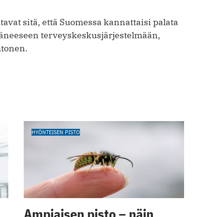
avat sitä, että Suomessa kannattaisi palata
äneeseen terveyskeskusjärjestelmään,
htonen.
HYÖNTEISEN PISTO
Ampiaisen pisto – näin