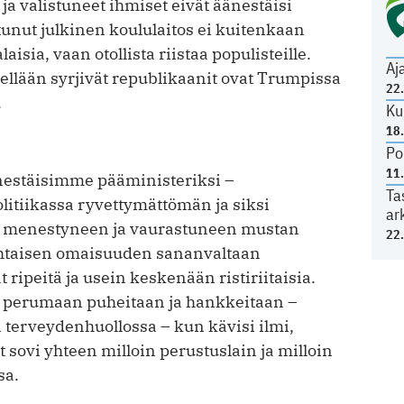
ja valistuneet ihmiset eivät äänestäisi
unut julkinen koululaitos ei kuitenkaan
isia, vaan otollista riistaa populisteille.
Aj
lellään syrjivät republikaanit ovat Trumpissa
22
.
Ku
18
Po
11
äänestäisimme pääministeriksi –
Ta
litiikassa ryvettymättömän ja siksi
ar
 menestyneen ja vaurastuneen mustan
22
kohtaisen omaisuuden sananvaltaan
ripeitä ja usein keskenään ristiriitaisia.
aa perumaan puheitaan ja hankkeitaan –
terveydenhuollossa – kun kävisi ilmi,
t sovi yhteen milloin perustuslain ja milloin
sa.