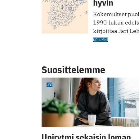
hyvin
Kokemukset puolt
1990-lukua edelt
kirjoittaa Jari Le
KOLUMNI
Suosittelemme
UNI
Unirytmi sekaisin loman