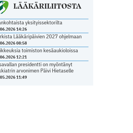
LÄÄKÄRILIITOSTA
ankohtaista yksityissektorilta
.06.2026 14:26
rkista Lääkäripäivien 2027 ohjelmaan
.06.2026 08:58
ikkeuksia toimiston kesäaukioloissa
.06.2026 12:21
savallan presidentti on myöntänyt
kkiatrin arvonimen Päivi Hietaselle
.05.2026 11:49