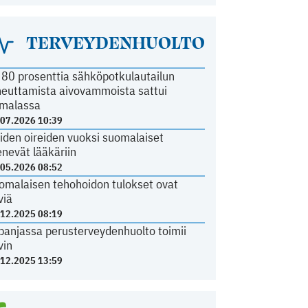
TERVEYDENHUOLTO
i 80 prosenttia sähköpotkulautailun
heuttamista aivovammoista sattui
malassa
.07.2026 10:39
iden oireiden vuoksi suomalaiset
nevät lääkäriin
.05.2026 08:52
omalaisen tehohoidon tulokset ovat
viä
.12.2025 08:19
panjassa perusterveydenhuolto toimii
vin
.12.2025 13:59