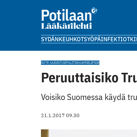
SYDÄN
KEUHKOT
SYÖPÄ
INFEKTIOT
KI
SOTE-UUDISTUS
POLITIIKKA
MIELIPIDE
Peruuttaisiko T
Voisiko Suomessa käydä tru
21.1.2017 09.30