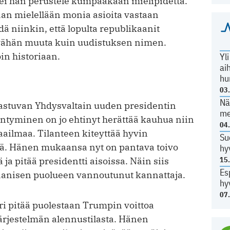
tei hän perustele kumpaakaan mielipidettä.
an mielellään monia asioita vastaan
ydä niinkin, että lopulta republikaanit
 vähän muuta kuin uudistuksen nimen.
in historiaan.
Yl
ai
hu
03
Nä
 astuvan Yhdysvaltain uuden presidentin
me
iintyminen on jo ehtinyt herättää kauhua niin
04
ilmaa. Tilanteen kiteyttää hyvin
Su
tä. Hänen mukaansa nyt on pantava toivo
hy
a pitää presidentti aisoissa. Näin siis
15
Es
aanisen puolueen vannoutunut kannattaja.
hy
07
i pitää puolestaan Trumpin voittoa
ärjestelmän alennustilasta. Hänen