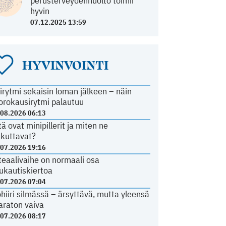
perusterveydenhuolto toimii
hyvin
07.12.2025 13:59
HYVINVOINTI
irytmi sekaisin loman jälkeen – näin
orokausirytmi palautuu
.08.2026 06:13
tä ovat minipillerit ja miten ne
ikuttavat?
.07.2026 19:16
teaalivaihe on normaali osa
ukautiskiertoa
.07.2026 07:04
ohiiri silmässä – ärsyttävä, mutta yleensä
araton vaiva
.07.2026 08:17