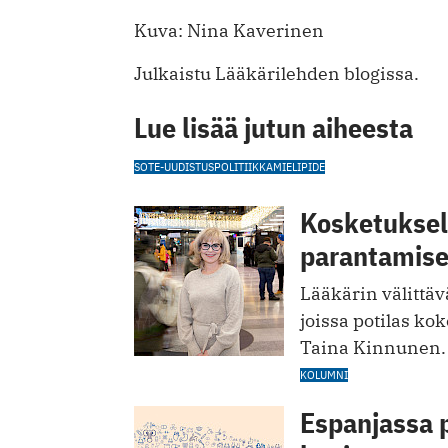
Kuva: Nina Kaverinen
Julkaistu Lääkärilehden blogissa.
Lue lisää jutun aiheesta
SOTE-UUDISTUS
POLITIIKKA
MIELIPIDE
Kosketuksell
parantamis
Lääkärin välittävä
joissa potilas kok
Taina Kinnunen.
KOLUMNI
Espanjassa 