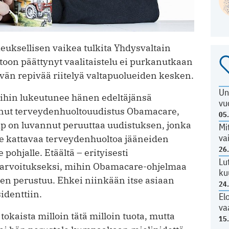
euksellisen vaikea tulkita Yhdysvaltain
toon päättynyt vaalitaistelu ei purkanutkaan
ävän repivää riitelyä valtapuolueiden kesken.
Un
hin lukeutunee hänen edeltäjänsä
vu
unut terveydenhuoltouudistus Obamacare,
05
ump on luvannut peruuttaa uudistuksen, jonka
Mi
va
lle kattavaa terveydenhuoltoa jääneiden
26
pohjalle. Etäältä – erityisesti
Lu
 arvoitukseksi, mihin Obamacare-ohjelmaa
ku
aen perustuu. Ehkei niinkään itse asiaan
24
identtiin.
El
va
okaista milloin tätä milloin tuota, mutta
15