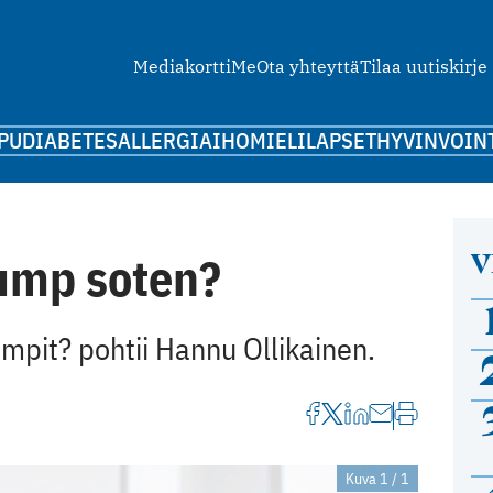
Mediakortti
Me
Ota yhteyttä
Tilaa uutiskirje
PU
DIABETES
ALLERGIA
IHO
MIELI
LAPSET
HYVINVOIN
V
rump soten?
mpit? pohtii Hannu Ollikainen.
Kuva 1 / 1