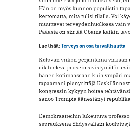
siinä mielessä johdonmukaisesti, et
Hän on myös kunnon populistin tapa
kertomatta, mitä tulisi tilalle. Voi kä
muuttavat terveydenhuollossa vain
Pääasia on siirtää Obama kaikin tavo
Lue lisää:
Terveys on osa turvallisuutta
Kuluvan viikon perjantaina virkaan
ailahteleva ja usein sivistymätön es
hänen kotimaassaan kuin ympäri maa
tapaamani pienyrittäjä Keskilännes
kongressin kykyyn hoitaa tehtävänsä j
sanoo Trumpia äänestänyt republik
Demokraatteihin lukeutuva professor
seurauksena Yhdysvaltain koulutusj