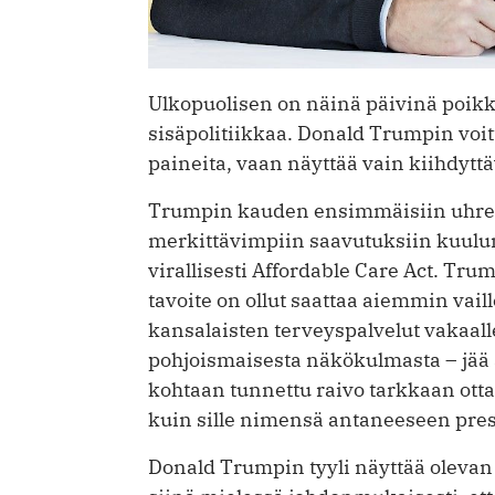
Ulkopuolisen on näinä päivinä poikk
sisäpolitiikkaa. Donald Trumpin voit
paineita, vaan näyttää vain kiihdytt
Trumpin kauden ensimmäisiin uhrei
merkittävimpiin saavutuksiin kuul
virallisesti Affordable Care Act. Tr
tavoite on ollut saattaa aiemmin vai
kansalaisten terveyspalvelut vakaalle 
pohjoismaisesta näkökulmasta – jää
kohtaan tunnettu raivo tarkkaan ott
kuin sille nimensä antaneeseen pres
Donald Trumpin tyyli näyttää olevan t