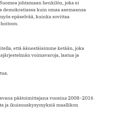
e Suomea johtamaan henkilön, joka ei
a demokratiassa kuin omaa asemaansa
i myös epäselvää, kuinka sovittaa
 hoitoon.
tella, että äänestäisimme ketään, joka
usjärjestelmän voimavaroja, laatua ja
tua.
taavana päätoimittajana vuosina 2008–2016
eita ja ikuisuuskysymyksiä maallikon