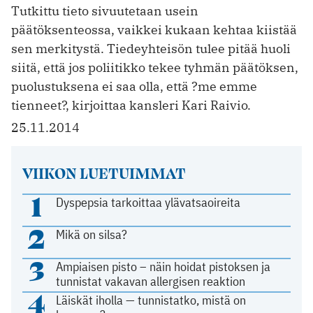
Tutkittu tieto sivuutetaan usein
päätöksenteossa, vaikkei kukaan kehtaa kiistää
sen merkitystä. Tiedeyhteisön tulee pitää huoli
siitä, että jos poliitikko tekee tyhmän päätöksen,
puolustuksena ei saa olla, että ?me emme
tienneet?, kirjoittaa kansleri Kari Raivio.
25.11.2014
VIIKON LUETUIMMAT
1
Dyspepsia tarkoittaa ylävatsaoireita
2
Mikä on silsa?
3
Ampiaisen pisto – näin hoidat pistoksen ja
tunnistat vakavan allergisen reaktion
4
Läiskät iholla — tunnistatko, mistä on