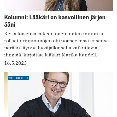
Kolumni: Lääkäri on kasvollinen järjen
ääni
Kerta toisensa jälkeen näen, miten minun ja
rollaattorimummojen ohi nousee hissi toisensa
perään täynnä hyväjalkaiselta vaikuttavia
ihmisiä, kirjoittaa lääkäri Marika Kandell.
16.5.2023
SOTE-UUDISTUS