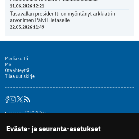
11.06.2026 12:21
Tasavallan presidentti on myöntänyt arkkiatrin
arvonimen Päivi Hietaselle
22.05.2026 11:49
Mediakortti
Me
Ota yhteyttä
Tilaa uutiskirje
Suomen Lääkäriliitto
Mäkelänkatu 2, PL 49
Eväste- ja seuranta-asetukset
00510 Helsinki
puh. (09) 393 091