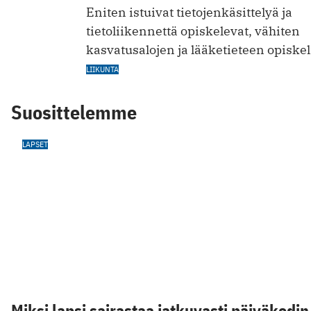
Eniten istuivat tietojenkäsittelyä ja
tietoliikennettä opiskelevat, vähiten
kasvatusalojen ja lääketieteen opiskeli
LIIKUNTA
Suosittelemme
LAPSET
Miksi lapsi sairastaa jatkuvasti päiväkodin