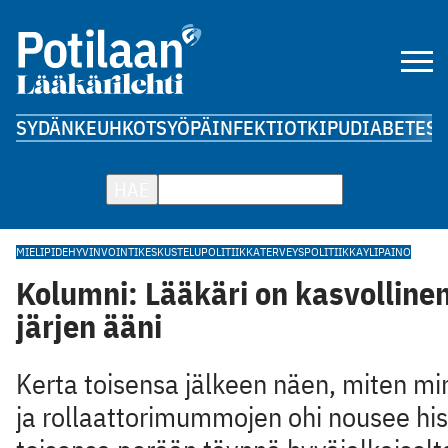
SYDÄN
KEUHKOT
SYÖPÄ
INFEKTIOT
KIPU
DIABETES
A
HAE
MIELIPIDE
HYVINVOINTI
KESKUSTELU
POLITIIKKA
TERVEYSPOLITIIKKA
YLIPAINO
Kolumni: Lääkäri on kasvolline
järjen ääni
Kerta toisensa jälkeen näen, miten mi
ja rollaattorimummojen ohi nousee his