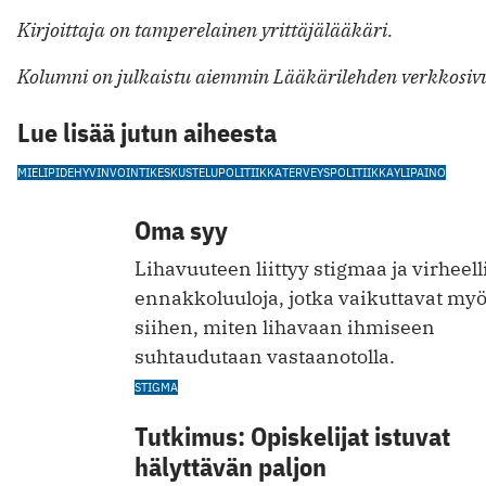
Kirjoittaja on tamperelainen yrittäjälääkäri.
Kolumni on julkaistu aiemmin Lääkärilehden verkkosivu
Lue lisää jutun aiheesta
MIELIPIDE
HYVINVOINTI
KESKUSTELU
POLITIIKKA
TERVEYSPOLITIIKKA
YLIPAINO
Oma syy
Lihavuuteen liittyy stigmaa ja virheell
ennakkoluuloja, jotka vaikuttavat my
siihen, miten lihavaan ihmiseen
suhtaudutaan vastaanotolla.
STIGMA
Tutkimus: Opiskelijat istuvat
hälyttävän paljon