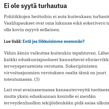
Ei ole syytä turhautua
Poliitikkojen heittoihin ei auta kuitenkaan turhaut
Vaalilupaukset ovat oma lukunsa eikä sokerivero ta
olla kovin myyvä sellainen.
Lue lisää:
Entä jos liikkuisimme enemmän?
Vähin äänin vaikuttaa kuitenkin tapahtuvan. Lähe
kaikki eduskuntapuolueet kannattavat elintarvik
terveysperusteista verotusta. Sokeripitoisten
virvoitusjuomien verotuksen osalta tämä on juuri
toteutumassa. (
3
)
Lait ovat avainasemassa kansanterveyttä tuottaes
mutta yksin eduskunnan kontolle ei meidän
terveydenhuollon tekijöidenkään pidä asiaa ulkois