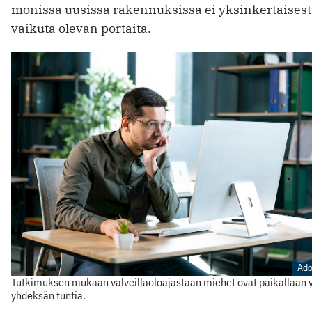
monissa uusissa rakennuksissa ei yksinkertaisest
vaikuta olevan portaita.
Ad
Tutkimuksen mukaan valveillaoloajastaan miehet ovat paikallaan y
yhdeksän tuntia.