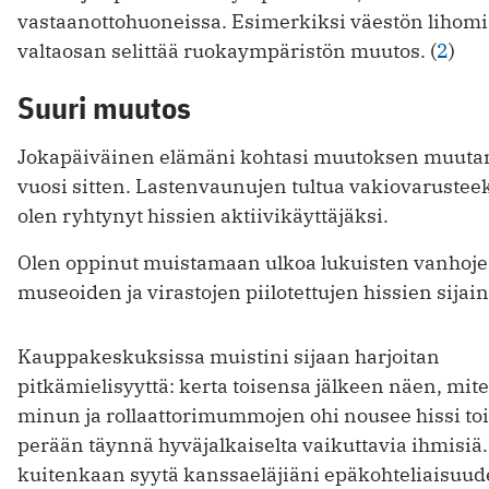
vastaanottohuoneissa. Esimerkiksi väestön lihomi
valtaosan selittää ruokaympäristön muutos. (
2
)
Suuri muutos
Jokapäiväinen elämäni kohtasi muutoksen muut
vuosi sitten. Lastenvaunujen tultua vakiovarustee
olen ryhtynyt hissien aktiivikäyttäjäksi.
Olen oppinut muistamaan ulkoa lukuisten vanhoj
museoiden ja virastojen piilotettujen hissien sijain
Kauppakeskuksissa muistini sijaan harjoitan
pitkämielisyyttä: kerta toisensa jälkeen näen, mit
minun ja rollaattorimummojen ohi nousee hissi to
perään täynnä hyväjalkaiselta vaikuttavia ihmisiä
kuitenkaan syytä kanssaeläjiäni epäkohteliaisuud