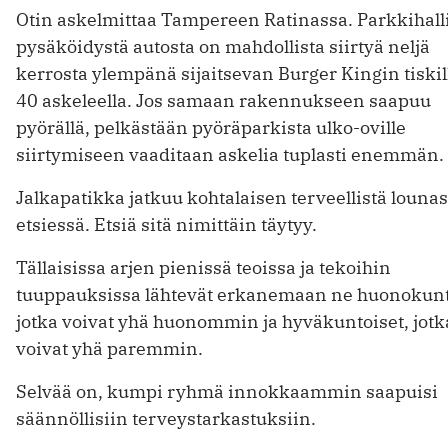
Otin askelmittaa Tampereen Ratinassa. Parkkihall
pysäköidystä autosta on mahdollista siirtyä neljä
kerrosta ylempänä sijaitsevan Burger Kingin tiskill
40 askeleella. Jos samaan rakennukseen saapuu
pyörällä, pelkästään pyöräparkista ulko-oville
siirtymiseen vaaditaan askelia tuplasti enemmän.
Jalkapatikka jatkuu kohtalaisen terveellistä lounas
etsiessä. Etsiä sitä nimittäin täytyy.
Tällaisissa arjen pienissä teoissa ja tekoihin
tuuppauksissa lähtevät erkanemaan ne huonokunt
jotka voivat yhä huonommin ja hyväkuntoiset, jotk
voivat yhä paremmin.
Selvää on, kumpi ryhmä innokkaammin saapuisi
säännöllisiin terveystarkastuksiin.