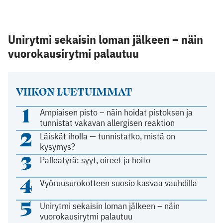
Unirytmi sekaisin loman jälkeen – näin
vuorokausirytmi palautuu
VIIKON LUETUIMMAT
1
Ampiaisen pisto – näin hoidat pistoksen ja
tunnistat vakavan allergisen reaktion
2
Läiskät iholla — tunnistatko, mistä on
kysymys?
3
Palleatyrä: syyt, oireet ja hoito
4
Vyöruusurokotteen suosio kasvaa vauhdilla
5
Unirytmi sekaisin loman jälkeen – näin
vuorokausirytmi palautuu