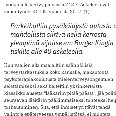
työikäisille kertyy päivässä 7 247. Askeleet ovat
vähentyneet 400:lla vuodesta 2017. (
1
)
Parkkihalliin pysäköidystä autosta 
mahdollista siirtyä neljä kerrosta
ylempänä sijaitsevan Burger Kingin
tiskille alle 40 askeleella.
Kun vaalien alla maalailtiin säännöllisiä
terveystarkastuksia koko kansalle, maksutonta
psykoterapiakoulutusta mielenterveysongelmien
selättämiseksi sekä heiteltiin yksinkertaista
klassikkolausetta “lääkäriin pitää päästä”, jää poli
seuraavan lääkärin päällimmäiseksi tunteeksi hel
turhautuminen. Sitä, että ihmiset yrittävät tehdä
valintoja epäterveessä ympäristössä, ei muuteta