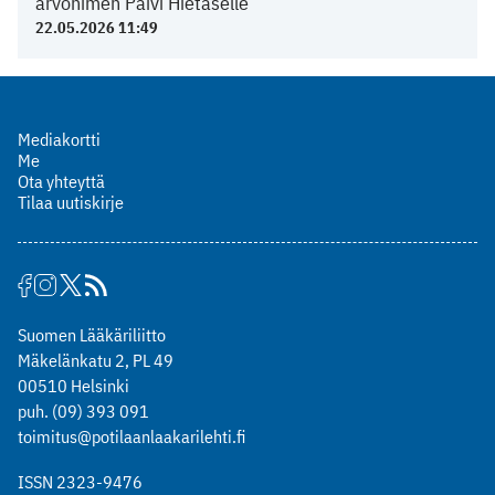
arvonimen Päivi Hietaselle
22.05.2026 11:49
Mediakortti
Me
Ota yhteyttä
Tilaa uutiskirje
Suomen Lääkäriliitto
Mäkelänkatu 2, PL 49
00510 Helsinki
puh. (09) 393 091
toimitus@potilaanlaakarilehti.fi
ISSN 2323-9476