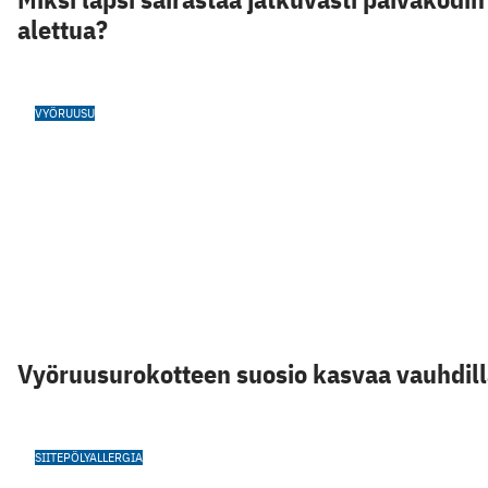
alettua?
VYÖRUUSU
Vyöruusurokotteen suosio kasvaa vauhdil
SIITEPÖLYALLERGIA