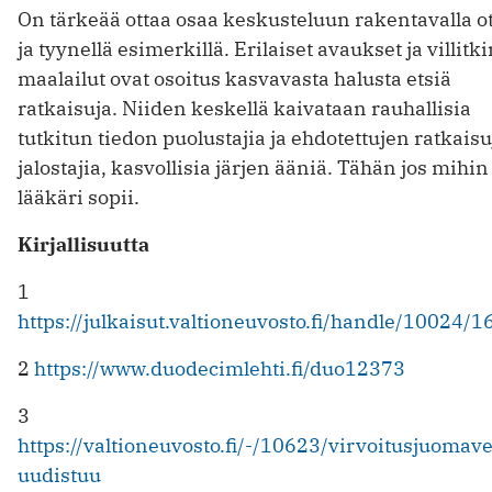
On tärkeää ottaa osaa keskusteluun rakentavalla ot
ja tyynellä esimerkillä. Erilaiset avaukset ja villitk
maalailut ovat osoitus kasvavasta halusta etsiä
ratkaisuja. Niiden keskellä kaivataan rauhallisia
tutkitun tiedon puolustajia ja ehdotettujen ratkais
jalostajia, kasvollisia järjen ääniä. Tähän jos mihin
lääkäri sopii.
Kirjallisuutta
1
https://julkaisut.valtioneuvosto.fi/handle/10024/
2
https://www.duodecimlehti.fi/duo12373
3
https://valtioneuvosto.fi/-/10623/virvoitusjuomav
uudistuu