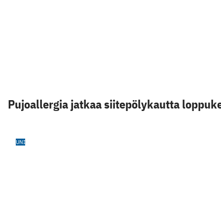
Pujoallergia jatkaa siitepölykautta loppu
UNI