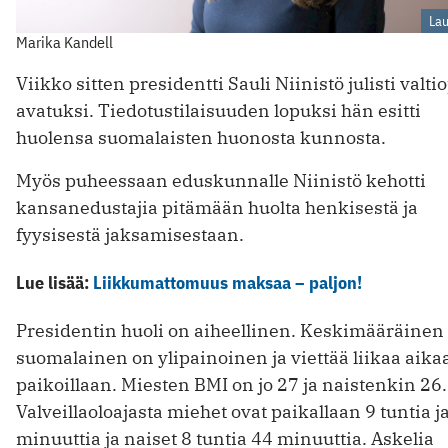
Lau
Marika Kandell
Viikko sitten presidentti Sauli Niinistö julisti valti
avatuksi. Tiedotustilaisuuden lopuksi hän esitti
huolensa suomalaisten huonosta kunnosta.
Myös puheessaan eduskunnalle Niinistö kehotti
kansanedustajia pitämään huolta henkisestä ja
fyysisestä jaksamisestaan.
Lue lisää:
Liikkumattomuus maksaa – paljon!
Presidentin huoli on aiheellinen. Keskimääräinen
suomalainen on ylipainoinen ja viettää liikaa aika
paikoillaan. Miesten BMI on jo 27 ja naistenkin 26.
Valveillaoloajasta miehet ovat paikallaan 9 tuntia j
minuuttia ja naiset 8 tuntia 44 minuuttia. Askelia