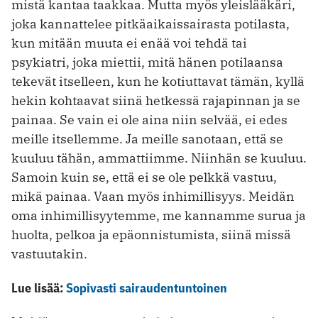
mistä kantaa taakkaa. Mutta myös yleislääkäri,
joka kannattelee pitkäaikaissairasta potilasta,
kun mitään muuta ei enää voi tehdä tai
psykiatri, joka miettii, mitä hänen potilaansa
tekevät itselleen, kun he kotiuttavat tämän, kyllä
hekin kohtaavat siinä hetkessä rajapinnan ja se
painaa. Se vain ei ole aina niin selvää, ei edes
meille itsellemme. Ja meille sanotaan, että se
kuuluu tähän, ammattiimme. Niinhän se kuuluu.
Samoin kuin se, että ei se ole pelkkä vastuu,
mikä painaa. Vaan myös inhimillisyys. Meidän
oma inhimillisyytemme, me kannamme surua ja
huolta, pelkoa ja epäonnistumista, siinä missä
vastuutakin.
Lue lisää:
Sopivasti sairaudentuntoinen