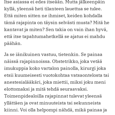
Itse asiassa ei edes itseään. Mutta jälkeenpäin
kyllä, yleensä heti tilanteen lauettua se tulee.
Että miten sitten ne ihmiset, keiden kohdalla
tämä rajapinta on täysin selvästi musta? Mitä he
kantavat ja miten? Sen takia on vain ihan hyvä,
että itse tapahtumahetkellä se ajatus ei mahdu
päähän.
Ja se iänikuinen vastuu, tietenkin. Se painaa
näissä rajapinnoissa. Obstetrikko, joka vetää
imukuppia koko vartalon painolla, kirurgi joka
etsii kuumeisesti vuotokohtaa vatsaontelosta tai
anestesialääkäri, joka miettii, miksi joku meni
elottomaksi ja mitä tehdä seuraavaksi.
Toimenpidealoilla rajapinnat tulevat yleensä
yllättäen ja ovat minuuteista tai sekunneista
kiinni. Voi olla helpompi nähdä, mikä painaa ja