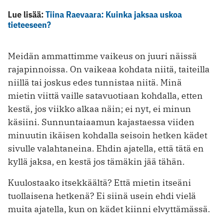
Lue lisää:
Tiina Raevaara: Kuinka jaksaa uskoa
tieteeseen?
Meidän ammattimme vaikeus on juuri näissä
rajapinnoissa. On vaikeaa kohdata niitä, taiteilla
niillä tai joskus edes tunnistaa niitä. Minä
mietin viittä vaille satavuotiaan kohdalla, etten
kestä, jos viikko alkaa näin; ei nyt, ei minun
käsiini. Sunnuntaiaamun kajastaessa viiden
minuutin ikäisen kohdalla seisoin hetken kädet
sivulle valahtaneina. Ehdin ajatella, että tätä en
kyllä jaksa, en kestä jos tämäkin jää tähän.
Kuulostaako itsekkäältä? Että mietin itseäni
tuollaisena hetkenä? Ei siinä usein ehdi vielä
muita ajatella, kun on kädet kiinni elvyttämässä.