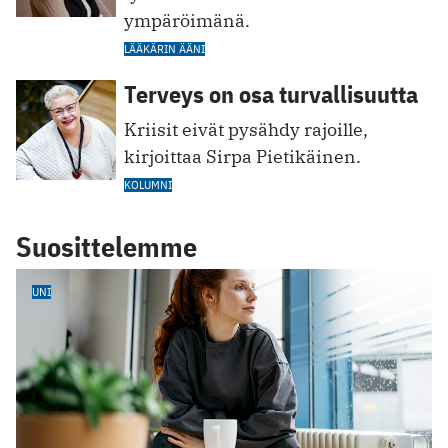
ympäröimänä.
LÄÄKÄRIN ÄÄNI
Terveys on osa turvallisuutta
Kriisit eivät pysähdy rajoille,
kirjoittaa Sirpa Pietikäinen.
KOLUMNI
Suosittelemme
UNI