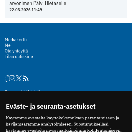
arvonimen Päivi Hietaselle
22.05.2026 11:49
Mediakortti
Me
Ota yhteyttä
Tilaa uutiskirje
Suomen Lääkäriliitto
Mäkelänkatu 2, PL 49
Eväste- ja seuranta-asetukset
00510 Helsinki
puh. (09) 393 091
Käytämme evästeitä käyttökokemuksen parantamiseen ja
toimitus@potilaanlaakarilehti.fi
kävijämäärämme analysoimiseen. Suostumuksellasi
käytämme evästeitä myös markkinoinnin kohdentamiseen.
ISSN 2323-9476