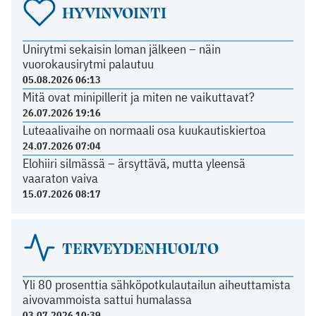
HYVINVOINTI
Unirytmi sekaisin loman jälkeen – näin
vuorokausirytmi palautuu
05.08.2026 06:13
Mitä ovat minipillerit ja miten ne vaikuttavat?
26.07.2026 19:16
Luteaalivaihe on normaali osa kuukautiskiertoa
24.07.2026 07:04
Elohiiri silmässä – ärsyttävä, mutta yleensä
vaaraton vaiva
15.07.2026 08:17
TERVEYDENHUOLTO
Yli 80 prosenttia sähköpotkulautailun aiheuttamista
aivovammoista sattui humalassa
03.07.2026 10:39