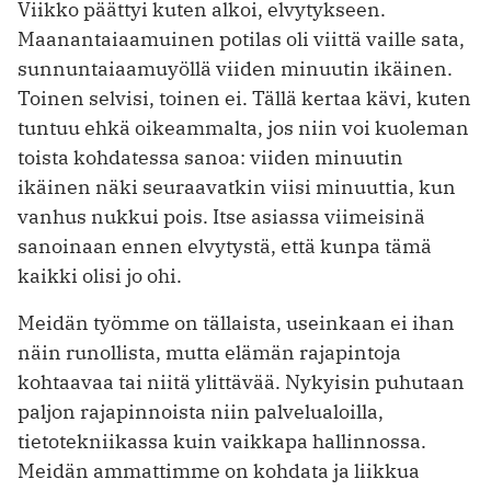
Viikko päättyi kuten alkoi, elvytykseen.
Maanantaiaamuinen potilas oli viittä vaille sata,
sunnuntaiaamuyöllä viiden minuutin ikäinen.
Toinen selvisi, toinen ei. Tällä kertaa kävi, kuten
tuntuu ehkä oikeammalta, jos niin voi kuoleman
toista kohdatessa sanoa: viiden minuutin
ikäinen näki seuraavatkin viisi minuuttia, kun
vanhus nukkui pois. Itse asiassa viimeisinä
sanoinaan ennen elvytystä, että kunpa tämä
kaikki olisi jo ohi.
Meidän työmme on tällaista, useinkaan ei ihan
näin runollista, mutta elämän rajapintoja
kohtaavaa tai niitä ylittävää. Nykyisin puhutaan
paljon rajapinnoista niin palvelualoilla,
tietotekniikassa kuin vaikkapa hallinnossa.
Meidän ammattimme on kohdata ja liikkua