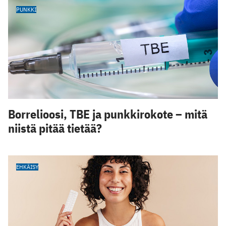
PUNKKI
Borrelioosi, TBE ja punkkirokote – mitä
niistä pitää tietää?
EHKÄISY