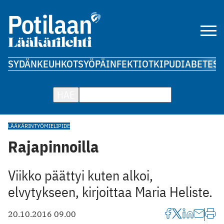
SYDÄN
KEUHKOT
SYÖPÄ
INFEKTIOT
KIPU
DIABETES
A
HAE
LÄÄKÄRINTYÖ
MIELIPIDE
Rajapinnoilla
Viikko päättyi kuten alkoi,
elvytykseen, kirjoittaa Maria Heliste.
20.10.2016 09.00