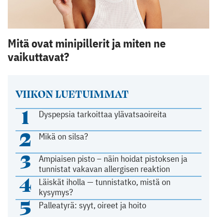
Mitä ovat minipillerit ja miten ne
vaikuttavat?
VIIKON LUETUIMMAT
1
Dyspepsia tarkoittaa ylävatsaoireita
2
Mikä on silsa?
3
Ampiaisen pisto – näin hoidat pistoksen ja
tunnistat vakavan allergisen reaktion
4
Läiskät iholla — tunnistatko, mistä on
kysymys?
5
Palleatyrä: syyt, oireet ja hoito