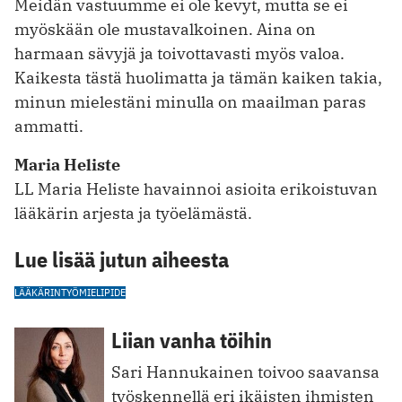
Meidän vastuumme ei ole kevyt, mutta se ei
myöskään ole mustavalkoinen. Aina on
harmaan sävyjä ja toivottavasti myös valoa.
Kaikesta tästä huolimatta ja tämän kaiken takia,
minun mielestäni minulla on maailman paras
ammatti.
Maria Heliste
LL Maria Heliste havainnoi asioita erikoistuvan
lääkärin arjesta ja työelämästä.
Lue lisää jutun aiheesta
LÄÄKÄRINTYÖ
MIELIPIDE
Liian vanha töihin
Sari Hannukainen toivoo saavansa
työskennellä eri ikäisten ihmisten