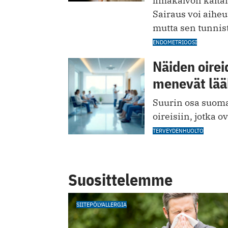
limakalvon kaltai
Sairaus voi aiheu
mutta sen tunnis
ENDOMETRIOOSI
Näiden oire
menevät lää
Suurin osa suomal
oireisiin, jotka o
TERVEYDENHUOLTO
Suosittelemme
SIITEPÖLYALLERGIA