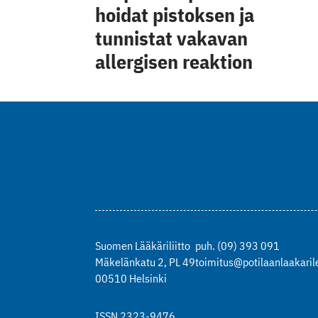
hoidat pistoksen ja
tunnistat vakavan
allergisen reaktion
Suomen Lääkäriliitto
puh. (09) 393 091
Mäkelänkatu 2, PL 49
toimitus@potilaanlaakarile
00510 Helsinki
ISSN 2323-9476