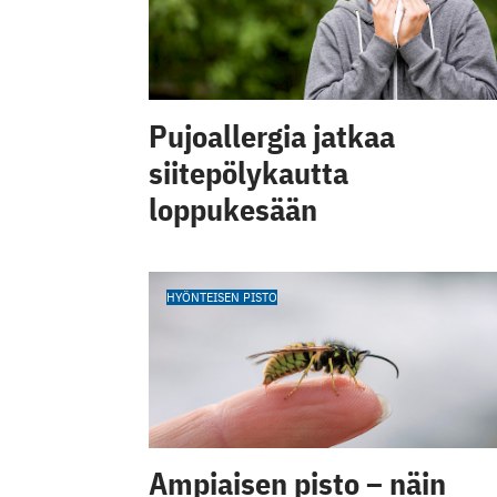
Pujoallergia jatkaa
siitepölykautta
loppukesään
HYÖNTEISEN PISTO
Ampiaisen pisto – näin