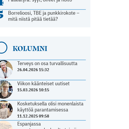
4
5
Borrelioosi, TBE ja punkkirokote –
mitä niistä pitää tietää?
KOLUMNI
Terveys on osa turvallisuutta
26.04.2026 15:32
Viikon käänteiset uutiset
15.03.2026 10:15
Kosketuksella olisi monenlaista
käyttöä parantamisessa
11.12.2025 09:58
Espanjassa