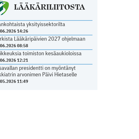
LÄÄKÄRILIITOSTA
ankohtaista yksityissektorilta
.06.2026 14:26
rkista Lääkäripäivien 2027 ohjelmaan
.06.2026 08:58
ikkeuksia toimiston kesäaukioloissa
.06.2026 12:21
savallan presidentti on myöntänyt
kkiatrin arvonimen Päivi Hietaselle
.05.2026 11:49