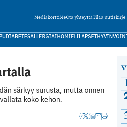
Mediakortti
Me
Ota yhteyttä
Tilaa uutiskirje
PU
DIABETES
ALLERGIA
IHO
MIELI
LAPSET
HYVINVOIN
V
rtalla
sydän särkyy surusta, mutta onnen
 vallata koko kehon.