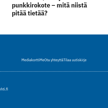
punkkirokote – mitä niistä
pitää tietää?
Mediakortti
Me
Ota yhteyttä
Tilaa uutiskirje
hti.fi