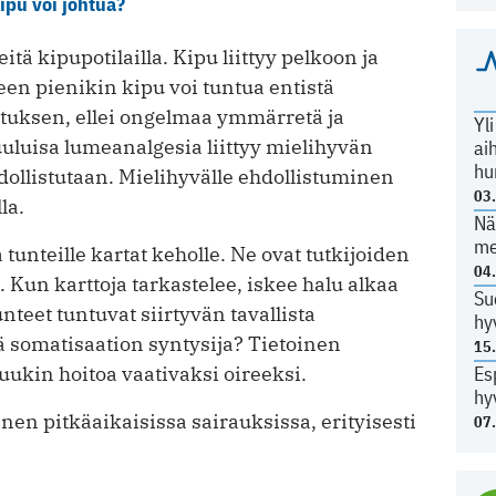
ipu voi johtua?
itä kipupotilailla. Kipu liittyy pelkoon ja
keen pienikin kipu voi tuntua entistä
tuksen, ellei ongelmaa ymmärretä ja
Yl
uluisa lumeanalgesia liittyy mielihyvän
ai
hu
dollistutaan. Mielihyvälle ehdollistuminen
03
la.
Nä
me
 tunteille kartat keholle. Ne ovat tutkijoiden
04
Kun karttoja tarkastelee, iskee halu alkaa
Su
 tunteet tuntuvat siirtyvän tavallista
hy
 somatisaation syntysija? Tietoinen
15
Es
kin hoitoa vaativaksi oireeksi.
hy
n pitkäaikaisissa sairauksissa, erityisesti
07