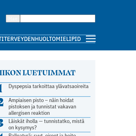
Hae
TI
TERVEYDENHUOLTO
MIELIPIDE
IIKON LUETUIMMAT
1
Dyspepsia tarkoittaa ylävatsaoireita
2
Ampiaisen pisto – näin hoidat
pistoksen ja tunnistat vakavan
allergisen reaktion
3
Läiskät iholla — tunnistatko, mistä
on kysymys?
Palleatyrä: syyt, oireet ja hoito