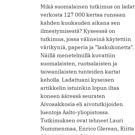
Mikä suomalainen tutkimus on ladat
verkosta 127 000 kertaa runsaan
kahden kuukauden aikana sen
ilmestymisestä? Kyseessä on
tutkimus, jossa välineinä käytettiin
värikyniä, paperia ja ”laskukonetta”.
Näillä menetelmillä kuvattiin
suomalaisten, ruotsalaisten ja
taiwanilaisten tunteiden kartat
keholla. Ladattuani kyseisen
artikkelin istuinkin lopun iltaa
koneen ääressä seuraten
Aivoaakkosia eli aivotutkijoiden
luentoja Aalto-yliopistossa.
Tutkimuksen ovat tehneet Lauri
Nummenmaa, Enrico Glerean, Riitta H