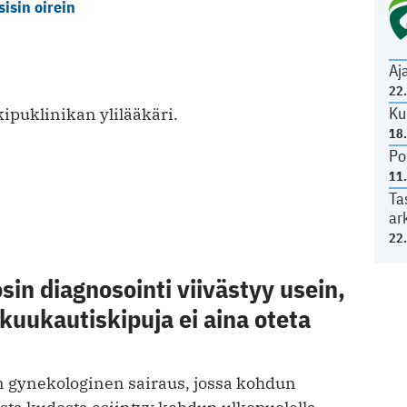
isin oirein
Aj
22
Ku
kipuklinikan ylilääkäri.
18
Po
11
Ta
ar
22
in diagnosointi viivästyy usein,
kuukautiskipuja ei aina oteta
 gynekologinen sairaus, jossa kohdun