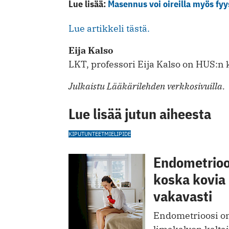
Lue lisää:
Masennus voi oireilla myös fyys
Lue artikkeli tästä.
Eija Kalso
LKT, professori Eija Kalso on HUS:n 
Julkaistu Lääkärilehden verkkosivuilla.
Lue lisää jutun aiheesta
KIPU
TUNTEET
MIELIPIDE
Endometrioos
koska kovia 
vakavasti
Endometrioosi on