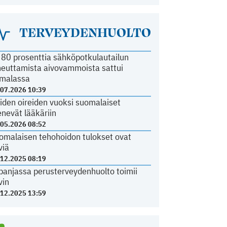
TERVEYDENHUOLTO
i 80 prosenttia sähköpotkulautailun
heuttamista aivovammoista sattui
malassa
.07.2026 10:39
iden oireiden vuoksi suomalaiset
nevät lääkäriin
.05.2026 08:52
omalaisen tehohoidon tulokset ovat
viä
.12.2025 08:19
panjassa perusterveydenhuolto toimii
vin
.12.2025 13:59