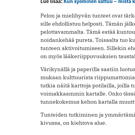
Lue lisää:
Kun syöminen sattuu – mistä k
Pelon ja mielihyvän tunteet ovat tärke
sille ehdollistuu helposti. Tämän jäl
pelottavammalta. Tämä estää kuntou
noidankehää pureta. Toisaalta tuo ku
tunteen aktivoitumiseen. Sillekin eh
on myös lääkeriippuvuuksien taustal
Värikynällä ja paperilla saatiin luotua
mukaan kulttuurista riippumattomia. 
tutkia näitä karttoja potilailla, joilla
voimakkaammin kartalle. Onko tässä
tunnekokemus kehon kartalla muuttuu
Tunteiden tutkiminen ja ymmärtämine
kivussa, on kiehtova alue.