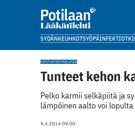
SYDÄN
KEUHKOT
SYÖPÄ
INFEKTIOT
KI
KIPU
TUNTEET
MIELIPIDE
Tunteet kehon ka
Pelko karmii selkäpiitä ja 
lämpöinen aalto voi lopulta
9.4.2014 09.00