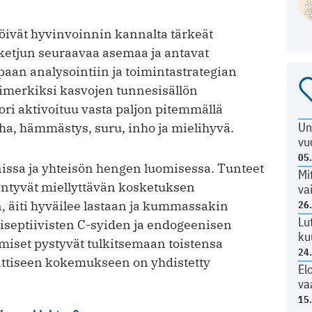
ilöivät hyvinvoinnin kannalta tärkeät
oketjun seuraavaa asemaa ja antavat
aan analysointiin ja toimintastrategian
simerkiksi kasvojen tunnesisällön
ri aktivoituu vasta paljon pitemmällä
Un
viha, hämmästys, suru, inho ja mielihyvä.
vu
05
issa ja yhteisön hengen luomisessa. Tunteet
Mi
syntyvät miellyttävän kosketuksen
va
, äiti hyväilee lastaan ja kummassakin
26
Lu
iseptiivisten C-syiden ja endogeenisen
ku
hmiset pystyvät tulkitsemaan toistensa
24
aattiseen kokemukseen on yhdistetty
El
va
15