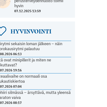
perusterveydenhuolto toimii
hyvin
07.12.2025 13:59
HYVINVOINTI
irytmi sekaisin loman jälkeen – näin
orokausirytmi palautuu
.08.2026 06:13
tä ovat minipillerit ja miten ne
ikuttavat?
.07.2026 19:16
teaalivaihe on normaali osa
ukautiskiertoa
.07.2026 07:04
ohiiri silmässä – ärsyttävä, mutta yleensä
araton vaiva
.07.2026 08:17