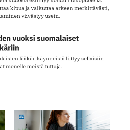
sta kudosta esiintyy kohdun ulkopuolella.
ttaa kipua ja vaikuttaa arkeen merkittävästi,
taminen viivästyy usein.
iden vuoksi suomalaiset
käriin
aisten lääkärikäynneistä liittyy sellaisiin
vat monelle meistä tuttuja.
UNI