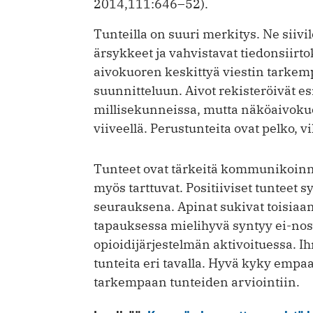
2014,111:646–52).
Tunteilla on suuri merkitys. Ne siiv
ärsykkeet ja vahvistavat tiedonsiirt
aivokuoren keskittyä viestin tarkemp
suunnitteluun. Aivot rekisteröivät e
millisekunneissa, mutta näköaivokuo
viiveellä. Perustunteita ovat pelko, 
Tunteet ovat tärkeitä kommunikoinn
myös tarttuvat. Positiiviset tunteet 
seurauksena. Apinat sukivat toisiaan
tapauksessa mielihyvä syntyy ei-nos
opioidijärjestelmän aktivoituessa. I
tunteita eri tavalla. Hyvä kyky emp
tarkempaan tunteiden arviointiin.