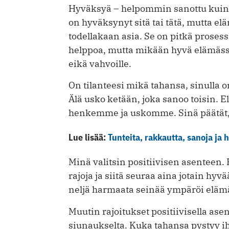
Hyväksyä – helpommin sanottu kuin te
on hyväksynyt sitä tai tätä, mutta eläm
todellakaan asia. Se on pitkä prosessi,
helppoa, mutta mikään hyvä elämässä e
eikä vahvoille.
On tilanteesi mikä tahansa, sinulla o
Älä usko ketään, joka sanoo toisin
henkemme ja uskomme. Sinä päätät, 
Lue lisää:
Tunteita, rakkautta, sanoja ja 
Minä valitsin positiivisen asenteen. P
rajoja ja siitä seuraa aina jotain hyv
neljä harmaata seinää ympäröi elämä
Muutin rajoitukset positiivisella ase
siunaukselta. Kuka tahansa pystyy i