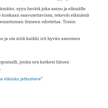
lämään: syyn herätä joka aamu ja elämälle
e koskaan saavutettavissa, tekevät elämästä
tulemattoman ihmeen odottelua. Toisin
 ja ota siitä kaikki irti hyvän asenteen
ippumalli, jonka ura katkesi hänen
.
ja elämän jatkuttava
”