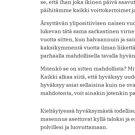
se, että ihan joka ikinen päivä saa
päihitämme kaikki voittokertoimet j
Ärsyttävän ylipositiivisen naisen vu
lukevan tätä sama sarkastinen virne
vuotta sitten, kun halvaannuin ja sa
kaksikymmentä vuotta ilman liikettä t
parhaalla mahdollisella tavalla hyvä
Mitenkö se on sitten mahdollista? Mi
Kaikki alkaa siitä, että hyväksyy u
hyväksyy asiat sellaisina kuin ne ovat
mahdotonta, voit ainakin jotenkin pa
Kieltäytyessä hyväksymästä todellis
masennus asettuvat kyllä taloksi ja
polvillesi ja luovuttamaan.