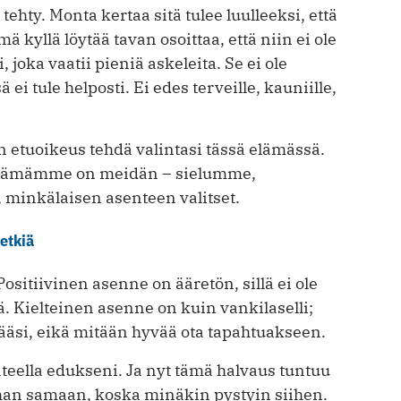
hty. Monta kertaa sitä tulee luulleeksi, että
ä kyllä löytää tavan osoittaa, että niin ei ole
 joka vaatii pieniä askeleita. Se ei ole
i tule helposti. Ei edes terveille, kauniille,
n etuoikeus tehdä valintasi tässä elämässä.
. Elämämme on meidän – sielumme,
minkälaisen asenteen valitset.
hetkiä
ositiivinen asenne on ääretön, sillä ei ole
ää. Kielteinen asenne on kuin vankilaselli;
äsi, eikä mitään hyvää ota tapahtuakseen.
nteella edukseni. Ja nyt tämä halvaus tuntuu
han samaan, koska minäkin pystyin siihen.