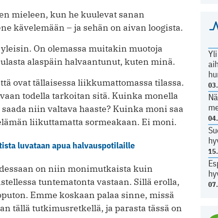
ten mieleen, kun he kuulevat sanan
ene kävelemään – ja sehän on aivan loogista.
 yleisin. On olemassa muitakin muotoja
Yl
kaulasta alaspäin halvaantunut, kuten minä.
ai
hu
ttä ovat tällaisessa liikkumattomassa tilassa.
03
 vaan todella tarkoitan sitä. Kuinka monella
Nä
me
 saada niin valtava haaste? Kuinka moni saa
04
elämän liikuttamatta sormeakaan. Ei moni.
Su
hy
tista luvataan apua halvauspotilaille
15
Es
essaan on niin monimutkaista kuin
hy
tellessa tuntematonta vastaan. Sillä erolla,
07
oputon. Emme koskaan palaa sinne, missä
tällä tutkimusretkellä, ja parasta tässä on