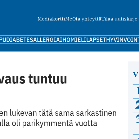
Mediakortti
Me
Ota yhteyttä
Tilaa uutiskirje
PU
DIABETES
ALLERGIA
IHO
MIELI
LAPSET
HYVINVOIN
V
lvaus tuntuu
sen lukevan tätä sama sarkastinen
ulla oli parikymmentä vuotta