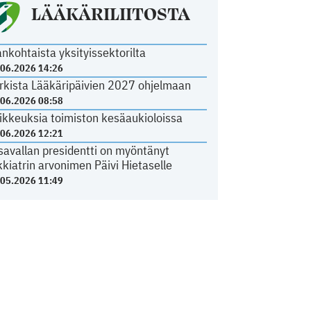
LÄÄKÄRILIITOSTA
ankohtaista yksityissektorilta
.06.2026 14:26
rkista Lääkäripäivien 2027 ohjelmaan
.06.2026 08:58
ikkeuksia toimiston kesäaukioloissa
.06.2026 12:21
savallan presidentti on myöntänyt
kkiatrin arvonimen Päivi Hietaselle
.05.2026 11:49