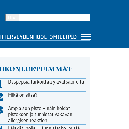
Hae
TI
TERVEYDENHUOLTO
MIELIPIDE
IIKON LUETUIMMAT
1
Dyspepsia tarkoittaa ylävatsaoireita
2
Mikä on silsa?
3
Ampiaisen pisto – näin hoidat
pistoksen ja tunnistat vakavan
allergisen reaktion
Läiskät iholla — tunnistatko, mistä