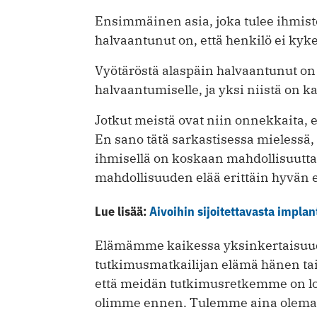
Ensimmäinen asia, joka tulee ihmis
halvaantunut on, että henkilö ei kyk
Vyötäröstä alaspäin halvaantunut on
halvaantumiselle, ja yksi niistä on 
Jotkut meistä ovat niin onnekkaita, e
En sano tätä sarkastisessa mielessä,
ihmisellä on koskaan mahdollisuutta
mahdollisuuden elää erittäin hyvän 
Lue lisää:
Aivoihin sijoitettavasta implan
Elämämme kaikessa yksinkertaisuud
tutkimusmatkailijan elämä hänen tais
että meidän tutkimusretkemme on l
olimme ennen. Tulemme aina olemaan 