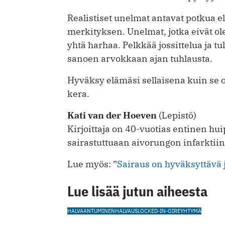
Realistiset unelmat antavat potkua e
merkityksen. Unelmat, jotka eivät ol
yhtä harhaa. Pelkkää jossittelua ja 
sanoen arvokkaan ajan tuhlausta.
Hyväksy elämäsi sellaisena kuin se on
kera.
Kati van der Hoeven
(Lepistö)
Kirjoittaja on 40-vuotias entinen hu
sairastuttuaan aivorungon infarktiin
Lue myös: ”
Sairaus on hyväksyttävä 
Lue lisää jutun aiheesta
HALVAANTUMINEN
HALVAUS
LOCKED-IN-OIREYHTYMÄ