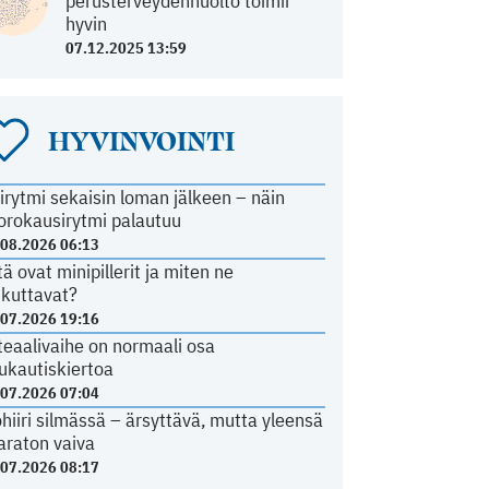
perusterveydenhuolto toimii
hyvin
07.12.2025 13:59
HYVINVOINTI
irytmi sekaisin loman jälkeen – näin
orokausirytmi palautuu
.08.2026 06:13
tä ovat minipillerit ja miten ne
ikuttavat?
.07.2026 19:16
teaalivaihe on normaali osa
ukautiskiertoa
.07.2026 07:04
ohiiri silmässä – ärsyttävä, mutta yleensä
araton vaiva
.07.2026 08:17