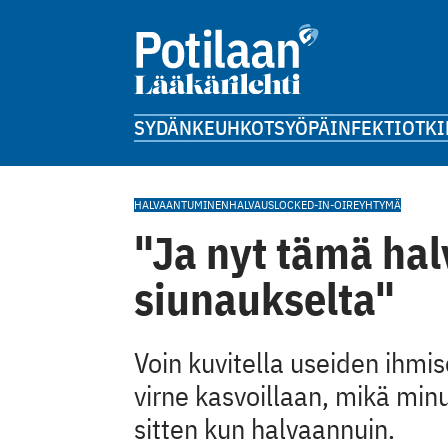
SYDÄN
KEUHKOT
SYÖPÄ
INFEKTIOT
KI
HALVAANTUMINEN
HALVAUS
LOCKED-IN-OIREYHTYMÄ
"Ja nyt tämä ha
siunaukselta"
Voin kuvitella useiden ihmi
virne kasvoillaan, mikä min
sitten kun halvaannuin.