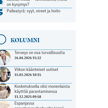
4
on kysymys?
5
Palleatyrä: syyt, oireet ja hoito
KOLUMNI
Terveys on osa turvallisuutta
26.04.2026 15:32
Viikon käänteiset uutiset
15.03.2026 10:15
Kosketuksella olisi monenlaista
käyttöä parantamisessa
11.12.2025 09:58
Espanjassa