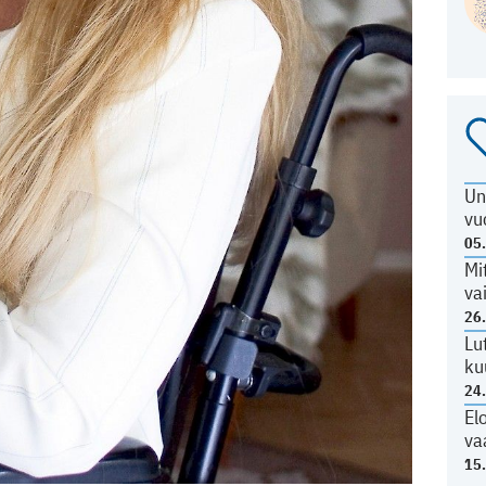
Un
vu
05
Mi
va
26
Lu
ku
24
El
va
15