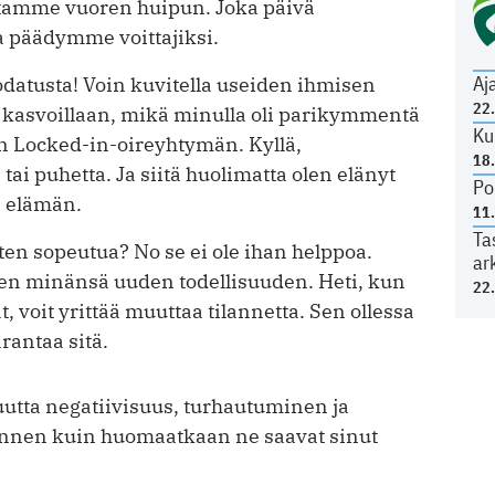
vutamme vuoren huipun. Joka päivä
a päädymme voittajiksi.
Aj
odatusta! Voin kuvitella useiden ihmisen
22
 kasvoillaan, mikä minulla oli parikymmentä
Ku
in Locked-in-oireyhtymän. Kyllä,
18
ai puhetta. Ja siitä huolimatta olen elänyt
Po
n elämän.
11
Ta
ten sopeutua? No se ei ole ihan helppoa.
ar
uden minänsä uuden todellisuuden. Heti, kun
22
, voit yrittää muuttaa tilannetta. Sen ollessa
rantaa sitä.
uutta negatiivisuus, turhautuminen ja
 ennen kuin huomaatkaan ne saavat sinut