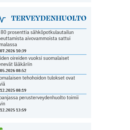
TERVEYDENHUOLTO
i 80 prosenttia sähköpotkulautailun
heuttamista aivovammoista sattui
malassa
.07.2026 10:39
iden oireiden vuoksi suomalaiset
nevät lääkäriin
.05.2026 08:52
omalaisen tehohoidon tulokset ovat
viä
.12.2025 08:19
panjassa perusterveydenhuolto toimii
vin
.12.2025 13:59