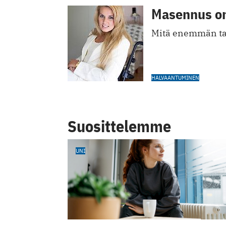
Masennus on
Mitä enemmän tai
HALVAANTUMINEN
Suosittelemme
UNI