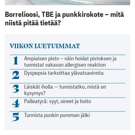
Borrelioosi, TBE ja punkkirokote – mitä
niistä pitää tietää?
VIIKON LUETUIMMAT
1
Ampiaisen pisto – näin hoidat pistoksen ja
tunnistat vakavan allergisen reaktion
2
Dyspepsia tarkoittaa ylävatsaoireita
3
Läiskät iholla — tunnistatko, mistä on
kysymys?
4
Palleatyrä: syyt, oireet ja hoito
5
Tunnista punkin pureman jälki