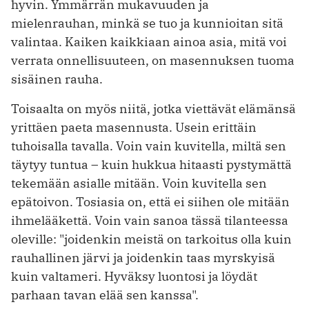
hyvin. Ymmärrän mukavuuden ja
mielenrauhan, minkä se tuo ja kunnioitan sitä
valintaa. Kaiken kaikkiaan ainoa asia, mitä voi
verrata onnellisuuteen, on masennuksen tuoma
sisäinen rauha.
Toisaalta on myös niitä, jotka viettävät elämänsä
yrittäen paeta masennusta. Usein erittäin
tuhoisalla tavalla. Voin vain kuvitella, miltä sen
täytyy tuntua – kuin hukkua hitaasti pystymättä
tekemään asialle mitään. Voin kuvitella sen
epätoivon. Tosiasia on, että ei siihen ole mitään
ihmelääkettä. Voin vain sanoa tässä tilanteessa
oleville: "joidenkin meistä on tarkoitus olla kuin
rauhallinen järvi ja joidenkin taas myrskyisä
kuin valtameri. Hyväksy luontosi ja löydät
parhaan tavan elää sen kanssa".