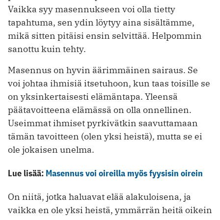
Vaikka syy masennukseen voi olla tietty
tapahtuma, sen ydin löytyy aina sisältämme,
mikä sitten pitäisi ensin selvittää. Helpommin
sanottu kuin tehty.
Masennus on hyvin äärimmäinen sairaus. Se
voi johtaa ihmisiä itsetuhoon, kun taas toisille se
on yksinkertaisesti elämäntapa. Yleensä
päätavoitteena elämässä on olla onnellinen.
Useimmat ihmiset pyrkivätkin saavuttamaan
tämän tavoitteen (olen yksi heistä), mutta se ei
ole jokaisen unelma.
Lue lisää:
Masennus voi oireilla myös fyysisin oirein
On niitä, jotka haluavat elää alakuloisena, ja
vaikka en ole yksi heistä, ymmärrän heitä oikein