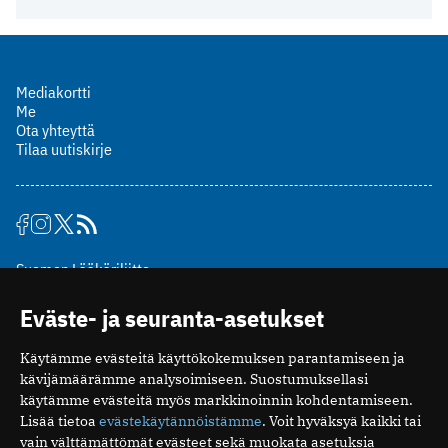
Mediakortti
Me
Ota yhteyttä
Tilaa uutiskirje
Suomen Lääkäriliitto
Mäkelänkatu 2, PL 49
Eväste- ja seuranta-asetukset
00510 Helsinki
puh. (09) 393 091
Käytämme evästeitä käyttökokemuksen parantamiseen ja
toimitus@potilaanlaakarilehti.fi
kävijämäärämme analysoimiseen. Suostumuksellasi
käytämme evästeitä myös markkinoinnin kohdentamiseen.
ISSN 2323-9476
Lisää tietoa
evästekäytännöistämme
. Voit hyväksyä kaikki tai
vain välttämättömät evästeet sekä muokata asetuksia