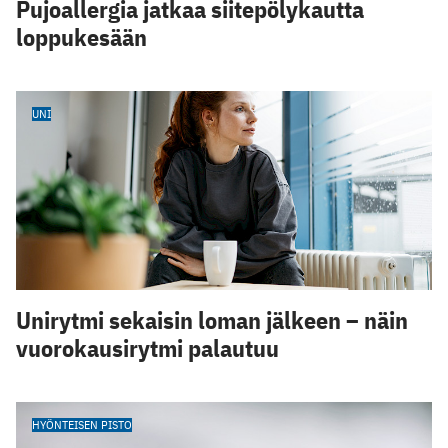
Pujoallergia jatkaa siitepölykautta
loppukesään
UNI
Unirytmi sekaisin loman jälkeen – näin
vuorokausirytmi palautuu
HYÖNTEISEN PISTO