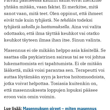
Päivän päätteessä kauniit sanat eivät merkitse
yhtään mitään, vaan faktat. Ei merkitse, mitä
sanot vaan, mitä teet. Olen oppinut, että ihmeet
eivät tule kuin tyhjästä. Ne
tehdään
todeksi
tyhjästä
uskolla ja luottamuksella
. Aina voi valita
odottaako, että ilma täyttää keuhkot vai otatko
keuhkot täyteen ilmaa ihan itse. Sinun valinta.
Masennus ei ole mikään helppo asia käsitellä. Se
saattaa olla psykiatrinen sairaus tai se voi johtua
lukemattomista eri tapahtumista. Ei ole mitään
lääkettä, mikä voisi parantaa sen. Terapeutti voi
auttaa löytämään syyn ja kertoa hoitomuodoista,
jotka voivat helpottaa. Tosiasia kuitenkin on,
että masennuksesta loppujen lopuksi pääsee
eroon vain omin voimin.
Lue lisää:
Masennuksen oireet – miten masennus