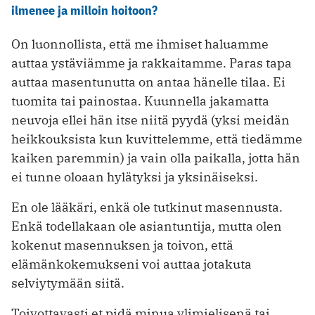
ilmenee ja milloin hoitoon?
On luonnollista, että me ihmiset haluamme
auttaa ystäviämme ja rakkaitamme. Paras tapa
auttaa masentunutta on antaa hänelle tilaa. Ei
tuomita tai painostaa. Kuunnella jakamatta
neuvoja ellei hän itse niitä pyydä (yksi meidän
heikkouksista kun kuvittelemme, että tiedämme
kaiken paremmin) ja vain olla paikalla, jotta hän
ei tunne oloaan hylätyksi ja yksinäiseksi.
En ole lääkäri, enkä ole tutkinut masennusta.
Enkä todellakaan ole asiantuntija, mutta olen
kokenut masennuksen ja toivon, että
elämänkokemukseni voi auttaa jotakuta
selviytymään siitä.
Toivottavasti et pidä minua ylimielisenä tai