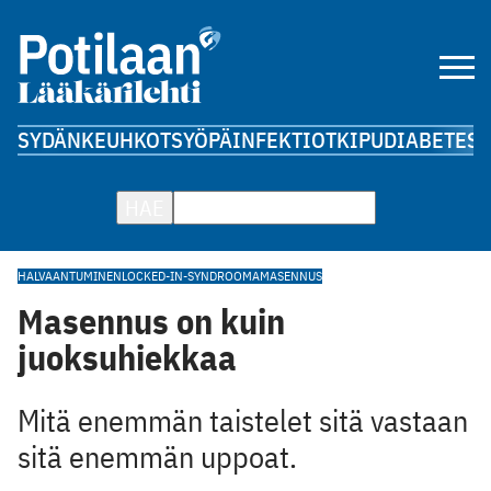
SYDÄN
KEUHKOT
SYÖPÄ
INFEKTIOT
KIPU
DIABETES
A
HAE
HALVAANTUMINEN
LOCKED-IN-SYNDROOMA
MASENNUS
Masennus on kuin
juoksuhiekkaa
Mitä enemmän taistelet sitä vastaan
sitä enemmän uppoat.