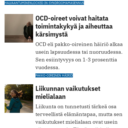
HALVAANTUMINEN
LOCKED-IN-SYNDROOMA
MASENNUS
OCD-oireet voivat haitata
toimintakykyä ja aiheuttaa
kärsimystä
OCD eli pakko-oireinen häiriö alkaa
usein lapsuudessa tai nuoruudessa.
Sen esiintyvyys on 1-3 prosenttia
vuodessa.
PAKKO-OIREINEN HÄIRIÖ
Liikunnan vaikutukset
mielialaan
Liikunta on tunnetusti tärkeä osa
terveellistä elämäntapaa, mutta sen
vaikutukset mielialaan ovat usein