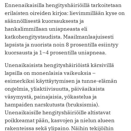
Ennenaikaisilla hengityshäiriöillä tarkoitetaan
erilaisten oireiden kirjoa: lievimmillään kyse on
säännöllisestä kuorsauksesta ja
hankalimmillaan uniapneasta eli
katkohengitystaudista. Maailmanlaajuisesti
lapsista ja nuorista noin 8 prosentilla esiintyy
kuorsausta ja 1–4 prosentilla uniapneaa.
Unenaikaisista hengityshäiriöistä kärsivillä
lapsilla on monenlaisia vaikeuksia –
esimerkiksi käyttäytymisen ja tunne-elämän
ongelmia, yliaktiivisuutta, päiväaikaista
väsymystä, painajaisia, yökastelua ja
hampaiden narskutusta (bruksismia).
Unenaikaisille hengityshäiriöille altistavat
poikkeamat pään, kasvojen ja nielun alueen
rakenteissa sekä ylipaino. Näihin tekijöihin