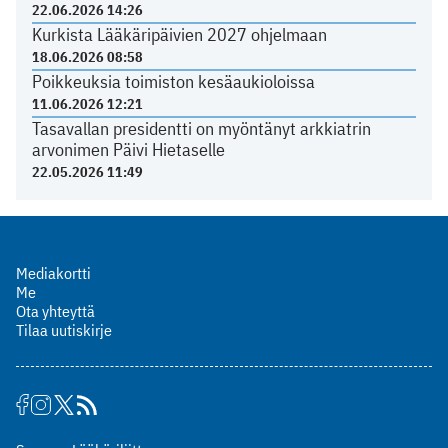
22.06.2026 14:26
Kurkista Lääkäripäivien 2027 ohjelmaan
18.06.2026 08:58
Poikkeuksia toimiston kesäaukioloissa
11.06.2026 12:21
Tasavallan presidentti on myöntänyt arkkiatrin
arvonimen Päivi Hietaselle
22.05.2026 11:49
Mediakortti
Me
Ota yhteyttä
Tilaa uutiskirje