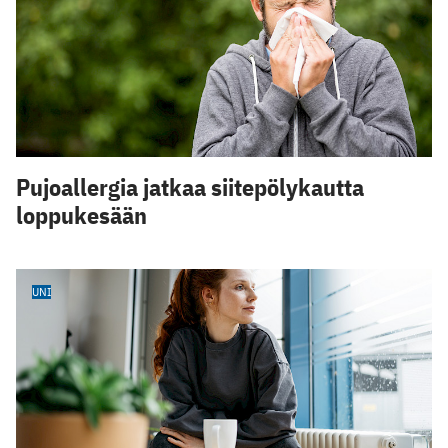
Pujoallergia jatkaa siitepölykautta
loppukesään
UNI