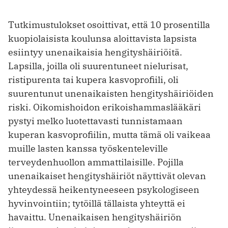
Tutkimustulokset osoittivat, että 10 prosentilla
kuopiolaisista koulunsa aloittavista lapsista
esiintyy unenaikaisia hengityshäiriöitä.
Lapsilla, joilla oli suurentuneet nielurisat,
ristipurenta tai kupera kasvoprofiili, oli
suurentunut unenaikaisten hengityshäiriöiden
riski. Oikomishoidon erikoishammaslääkäri
pystyi melko luotettavasti tunnistamaan
kuperan kasvoprofiilin, mutta tämä oli vaikeaa
muille lasten kanssa työskenteleville
terveydenhuollon ammattilaisille. Pojilla
unenaikaiset hengityshäiriöt näyttivät olevan
yhteydessä heikentyneeseen psykologiseen
hyvinvointiin; tytöillä tällaista yhteyttä ei
havaittu. Unenaikaisen hengityshäiriön