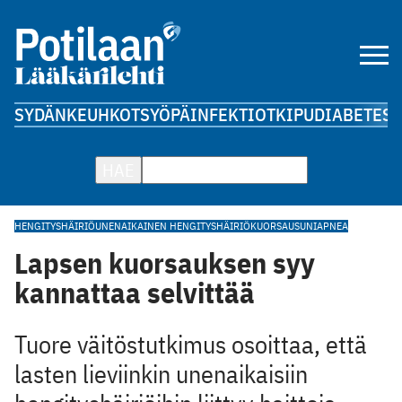
SYDÄN
KEUHKOT
SYÖPÄ
INFEKTIOT
KIPU
DIABETES
A
HAE
HENGITYSHÄIRIÖ
UNENAIKAINEN HENGITYSHÄIRIÖ
KUORSAUS
UNIAPNEA
Lapsen kuorsauksen syy
kannattaa selvittää
Tuore väitöstutkimus osoittaa, että
lasten lieviinkin unenaikaisiin