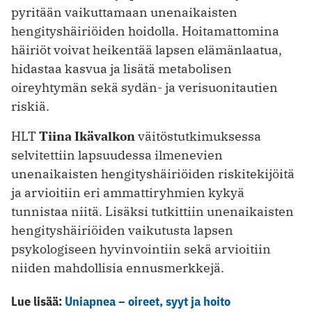
pyritään vaikuttamaan unenaikaisten
hengityshäiriöiden hoidolla. Hoitamattomina
häiriöt voivat heikentää lapsen elämänlaatua,
hidastaa kasvua ja lisätä metabolisen
oireyhtymän sekä sydän- ja verisuonitautien
riskiä.
HLT
Tiina Ikävalkon
väitöstutkimuksessa
selvitettiin lapsuudessa ilmenevien
unenaikaisten hengityshäiriöiden riskitekijöitä
ja arvioitiin eri ammattiryhmien kykyä
tunnistaa niitä. Lisäksi tutkittiin unenaikaisten
hengityshäiriöiden vaikutusta lapsen
psykologiseen hyvinvointiin sekä arvioitiin
niiden mahdollisia ennusmerkkejä.
Lue lisää:
Uniapnea – oireet, syyt ja hoito