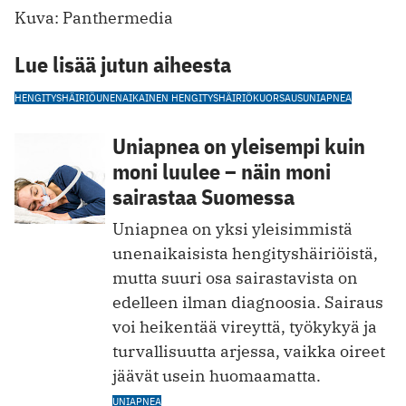
Kuva: Panthermedia
Lue lisää jutun aiheesta
HENGITYSHÄIRIÖ
UNENAIKAINEN HENGITYSHÄIRIÖ
KUORSAUS
UNIAPNEA
Uniapnea on yleisempi kuin
moni luulee – näin moni
sairastaa Suomessa
Uniapnea on yksi yleisimmistä
unenaikaisista hengityshäiriöistä,
mutta suuri osa sairastavista on
edelleen ilman diagnoosia. Sairaus
voi heikentää vireyttä, työkykyä ja
turvallisuutta arjessa, vaikka oireet
jäävät usein huomaamatta.
UNIAPNEA