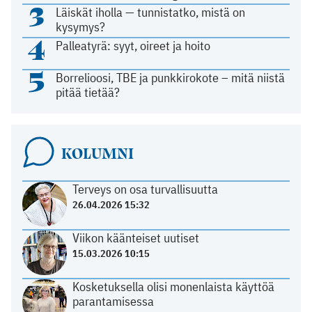
3
Läiskät iholla — tunnistatko, mistä on
kysymys?
4
Palleatyrä: syyt, oireet ja hoito
5
Borrelioosi, TBE ja punkkirokote – mitä niistä
pitää tietää?
KOLUMNI
Terveys on osa turvallisuutta
26.04.2026 15:32
Viikon käänteiset uutiset
15.03.2026 10:15
Kosketuksella olisi monenlaista käyttöä
parantamisessa