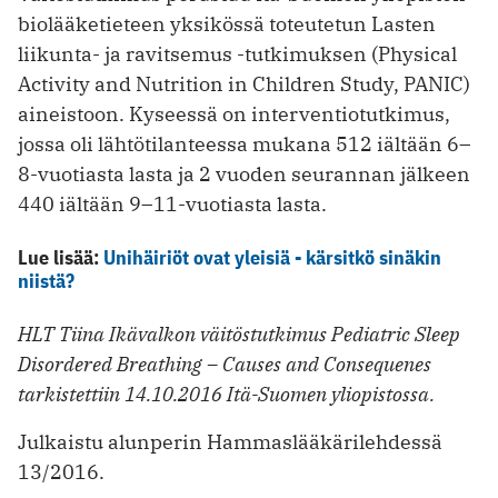
biolääketieteen yksikössä toteutetun Lasten
liikunta- ja ravitsemus -tutkimuksen (Physical
Activity and Nutrition in Children Study, PANIC)
aineistoon. Kyseessä on interventiotutkimus,
jossa oli lähtötilanteessa mukana 512 iältään 6–
8-vuotiasta lasta ja 2 vuoden seurannan jälkeen
440 iältään 9–11-vuotiasta lasta.
Lue lisää:
Unihäiriöt ovat yleisiä - kärsitkö sinäkin
niistä?
HLT Tiina Ikävalkon väitöstutkimus Pediatric Sleep
Disordered Breathing – Causes and Consequenes
tarkistettiin 14.10.2016 Itä-Suomen yliopistossa.
Julkaistu alunperin Hammaslääkärilehdessä
13/2016.