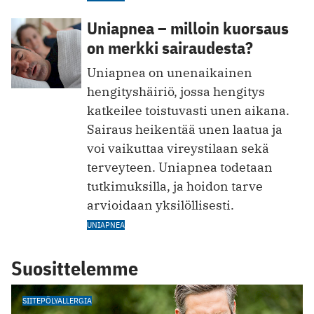
Uniapnea – milloin kuorsaus
on merkki sairaudesta?
Uniapnea on unenaikainen
hengityshäiriö, jossa hengitys
katkeilee toistuvasti unen aikana.
Sairaus heikentää unen laatua ja
voi vaikuttaa vireystilaan sekä
terveyteen. Uniapnea todetaan
tutkimuksilla, ja hoidon tarve
arvioidaan yksilöllisesti.
UNIAPNEA
Suosittelemme
SIITEPÖLYALLERGIA