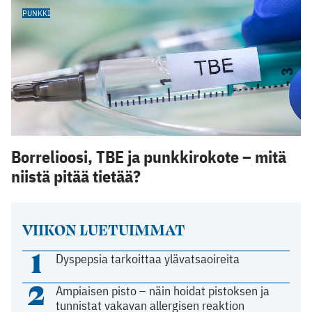
PUNKKI
Borrelioosi, TBE ja punkkirokote – mitä
niistä pitää tietää?
VIIKON LUETUIMMAT
1
Dyspepsia tarkoittaa ylävatsaoireita
2
Ampiaisen pisto – näin hoidat pistoksen ja
tunnistat vakavan allergisen reaktion