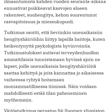
ilmaantumista kahden vuoden seuranta-aikana
ennustivat poikkeavat kasvojen alueen
rakenteet, suuhengitys, kehon suurentunut
rasvapitoisuus ja miessukupuoli.
Tutkimus osoitti, että lieviinkin unenaikaisiin
hengityshäiriöihin liittyy lapsilla haittoja, kuten
heikentynyttä psykologista hyvinvointia.
Tutkimustulokset auttavat terveydenhuollon
ammattilaisia tunnistamaan hyvissä ajoin ne
lapset, joille unenaikaisia hengityshäiriöitä
saattaa kehittyä ja joita kannattaa jo aikaisessa
vaiheessa ryhtyä hoitamaan
moniammatillisessa tiimissä. Näin voidaan
mahdollisesti estää tilan paheneminen
myöhemmin.
Väitöstutkimus perustuu Itä-Suomen yliopiston