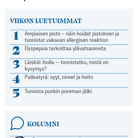
VIIKON LUETUIMMAT
1
Ampiaisen pisto – näin hoidat pistoksen ja
tunnistat vakavan allergisen reaktion
2
Dyspepsia tarkoittaa ylävatsaoireita
3
Läiskät iholla — tunnistatko, mistä on
kysymys?
4
Palleatyrä: syyt, oireet ja hoito
5
Tunnista punkin pureman jälki
KOLUMNI