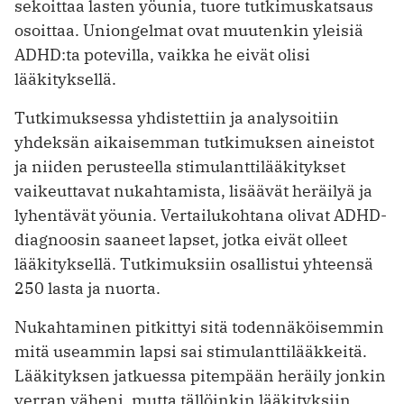
sekoittaa lasten yöunia, tuore tutkimuskatsaus
osoittaa. Uniongelmat ovat muutenkin yleisiä
ADHD:ta potevilla, vaikka he eivät olisi
lääkityksellä.
Tutkimuksessa yhdistettiin ja analysoitiin
yhdeksän aikaisemman tutkimuksen aineistot
ja niiden perusteella stimulanttilääkitykset
vaikeuttavat nukahtamista, lisäävät heräilyä ja
lyhentävät yöunia. Vertailukohtana olivat ADHD-
diagnoosin saaneet lapset, jotka eivät olleet
lääkityksellä. Tutkimuksiin osallistui yhteensä
250 lasta ja nuorta.
Nukahtaminen pitkittyi sitä todennäköisemmin
mitä useammin lapsi sai stimulanttilääkkeitä.
Lääkityksen jatkuessa pitempään heräily jonkin
verran väheni, mutta tällöinkin lääkityksiin