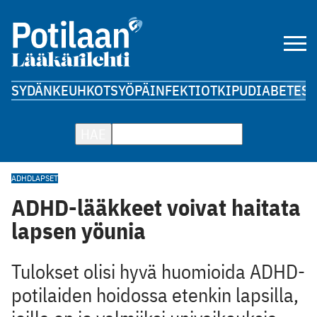
SYDÄN
KEUHKOT
SYÖPÄ
INFEKTIOT
KIPU
DIABETES
A
HAE
ADHD
LAPSET
ADHD-lääkkeet voivat haitata
lapsen yöunia
Tulokset olisi hyvä huomioida ADHD-
potilaiden hoidossa etenkin lapsilla,