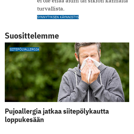
ei ole enää äidin tai sikiön kannalta
turvallista.
SYNNYTYKSEN KÄYNNISTYS
Suosittelemme
SIITEPÖLYALLERGIA
Pujoallergia jatkaa siitepölykautta
loppukesään