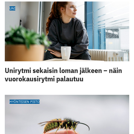
UNI
Unirytmi sekaisin loman jälkeen – näin
vuorokausirytmi palautuu
HYÖNTEISEN PISTO