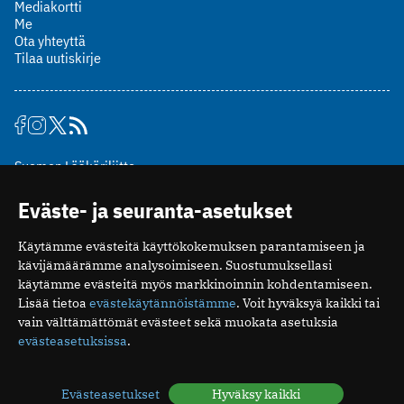
Mediakortti
Me
Ota yhteyttä
Tilaa uutiskirje
Suomen Lääkäriliitto
Mäkelänkatu 2, PL 49
Eväste- ja seuranta-asetukset
00510 Helsinki
puh. (09) 393 091
Käytämme evästeitä käyttökokemuksen parantamiseen ja
toimitus@potilaanlaakarilehti.fi
kävijämäärämme analysoimiseen. Suostumuksellasi
käytämme evästeitä myös markkinoinnin kohdentamiseen.
ISSN 2323-9476
Lisää tietoa
evästekäytännöistämme
. Voit hyväksyä kaikki tai
vain välttämättömät evästeet sekä muokata asetuksia
evästeasetuksissa
.
Evästeasetukset
Hyväksy kaikki