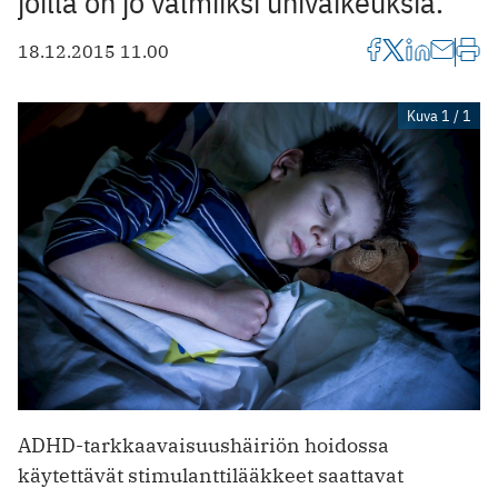
joilla on jo valmiiksi univaikeuksia.
18.12.2015 11.00
Kuva 1 / 1
ADHD-tarkkaavaisuushäiriön hoidossa
käytettävät stimulanttilääkkeet saattavat