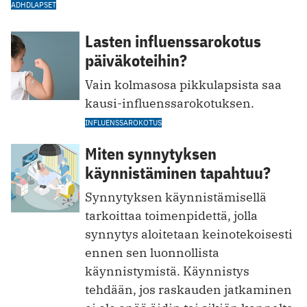
ADHD
LAPSET
Lasten influenssarokotus
päiväkoteihin?
Vain kolmasosa pikkulapsista saa
kausi-influenssarokotuksen.
INFLUENSSAROKOTUS
Miten synnytyksen
käynnistäminen tapahtuu?
Synnytyksen käynnistämisellä
tarkoittaa toimenpidettä, jolla
synnytys aloitetaan keinotekoisesti
ennen sen luonnollista
käynnistymistä. Käynnistys
tehdään, jos raskauden jatkaminen