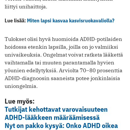
liittyi unihaittoja.
Lue lisää:
Miten lapsi kasvaa kasvisruokavaliolla?
Tulokset olisi hyvä huomioida ADHD-potilaiden
hoidossa etenkin lapsilla, joilla on jo valmiiksi
univaikeuksia. Ongelmat voivat ratketa lääkettä
vaihtamalla tai muuten parantamalla hyvien
yöunien edellytyksiä. Arviolta 70–80 prosenttia
ADHD-diagnoosin saaneista potee jonkinlaisia
uniongelmia.
Lue myös:
Tutkijat kehottavat varovaisuuteen
ADHD-lääkkeen määräämisessä
Nyt on pakko kysyä: Onko ADHD oikea