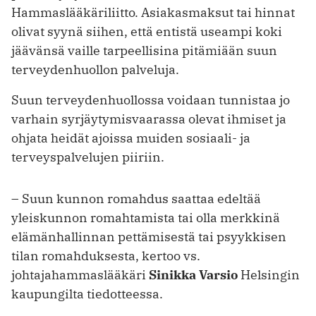
Hammaslääkäriliitto. Asiakasmaksut tai hinnat
olivat syynä siihen, että entistä useampi koki
jäävänsä vaille tarpeellisina pitämiään suun
terveydenhuollon palveluja.
Suun terveydenhuollossa voidaan tunnistaa jo
varhain syrjäytymisvaarassa olevat ihmiset ja
ohjata heidät ajoissa muiden sosiaali- ja
terveyspalvelujen piiriin.
– Suun kunnon romahdus saattaa edeltää
yleiskunnon romahtamista tai olla merkkinä
elämänhallinnan pettämisestä tai psyykkisen
tilan romahduksesta, kertoo vs.
johtajahammaslääkäri
Sinikka Varsio
Helsingin
kaupungilta tiedotteessa.