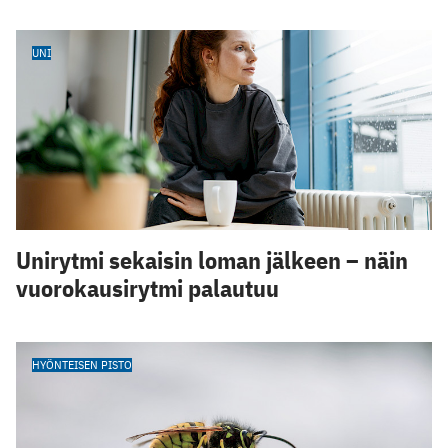
UNI
Unirytmi sekaisin loman jälkeen – näin
vuorokausirytmi palautuu
HYÖNTEISEN PISTO