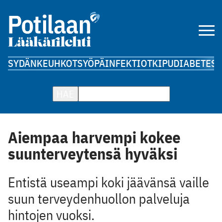
SYDÄN
KEUHKOT
SYÖPÄ
INFEKTIOT
KIPU
DIABETES
A
HAE
Aiempaa harvempi kokee
suunterveytensä hyväksi
Entistä useampi koki jäävänsä vaille
suun terveydenhuollon palveluja
hintojen vuoksi.