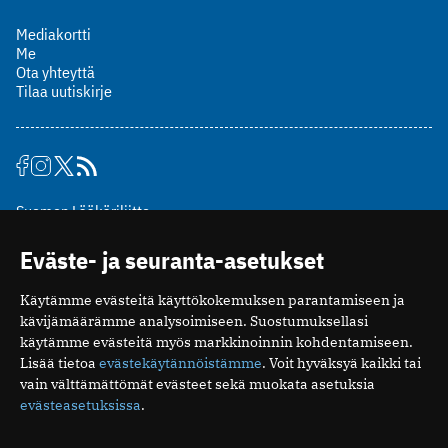
Mediakortti
Me
Ota yhteyttä
Tilaa uutiskirje
Suomen Lääkäriliitto
Mäkelänkatu 2, PL 49
Eväste- ja seuranta-asetukset
00510 Helsinki
puh. (09) 393 091
Käytämme evästeitä käyttökokemuksen parantamiseen ja
toimitus@potilaanlaakarilehti.fi
kävijämäärämme analysoimiseen. Suostumuksellasi
käytämme evästeitä myös markkinoinnin kohdentamiseen.
ISSN 2323-9476
Lisää tietoa
evästekäytännöistämme
. Voit hyväksyä kaikki tai
vain välttämättömät evästeet sekä muokata asetuksia
evästeasetuksissa
.