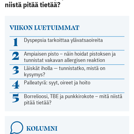
niistä pitää tietää?
VIIKON LUETUIMMAT
1
Dyspepsia tarkoittaa ylävatsaoireita
2
Ampiaisen pisto – näin hoidat pistoksen ja
tunnistat vakavan allergisen reaktion
3
Läiskät iholla — tunnistatko, mistä on
kysymys?
4
Palleatyrä: syyt, oireet ja hoito
5
Borrelioosi, TBE ja punkkirokote – mitä niistä
pitää tietää?
KOLUMNI